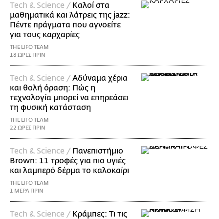
Τech & Science /
Καλοί στα
μαθηματικά και λάτρεις της jazz:
Πέντε πράγματα που αγνοείτε
για τους καρχαρίες
THE LIFO TEAM
18 ΩΡΕΣ ΠΡΙΝ
Τech & Science /
Αδύναμα χέρια
και θολή όραση: Πώς η
τεχνολογία μπορεί να επηρεάσει
τη φυσική κατάσταση
THE LIFO TEAM
22 ΩΡΕΣ ΠΡΙΝ
Τech & Science /
Πανεπιστήμιο
Brown: 11 τροφές για πιο υγιές
και λαμπερό δέρμα το καλοκαίρι
THE LIFO TEAM
1 ΜΕΡΑ ΠΡΙΝ
Τech & Science /
Κράμπες: Τι τις