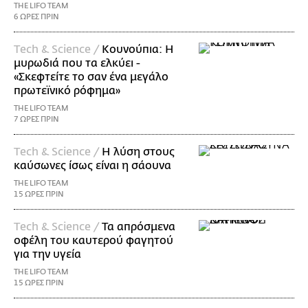
THE LIFO TEAM
6 ΩΡΕΣ ΠΡΙΝ
Τech & Science /
Κουνούπια: Η
μυρωδιά που τα ελκύει -
«Σκεφτείτε το σαν ένα μεγάλο
πρωτεϊνικό ρόφημα»
THE LIFO TEAM
7 ΩΡΕΣ ΠΡΙΝ
Τech & Science /
Η λύση στους
καύσωνες ίσως είναι η σάουνα
THE LIFO TEAM
15 ΩΡΕΣ ΠΡΙΝ
Τech & Science /
Τα απρόσμενα
οφέλη του καυτερού φαγητού
για την υγεία
THE LIFO TEAM
15 ΩΡΕΣ ΠΡΙΝ