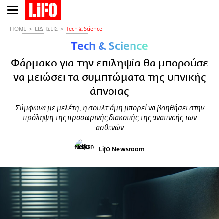
Παράκαμψη
προς
το
HOME
ΕΙΔΗΣΕΙΣ
Τech & Science
κυρίως
Τech & Science
περιεχόμενο
Φάρμακο για την επιληψία θα μπορούσε
να μειώσει τα συμπτώματα της υπνικής
άπνοιας
Σύμφωνα με μελέτη, η σουλτιάμη μπορεί να βοηθήσει στην
πρόληψη της προσωρινής διακοπής της αναπνοής των
ασθενών
LifO Newsroom