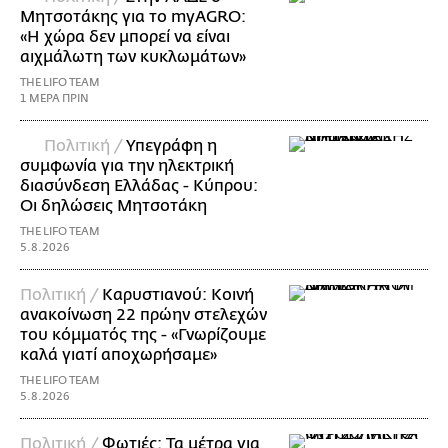
Μητσοτάκης για το myAGRO:
«Η χώρα δεν μπορεί να είναι
αιχμάλωτη των κυκλωμάτων»
THE LIFO TEAM
1 ΜΕΡΑ ΠΡΙΝ
Πολιτική /
Υπεγράφη η
συμφωνία για την ηλεκτρική
διασύνδεση Ελλάδας - Κύπρου:
Οι δηλώσεις Μητσοτάκη
THE LIFO TEAM
5.8.2026
Πολιτική /
Καρυστιανού: Κοινή
ανακοίνωση 22 πρώην στελεχών
του κόμματός της - «Γνωρίζουμε
καλά γιατί αποχωρήσαμε»
THE LIFO TEAM
5.8.2026
Πολιτική /
Φωτιές: Τα μέτρα για