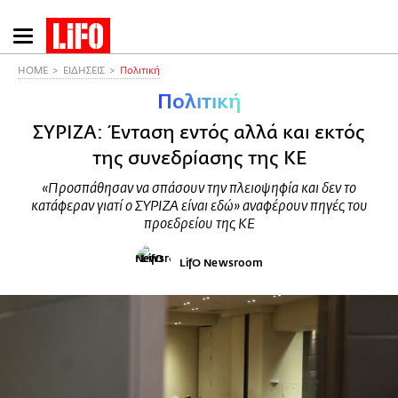
Παράκαμψη
προς
το
HOME
ΕΙΔΗΣΕΙΣ
Πολιτική
κυρίως
Πολιτική
περιεχόμενο
ΣΥΡΙΖΑ: Ένταση εντός αλλά και εκτός
της συνεδρίασης της ΚΕ
«Προσπάθησαν να σπάσουν την πλειοψηφία και δεν το
κατάφεραν γιατί ο ΣΥΡΙΖΑ είναι εδώ» αναφέρουν πηγές του
προεδρείου της ΚΕ
LifO Newsroom