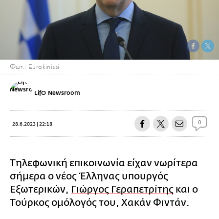
Φωτ.: Eurokinissi
LifO Newsroom
0
28.6.2023 | 22:18
Τηλεφωνική επικοινωνία είχαν νωρίτερα
σήμερα ο νέος Έλληνας υπουργός
Εξωτερικών,
Γιώργος Γεραπετρίτης
και ο
Τούρκος ομόλογός του,
Χακάν Φιντάν
.