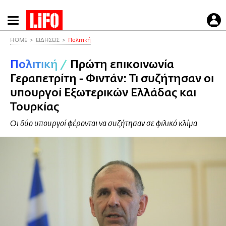
Παράκαμψη
προς
το
HOME
ΕΙΔΗΣΕΙΣ
Πολιτική
κυρίως
Πολιτική
/
Πρώτη επικοινωνία
περιεχόμενο
Γεραπετρίτη - Φιντάν: Τι συζήτησαν οι
υπουργοί Εξωτερικών Ελλάδας και
Τουρκίας
Οι δύο υπουργοί φέρονται να συζήτησαν σε φιλικό κλίμα