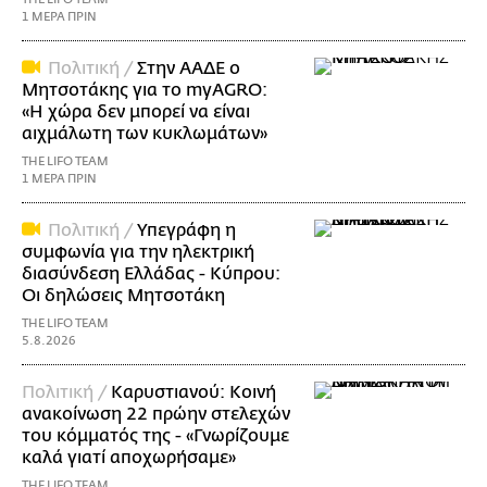
1 ΜΕΡΑ ΠΡΙΝ
Πολιτική /
Στην ΑΑΔΕ ο
Μητσοτάκης για το myAGRO:
«Η χώρα δεν μπορεί να είναι
αιχμάλωτη των κυκλωμάτων»
THE LIFO TEAM
1 ΜΕΡΑ ΠΡΙΝ
Πολιτική /
Υπεγράφη η
συμφωνία για την ηλεκτρική
διασύνδεση Ελλάδας - Κύπρου:
Οι δηλώσεις Μητσοτάκη
THE LIFO TEAM
5.8.2026
Πολιτική /
Καρυστιανού: Κοινή
ανακοίνωση 22 πρώην στελεχών
του κόμματός της - «Γνωρίζουμε
καλά γιατί αποχωρήσαμε»
THE LIFO TEAM