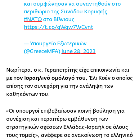
και συμφώνησαν να συναντηθούν στο
περιθώριο της Συνόδου Κορυφής
#ΝΑΤΟ
στο Βίλνιους
https://t.co/qWqw7WCvnt
— Υπουργείο Εξωτερικών
(@GreeceMFA)
June 28, 2023
Νωρίτερα, ο κ. Γεραπετρίτης είχε επικοινωνία και
με τον Ισραηλινό ομόλογό του
, Έλι Κοέν ο οποίος
επίσης τον συνεχάρη για την ανάληψη των
καθηκόντων του.
«Οι υπουργοί επιβεβαίωσαν κοινή βούληση για
συνέχιση και περαιτέρω εμβάθυνση των
στρατηγικών σχέσεων Ελλάδας-Ισραήλ σε όλους
τους τομείς», ανέφερε σε ανακοίνωση το ελληνικό