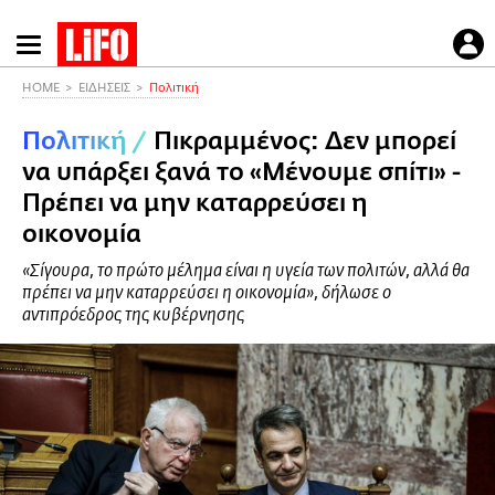
Παράκαμψη
προς
το
HOME
ΕΙΔΗΣΕΙΣ
Πολιτική
κυρίως
Πολιτική
/
Πικραμμένος: Δεν μπορεί
περιεχόμενο
να υπάρξει ξανά το «Μένουμε σπίτι» -
Πρέπει να μην καταρρεύσει η
οικονομία
«Σίγουρα, το πρώτο μέλημα είναι η υγεία των πολιτών, αλλά θα
πρέπει να μην καταρρεύσει η οικονομία», δήλωσε ο
αντιπρόεδρος της κυβέρνησης