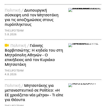
Πολιτική /
Διυπουργική
σύσκεψη υπό τον Μητσοτάκη
για τις αποζημιώσεις στους
πυρόπληκτους
THE LIFO TEAM
5.8.2026
Πολιτική /
Γιάννης
Βαρβιτσιώτης: Η κηδεία του στη
Μητρόπολη Αθηνών - Ο
επικήδειος από τον Κυριάκο
Μητσοτάκη
THE LIFO TEAM
4.8.2026
Πολιτική /
Μητσοτάκης για
μεταναστευτικό σε Politico: «Η
ΕΕ χρειάζεται νέα μέτρα» - Τι είπε
για Θέουτα
THE LIFO TEAM