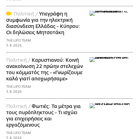
Πολιτική /
Υπεγράφη η
συμφωνία για την ηλεκτρική
διασύνδεση Ελλάδας - Κύπρου:
Οι δηλώσεις Μητσοτάκη
THE LIFO TEAM
5.8.2026
Πολιτική /
Καρυστιανού: Κοινή
ανακοίνωση 22 πρώην στελεχών
του κόμματός της - «Γνωρίζουμε
καλά γιατί αποχωρήσαμε»
THE LIFO TEAM
5.8.2026
Πολιτική /
Φωτιές: Τα μέτρα για
τους πυρόπληκτους - Τι ισχύει
για επιχειρήσεις και
εργαζόμενους
THE LIFO TEAM
5.8.2026