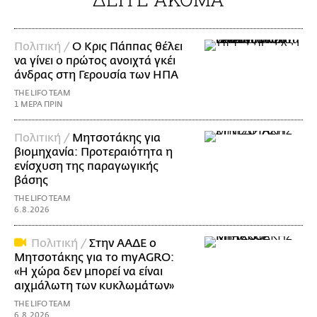
Πολιτική /
Ο Κρις Πάππας θέλει
να γίνει ο πρώτος ανοιχτά γκέι
άνδρας στη Γερουσία των ΗΠΑ
THE LIFO TEAM
1 ΜΕΡΑ ΠΡΙΝ
Πολιτική /
Μητσοτάκης για
βιομηχανία: Προτεραιότητα η
ενίσχυση της παραγωγικής
βάσης
THE LIFO TEAM
6.8.2026
Πολιτική /
Στην ΑΑΔΕ ο
Μητσοτάκης για το myAGRO:
«Η χώρα δεν μπορεί να είναι
αιχμάλωτη των κυκλωμάτων»
THE LIFO TEAM
6.8.2026