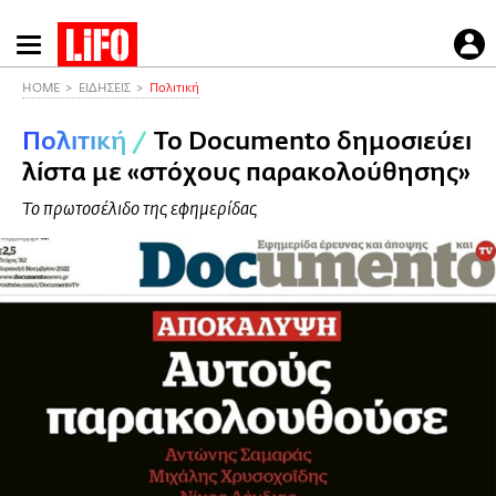
Παράκαμψη
προς
το
HOME
ΕΙΔΗΣΕΙΣ
Πολιτική
κυρίως
Πολιτική
/
To Documento δημοσιεύει
περιεχόμενο
λίστα με «στόχους παρακολούθησης»
Το πρωτοσέλιδο της εφημερίδας