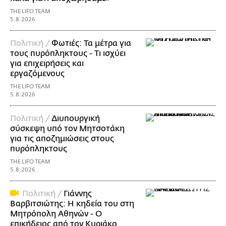
THE LIFO TEAM
5.8.2026
Πολιτική /
Φωτιές: Τα μέτρα για
τους πυρόπληκτους - Τι ισχύει
για επιχειρήσεις και
εργαζόμενους
THE LIFO TEAM
5.8.2026
Πολιτική /
Διυπουργική
σύσκεψη υπό τον Μητσοτάκη
για τις αποζημιώσεις στους
πυρόπληκτους
THE LIFO TEAM
5.8.2026
Πολιτική /
Γιάννης
Βαρβιτσιώτης: Η κηδεία του στη
Μητρόπολη Αθηνών - Ο
επικήδειος από τον Κυριάκο