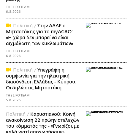
THE LIFO TEAM
6.8.2026
Πολιτική /
Στην ΑΑΔΕ ο
Μητσοτάκης για το myAGRO:
«Η χώρα δεν μπορεί να είναι
αιχμάλωτη των κυκλωμάτων»
THE LIFO TEAM
6.8.2026
Πολιτική /
Υπεγράφη η
συμφωνία για την ηλεκτρική
διασύνδεση Ελλάδας - Κύπρου:
Οι δηλώσεις Μητσοτάκη
THE LIFO TEAM
5.8.2026
Πολιτική /
Καρυστιανού: Κοινή
ανακοίνωση 22 πρώην στελεχών
του κόμματός της - «Γνωρίζουμε
καλά γιατί αποχωρήσαμε»