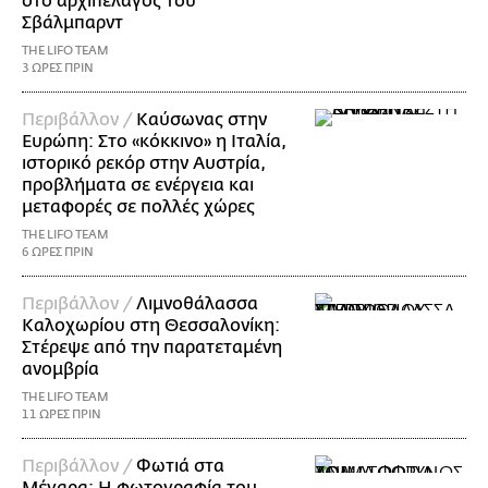
στο αρχιπέλαγος του
Σβάλμπαρντ
THE LIFO TEAM
3 ΩΡΕΣ ΠΡΙΝ
Περιβάλλον /
Καύσωνας στην
Ευρώπη: Στο «κόκκινο» η Ιταλία,
ιστορικό ρεκόρ στην Αυστρία,
προβλήματα σε ενέργεια και
μεταφορές σε πολλές χώρες
THE LIFO TEAM
6 ΩΡΕΣ ΠΡΙΝ
Περιβάλλον /
Λιμνοθάλασσα
Καλοχωρίου στη Θεσσαλονίκη:
Στέρεψε από την παρατεταμένη
ανομβρία
THE LIFO TEAM
11 ΩΡΕΣ ΠΡΙΝ
Περιβάλλον /
Φωτιά στα
Μέγαρα: Η φωτογραφία του