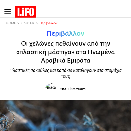
Παράκαμψη
προς
το
HOME
ΕΙΔΗΣΕΙΣ
Περιβάλλον
κυρίως
Περιβάλλον
περιεχόμενο
Οι χελώνες πεθαίνουν από την
«πλαστική μάστιγα» στα Ηνωμένα
Αραβικά Εμιράτα
Πλαστικές σακούλες και καπάκια καταλήγουν στα στομάχια
τους
The LiFO team