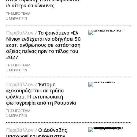
ιδιαίτερα επικίνδυνες
THE LIFO TEAM
1 ΜΕΡΑ ΠΡΙΝ
Περιβάλλον /
Το φαινόμενο «Ελ
Νίνιο» ενδέχεται να οδηγήσει 50
εκατ. ανθρώπους σε κατάσταση
οξείας πείνας πριν το τέλος του
2027
THE LIFO TEAM
1 ΜΕΡΑ ΠΡΙΝ
Περιβάλλον /
Έντομο
«ξεκουράζεται» σε τρύπα
φύλλου: Η εντυπωσιακή
φωτογραφία από τη Ρουμανία
THE LIFO TEAM
1 ΜΕΡΑ ΠΡΙΝ
Περιβάλλον /
Ο Δούναβης
υποχωρεί και φέρνει στην