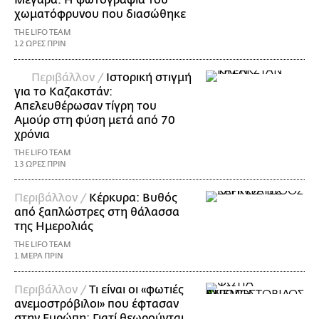
χωματόφρυνου που διασώθηκε
THE LIFO TEAM
12 ΩΡΕΣ ΠΡΙΝ
Περιβάλλον /
Ιστορική στιγμή
για το Καζακστάν:
Απελευθέρωσαν τίγρη του
Αμούρ στη φύση μετά από 70
χρόνια
THE LIFO TEAM
13 ΩΡΕΣ ΠΡΙΝ
Περιβάλλον /
Κέρκυρα: Βυθός
από ξαπλώστρες στη θάλασσα
της Ημερολιάς
THE LIFO TEAM
1 ΜΕΡΑ ΠΡΙΝ
Περιβάλλον /
Τι είναι οι «φωτιές
ανεμοστρόβιλοι» που έφτασαν
στην Ευρώπη: Γιατί θεωρούνται