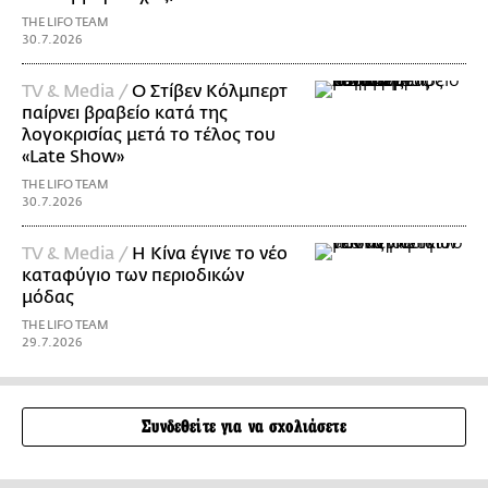
THE LIFO TEAM
30.7.2026
TV & Media /
Ο Στίβεν Κόλμπερτ
παίρνει βραβείο κατά της
λογοκρισίας μετά το τέλος του
«Late Show»
THE LIFO TEAM
30.7.2026
TV & Media /
Η Κίνα έγινε το νέο
καταφύγιο των περιοδικών
μόδας
THE LIFO TEAM
29.7.2026
Συνδεθείτε για να σχολιάσετε