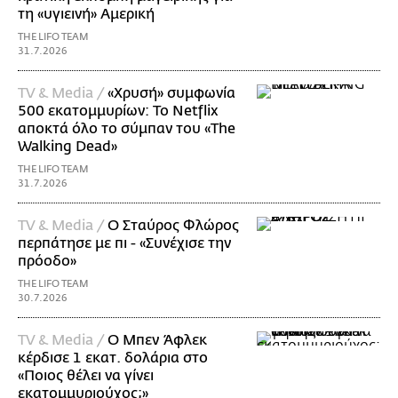
τη «υγιεινή» Αμερική
THE LIFO TEAM
31.7.2026
TV & Media /
«Χρυσή» συμφωνία
500 εκατομμυρίων: Το Netflix
αποκτά όλο το σύμπαν του «The
Walking Dead»
THE LIFO TEAM
31.7.2026
TV & Media /
Ο Σταύρος Φλώρος
περπάτησε με πι - «Συνέχισε την
πρόοδο»
THE LIFO TEAM
30.7.2026
TV & Media /
Ο Μπεν Άφλεκ
κέρδισε 1 εκατ. δολάρια στο
«Ποιος θέλει να γίνει
εκατομμυριούχος;»