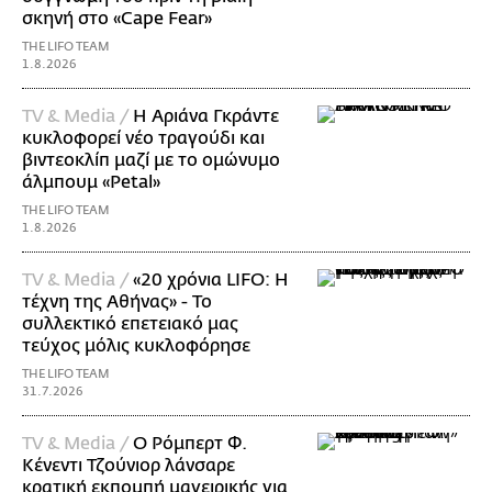
σκηνή στο «Cape Fear»
THE LIFO TEAM
1.8.2026
TV & Media /
Η Αριάνα Γκράντε
κυκλοφορεί νέο τραγούδι και
βιντεοκλίπ μαζί με το ομώνυμο
άλμπουμ «Petal»
THE LIFO TEAM
1.8.2026
TV & Media /
«20 χρόνια LIFO: Η
τέχνη της Αθήνας» - Το
συλλεκτικό επετειακό μας
τεύχος μόλις κυκλοφόρησε
THE LIFO TEAM
31.7.2026
TV & Media /
Ο Ρόμπερτ Φ.
Κένεντι Τζούνιορ λάνσαρε
κρατική εκπομπή μαγειρικής για