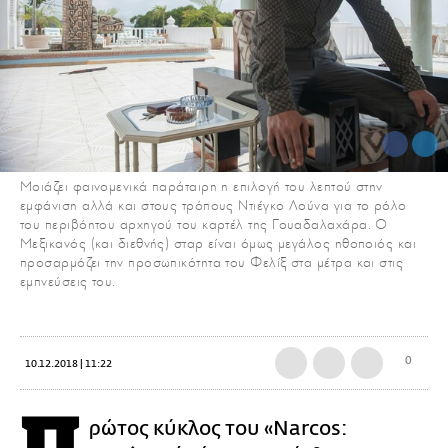
Μοιάζει φαινομενικά παράταιρη η επιλογή του λεπτού στην
εμφάνιση αλλά και στους τρόπους Ντιέγκο Λούνα για το ρόλο
του περιβόητου αρχηγού του καρτέλ της Γουαδαλαχάρα. Ο
Μεξικανός (και διεθνής) σταρ είναι όμως μεγάλος ηθοποιός και
προσαρμόζει την προσωπικότητα του Φελίξ στα μέτρα και στις
εμπνεύσεις του.
0
10.12.2018 | 11:22
ρώτος κύκλος του «Narcos: