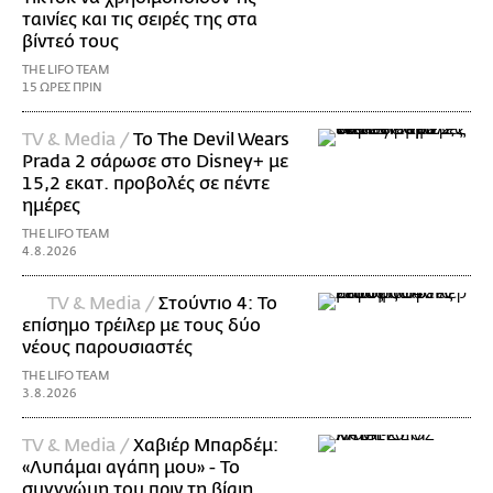
ταινίες και τις σειρές της στα
βίντεό τους
THE LIFO TEAM
15 ΩΡΕΣ ΠΡΙΝ
TV & Media /
Το The Devil Wears
Prada 2 σάρωσε στo Disney+ με
15,2 εκατ. προβολές σε πέντε
ημέρες
THE LIFO TEAM
4.8.2026
TV & Media /
Στούντιο 4: Το
επίσημο τρέιλερ με τους δύο
νέους παρουσιαστές
THE LIFO TEAM
3.8.2026
TV & Media /
Χαβιέρ Μπαρδέμ:
«Λυπάμαι αγάπη μου» - Το
συγγνώμη του πριν τη βίαιη