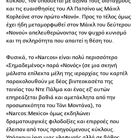
κύκλου, τον υποδύεται με άξονα τους δισταγμούς
και τις ευαισθησίες του Αλ Πατσίνο ως Μάικλ
Κορλεόνε στον πρώτο «Νονό». Προς το τέλος όμως
έχει ήδη μεταμορφωθεί στον Μάικλ του δεύτερου
«Νονού» απελευθερώνοντας τον ψυχρό κυνισμό
και τη σκληρότητα που απαιτεί η θέση του.
Φυσικά, το «Narcos» είναι πολύ περισσότερο
«Σημαδεμένος» παρά «Νονός» (σε μια σκηνή
μάλιστα επίλεκτα μέλη της ιεραρχίας του καρτέλ
παρακολουθούν με δέος βιντεοκασέτα της
ταινίας του Ντε Πάλμα και ένας εξ' αυτών
επηρεάζεται βαθιά και αμετάκλητα από την
προσωπικότητα του Τόνι Μοντάνα), το
«Narcos:Mexico» όμως εκδηλώνει
δραματουργικές φιλοδοξίες και επιρροές που
έλειπαν από τους προηγούμενους κύκλους.
Υπάρχουν ίχνη μιας γλαφυρής αλλά σε βάθος