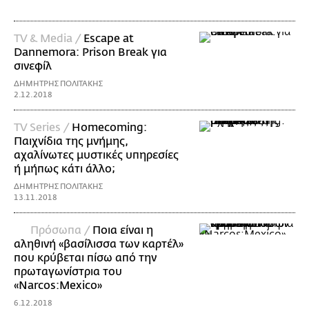
TV & Media /
Escape at
Dannemora: Prison Break για
σινεφίλ
ΔΗΜΗΤΡΗΣ ΠΟΛΙΤΑΚΗΣ
2.12.2018
ΤV Series /
Homecoming:
Παιχνίδια της μνήμης,
αχαλίνωτες μυστικές υπηρεσίες
ή μήπως κάτι άλλο;
ΔΗΜΗΤΡΗΣ ΠΟΛΙΤΑΚΗΣ
13.11.2018
Πρόσωπα /
Ποια είναι η
αληθινή «βασίλισσα των καρτέλ»
που κρύβεται πίσω από την
πρωταγωνίστρια του
«Narcos:Mexico»
6.12.2018