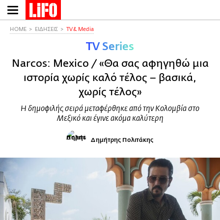
Παράκαμψη
προς
το
HOME
ΕΙΔΗΣΕΙΣ
TV & Media
κυρίως
TV Series
περιεχόμενο
Narcos: Mexico / «Θα σας αφηγηθώ μια
ιστορία χωρίς καλό τέλος – βασικά,
χωρίς τέλος»
Η δημοφιλής σειρά μεταφέρθηκε από την Κολομβία στο
Μεξικό και έγινε ακόμα καλύτερη
Δημήτρης Πολιτάκης