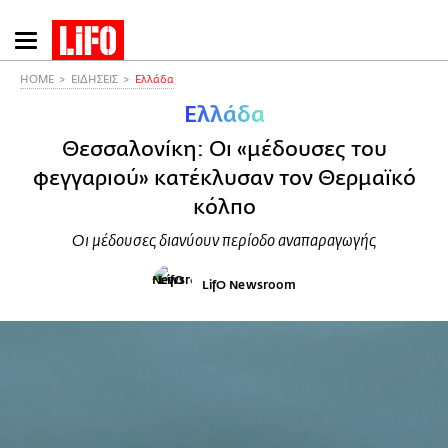
Παράκαμψη
προς
το
HOME
ΕΙΔΗΣΕΙΣ
Ελλάδα
κυρίως
Ελλάδα
περιεχόμενο
Θεσσαλονίκη: Οι «μέδουσες του
φεγγαριού» κατέκλυσαν τον Θερμαϊκό
κόλπο
Οι μέδουσες διανύουν περίοδο αναπαραγωγής
LifO Newsroom