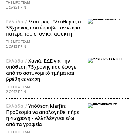
THE LIFO TEAM
1 ΩΡΕΣ ΠΡΙΝ
Ελλάδα /
Μυστράς: Ελεύθερος ο
55χρονος που έκρυβε τον νεκρό
πατέρα του στον καταψύκτη
THE LIFO TEAM
1 ΩΡΕΣ ΠΡΙΝ
Ελλάδα /
Χανιά: ΕΔΕ για την
υπόθεση 75χρονης που έφυγε
από το αστυνομικό τμήμα και
βρέθηκε νεκρή
THE LIFO TEAM
2 ΩΡΕΣ ΠΡΙΝ
Ελλάδα /
Υπόθεση Marfin:
Προθεσμία να απολογηθεί πήρε
η 46χρονη - Αλληλέγγυοι έξω
από τα γραφεία
THE LIFO TEAM