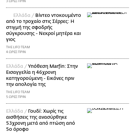
3 ΩΡΕΣ ΠΡΙΝ
Ελλάδα /
Βίντεο ντοκουμέντο
από το τροχαίο στις Σέρρες: Η
στιγμή της σφοδρής
σύγκρουσης - Νεκροί μητέρα και
γιος
THE LIFO TEAM
4 ΩΡΕΣ ΠΡΙΝ
Ελλάδα /
Υπόθεση Marfin: Στην
Εισαγγελία η 46χρονη
κατηγορούμενη - Εικόνες πριν
την απολογία της
THE LIFO TEAM
5 ΩΡΕΣ ΠΡΙΝ
Ελλάδα /
Γουδί: Χωρίς τις
αισθήσεις της ανασύρθηκε
53χρονη μετά από πτώση από
5ο όροφο