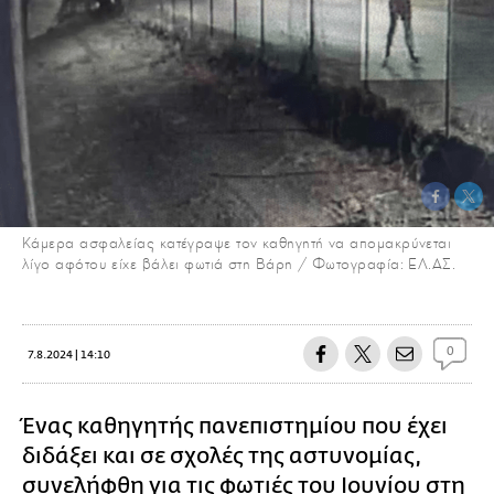
Κάμερα ασφαλείας κατέγραψε τον καθηγητή να απομακρύνεται
λίγο αφότου είχε βάλει φωτιά στη Βάρη / Φωτογραφία: ΕΛ.ΑΣ.
0
7.8.2024 | 14:10
Ένας καθηγητής πανεπιστημίου που έχει
διδάξει και σε σχολές της αστυνομίας,
συνελήφθη για τις φωτιές του Ιουνίου στη