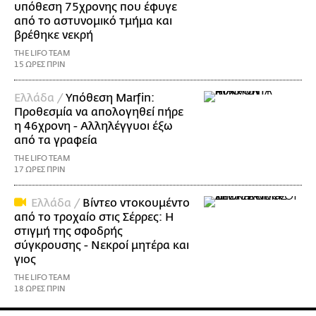
υπόθεση 75χρονης που έφυγε
από το αστυνομικό τμήμα και
βρέθηκε νεκρή
THE LIFO TEAM
15 ΩΡΕΣ ΠΡΙΝ
Ελλάδα /
Υπόθεση Marfin:
Προθεσμία να απολογηθεί πήρε
η 46χρονη - Αλληλέγγυοι έξω
από τα γραφεία
THE LIFO TEAM
17 ΩΡΕΣ ΠΡΙΝ
Ελλάδα /
Βίντεο ντοκουμέντο
από το τροχαίο στις Σέρρες: Η
στιγμή της σφοδρής
σύγκρουσης - Νεκροί μητέρα και
γιος
THE LIFO TEAM
18 ΩΡΕΣ ΠΡΙΝ