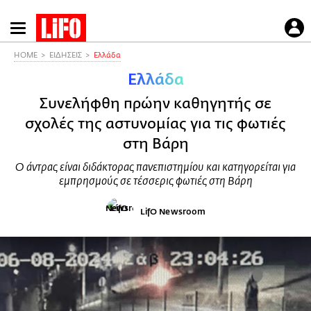
Παράκαμψη
προς
το
HOME
ΕΙΔΗΣΕΙΣ
Ελλάδα
κυρίως
Ελλάδα
περιεχόμενο
Συνελήφθη πρώην καθηγητής σε
σχολές της αστυνομίας για τις φωτιές
στη Βάρη
Ο άντρας είναι διδάκτορας πανεπιστημίου και κατηγορείται για
εμπρησμούς σε τέσσερις φωτιές στη Βάρη
LifO Newsroom