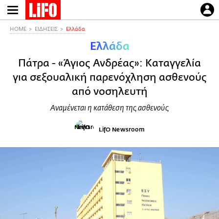
Παράκαμψη
προς
το
HOME
ΕΙΔΗΣΕΙΣ
Ελλάδα
κυρίως
Ελλάδα
περιεχόμενο
Πάτρα - «Άγιος Ανδρέας»: Καταγγελία
για σεξουαλική παρενόχληση ασθενούς
από νοσηλευτή
Αναμένεται η κατάθεση της ασθενούς
LifO Newsroom