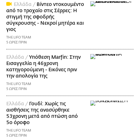
Ελλάδα /
Βίντεο ντοκουμέντο
από το τροχαίο στις Σέρρες: Η
στιγμή της σφοδρής
σύγκρουσης - Νεκροί μητέρα και
γιος
THE LIFO TEAM
5 ΩΡΕΣ ΠΡΙΝ
Ελλάδα /
Υπόθεση Marfin: Στην
Εισαγγελία η 46χρονη
κατηγορούμενη - Εικόνες πριν
την απολογία της
THE LIFO TEAM
5 ΩΡΕΣ ΠΡΙΝ
Ελλάδα /
Γουδί: Χωρίς τις
αισθήσεις της ανασύρθηκε
53χρονη μετά από πτώση από
5ο όροφο
THE LIFO TEAM
5 ΩΡΕΣ ΠΡΙΝ