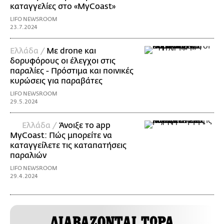
καταγγελίες στο «MyCoast»
LIFO NEWSROOM
23.7.2024
Ελλάδα /
Με drone και
δορυφόρους οι έλεγχοι στις
παραλίες - Πρόστιμα και ποινικές
κυρώσεις για παραβάτες
LIFO NEWSROOM
29.5.2024
Ελλάδα /
Άνοιξε το app
MyCoast: Πώς μπορείτε να
καταγγείλετε τις καταπατήσεις
παραλιών
LIFO NEWSROOM
29.4.2024
ΔΙΑΒΑΖΟΝΤΑΙ ΤΩΡΑ