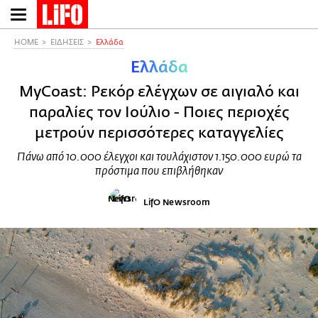
Παράκαμψη
προς
το
HOME
ΕΙΔΗΣΕΙΣ
Ελλάδα
κυρίως
Ελλάδα
περιεχόμενο
MyCoast: Ρεκόρ ελέγχων σε αιγιαλό και
παραλίες τον Ιούλιο - Ποιες περιοχές
μετρούν περισσότερες καταγγελίες
Πάνω από 10.000 έλεγχοι και τουλάχιστον 1.150.000 ευρώ τα
πρόστιμα που επιβλήθηκαν
LifO Newsroom