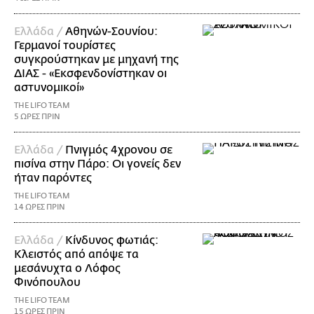
Ελλάδα /
Αθηνών-Σουνίου:
Γερμανοί τουρίστες
συγκρούστηκαν με μηχανή της
ΔΙΑΣ - «Εκσφενδονίστηκαν οι
αστυνομικοί»
THE LIFO TEAM
5 ΩΡΕΣ ΠΡΙΝ
Ελλάδα /
Πνιγμός 4χρονου σε
πισίνα στην Πάρο: Οι γονείς δεν
ήταν παρόντες
THE LIFO TEAM
14 ΩΡΕΣ ΠΡΙΝ
Ελλάδα /
Κίνδυνος φωτιάς:
Κλειστός από απόψε τα
μεσάνυχτα ο Λόφος
Φινόπουλου
THE LIFO TEAM
15 ΩΡΕΣ ΠΡΙΝ