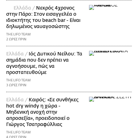
Ελλάδα /
Νεκρός 4χρονος
στην Πάρο: Στον εισαγγελέα ο
ιδιοκτήτης του beach bar - Είναι
δηλωμένος ναυαγοσώστης
THE LIFO TEAM
2 ΩΡΕΣ ΠΡΙΝ
Ελλάδα /
Ιός Δυτικού Νείλου: Τα
σημάδια που δεν πρέπει να
αγνοήσουμε, πώς να
προστατευθούμε
THE LIFO TEAM
3 ΩΡΕΣ ΠΡΙΝ
Ελλάδα /
Καιρός: «Σε συνθήκες
hot dry windy η χώρα -
Μηδενική ανοχή στην
απροσεξία», προειδοποιεί ο
Γιώργος Τσατραφύλλιας
THE LIFO TEAM
4 ΩΡΕΣ ΠΡΙΝ