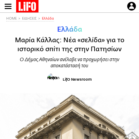
Παράκαμψη
προς
το
HOME
ΕΙΔΗΣΕΙΣ
Ελλάδα
κυρίως
Ελλάδα
περιεχόμενο
Μαρία Κάλλας: Νέα «σελίδα» για το
ιστορικό σπίτι της στην Πατησίων
Ο Δήμος Αθηναίων ανέλαβε να προχωρήσει στην
αποκατάστασή του
LifO Newsroom