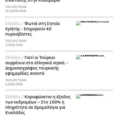
επέκτασης στην Καλαμαριά
THE LIFO TEAM
26 ΛΕΠΤΑ ΠΡΙΝ
Ελλάδα /
Φωτιά στη Σητεία
Κρήτης - Επιχειρούν 40
πυροσβέστες
THE LIFO TEAM
2 ΩΡΕΣ ΠΡΙΝ
Ελλάδα /
Γιατί οι Τούρκοι
συρρέουν στα ελληνικά νησιά; -
Δημοσιογράφος τουρκικής
εφημερίδας απαντά
THE LIFO TEAM
4 ΩΡΕΣ ΠΡΙΝ
Ελλάδα /
Κορυφώνεται η έξοδος
των εκδρομέων – Στο 100% η
πληρότητα σε δρομολόγια για
Κυκλάδες