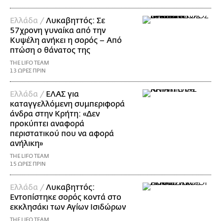
Ελλάδα /
Λυκαβηττός: Σε
57χρονη γυναίκα από την
Κυψέλη ανήκει η σορός – Από
πτώση ο θάνατος της
THE LIFO TEAM
13 ΩΡΕΣ ΠΡΙΝ
Ελλάδα /
ΕΛΑΣ για
καταγγελλόμενη συμπεριφορά
άνδρα στην Κρήτη: «Δεν
προκύπτει αναφορά
περιστατικού που να αφορά
ανήλικη»
THE LIFO TEAM
15 ΩΡΕΣ ΠΡΙΝ
Ελλάδα /
Λυκαβηττός:
Εντοπίστηκε σορός κοντά στο
εκκλησάκι των Αγίων Ισιδώρων
THE LIFO TEAM