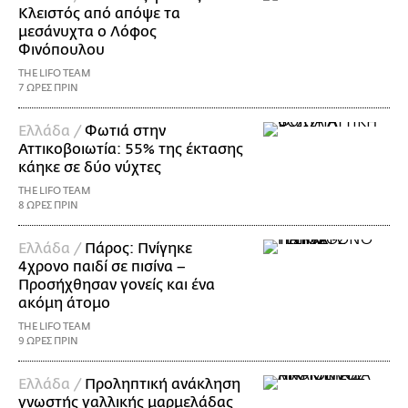
Κλειστός από απόψε τα
μεσάνυχτα ο Λόφος
Φινόπουλου
THE LIFO TEAM
7 ΩΡΕΣ ΠΡΙΝ
Ελλάδα /
Φωτιά στην
Αττικοβοιωτία: 55% της έκτασης
κάηκε σε δύο νύχτες
THE LIFO TEAM
8 ΩΡΕΣ ΠΡΙΝ
Ελλάδα /
Πάρος: Πνίγηκε
4χρονο παιδί σε πισίνα –
Προσήχθησαν γονείς και ένα
ακόμη άτομο
THE LIFO TEAM
9 ΩΡΕΣ ΠΡΙΝ
Ελλάδα /
Προληπτική ανάκληση
γνωστής γαλλικής μαρμελάδας