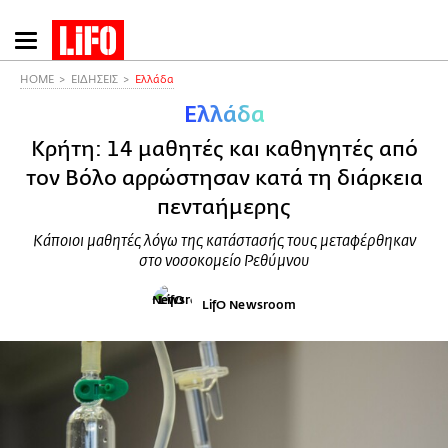
Παράκαμψη
προς
το
HOME
ΕΙΔΗΣΕΙΣ
Ελλάδα
κυρίως
Ελλάδα
περιεχόμενο
Κρήτη: 14 μαθητές και καθηγητές από
τον Βόλο αρρώστησαν κατά τη διάρκεια
πενταήμερης
Κάποιοι μαθητές λόγω της κατάστασής τους μεταφέρθηκαν
στο νοσοκομείο Ρεθύμνου
LifO Newsroom