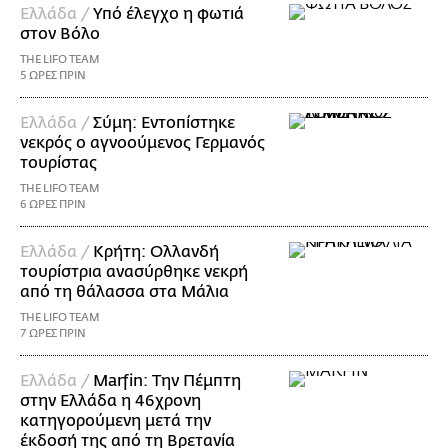
Ελλάδα /
Υπό έλεγχο η φωτιά
στον Βόλο
THE LIFO TEAM
5 ΩΡΕΣ ΠΡΙΝ
Ελλάδα /
Σύμη: Εντοπίστηκε
νεκρός ο αγνοούμενος Γερμανός
τουρίστας
THE LIFO TEAM
6 ΩΡΕΣ ΠΡΙΝ
Ελλάδα /
Κρήτη: Ολλανδή
τουρίστρια ανασύρθηκε νεκρή
από τη θάλασσα στα Μάλια
THE LIFO TEAM
7 ΩΡΕΣ ΠΡΙΝ
Ελλάδα /
Marfin: Την Πέμπτη
στην Ελλάδα η 46χρονη
κατηγορούμενη μετά την
έκδοσή της από τη Βρετανία