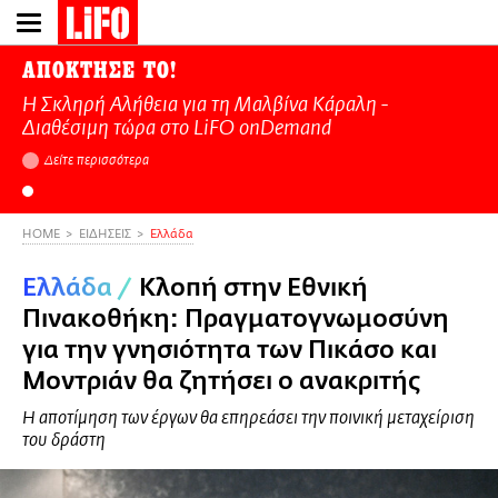
Παράκαμψη
προς
το
ΑΠΟΚΤΗΣΕ ΤΟ!
κυρίως
Η Σκληρή Αλήθεια για τη Μαλβίνα Κάραλη -
περιεχόμενο
Διαθέσιμη τώρα στo LiFO onDemand
Δείτε περισσότερα
HOME
ΕΙΔΗΣΕΙΣ
Ελλάδα
Ελλάδα
/
Κλοπή στην Εθνική
Πινακοθήκη: Πραγματογνωμοσύνη
για την γνησιότητα των Πικάσο και
Μοντριάν θα ζητήσει ο ανακριτής
Η αποτίμηση των έργων θα επηρεάσει την ποινική μεταχείριση
του δράστη