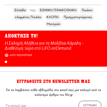
Ελλάδα
ΕΘΝΙΚΗ ΠΙΝΑΚΟΘΗΚΗ
Πικάσο
Tags
κλεμμένος Πικάσο
ΚΛΟΠΗ
Πραγματογνώμονες
Μοντριάν
ΑΠΟΚΤΗΣΕ ΤΟ!
Η Σκληρή Αλήθεια για τη Μαλβίνα Κάραλη -
Διαθέσιμη τώρα στo LiFO onDemand
Δείτε περισσότερα
ΕΓΓΡΑΦΕΙΤΕ ΣΤΟ NEWSLETTER ΜΑΣ
Για να λαμβάνετε κάθε εβδομάδα στο email σας μια επιλογή από τα
καλύτερα άρθρα του lifo.gr
ΕΓΓΡΑΦΗ