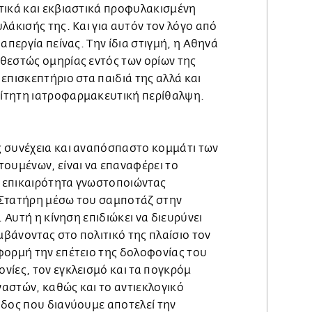
τικά και εκβιαστικά προφυλακισμένη
λάκισής της. Και για αυτόν τον λόγο από
απεργία πείνας. Την ίδια στιγμή, η Αθηνά
θεστώς ομηρίας εντός των ορίων της
επισκεπτήριο στα παιδιά της αλλά και
ίτητη ιατροφαρμακευτική περίθαλψη.
 συνέχεια και αναπόσπαστο κομμάτι των
τουμένων, είναι να επαναφέρει το
 επικαιρότητα γνωστοποιώντας
 Στατήρη μέσω του σαμποτάζ στην
. Αυτή η κίνηση επιδιώκει να διευρύνει
αμβάνοντας στο πολιτικό της πλαίσιο τον
φορμή την επέτειο της δολοφονίας του
νίες, τον εγκλεισμό και τα πογκρόμ
αστών, καθώς και το αντιεκλογικό
οδος που διανύουμε αποτελεί την