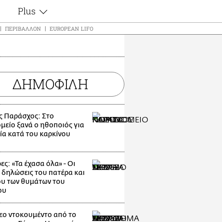
Plus
ς
Θέματα
ΠΕΡΙΒΆΛΛΟΝ
EUROPEAN LIFO
Συνεντεύξεις
ς
Videos
τα
Αφιερώματα
t
ΔΗΜΟΦΙΛΗ
Ζώδια
Εξομολογήσεις
Blogs
μη
ς Παράσχος: Στο
Οι Αθηναίοι
ς
μείο ξανά ο ηθοποιός για
Απώλειες
ία κατά του καρκίνου
Lgbtqi+
Επιλογές
ες: «Τα έχασα όλα» - Οι
 δηλώσεις του πατέρα και
υ των θυμάτων του
ου
εο ντοκουμέντο από το