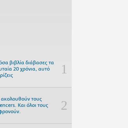
όσα βιβλία διάβασες τα
υταία 20 χρόνια, αυτό
ρίζεις
 ακολουθούν τους
uencers. Και όλοι τους
φρονούν.