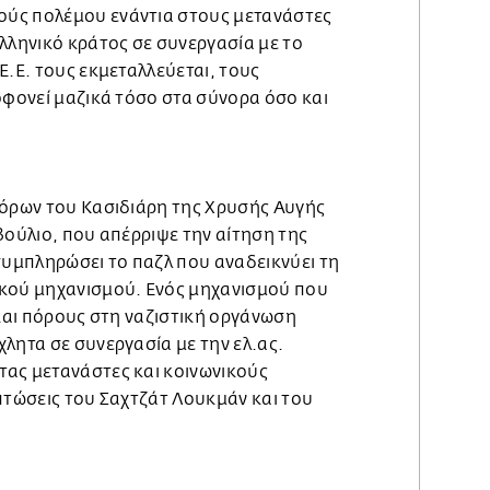
ύς πολέμου ενάντια στους μετανάστες
λληνικό κράτος σε συνεργασία με το
Ε.Ε. τους εκμεταλλεύεται, τους
οφονεί μαζικά τόσο στα σύνορα όσο και
 όρων του Κασιδιάρη της Χρυσής Αυγής
βούλιο, που απέρριψε την αίτηση της
συμπληρώσει το παζλ που αναδεικνύει τη
κού μηχανισμού. Ενός μηχανισμού που
 και πόρους στη ναζιστική οργάνωση
λητα σε συνεργασία με την ελ.ας.
ας μετανάστες και κοινωνικούς
πτώσεις του Σαχτζάτ Λουκμάν και του