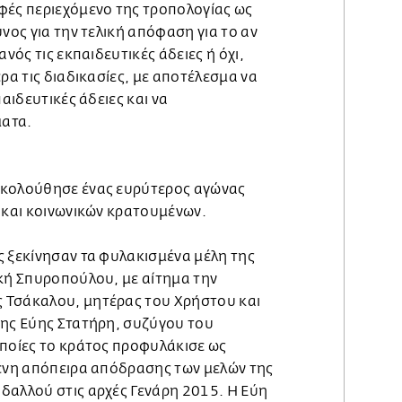
φές περιεχόμενο της τροπολογίας ως
υνος για την τελική απόφαση για το αν
ανός τις εκπαιδευτικές άδειες ή όχι,
ερα τις διαδικασίες, με αποτέλεσμα να
παιδευτικές άδειες και να
ατα.
ακολούθησε ένας ευρύτερος αγώνας
 και κοινωνικών κρατουμένων.
ς ξεκίνησαν τα φυλακισμένα μέλη της
ική Σπυροπούλου, με αίτημα την
 Τσάκαλου, μητέρας του Χρήστου και
της Εύης Στατήρη, συζύγου του
οποίες το κράτος προφυλάκισε ως
μένη απόπειρα απόδρασης των μελών της
δαλλού στις αρχές Γενάρη 2015. Η Εύη