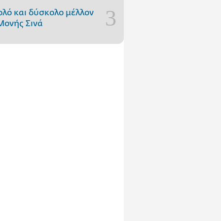
ολό και δύσκολο μέλλον
Μονής Σινά