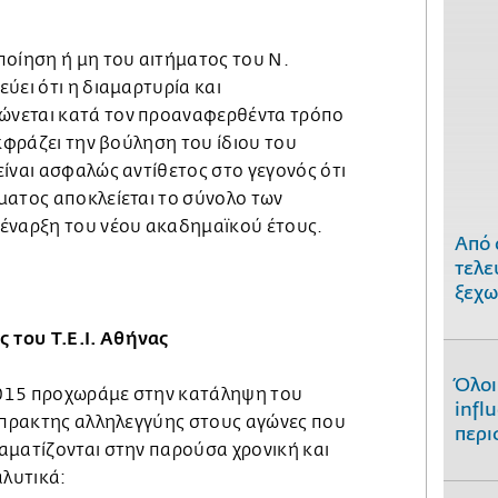
ποίηση ή μη του αιτήματος του Ν.
ύει ότι η διαμαρτυρία και
νεται κατά τον προαναφερθέντα τρόπο
εκφράζει την βούληση του ίδιου του
ίναι ασφαλώς αντίθετος στο γεγονός ότι
ματος αποκλείεται το σύνολο των
έναρξη του νέου ακαδημαϊκού έτους.
Από 
τελε
ξεχω
του Τ.Ε.Ι. Αθήνας
Όλοι
015 προχωράμε στην κατάληψη του
infl
έμπρακτης αλληλεγγύης στους αγώνες που
περι
αματίζονται στην παρούσα χρονική και
αλυτικά: