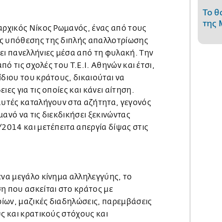
Το θ
της 
αρχικός Νίκος Ρωμανός, ένας από τους
ς υπόθεσης της διπλής απαλλοτρίωσης
ει πανελλήνιες μέσα από τη φυλακή. Την
από τις σχολές του Τ.Ε.Ι. Αθηνών και έτσι,
ίδιου του κράτους, δικαιούται να
ιες για τις οποίες και κάνει αίτηση.
αυτές καταλήγουν στα αζήτητα, γεγονός
μανό να τις διεκδικήσει ξεκινώντας
/2014 και μετέπειτα απεργία δίψας στις
ένα μεγάλο κίνημα αλληλεγγύης, το
η που ασκείται στο κράτος με
ίων, μαζικές διαδηλώσεις, παρεμβάσεις
ύς και κρατικούς στόχους και