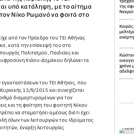
τροχαίο
αι υπό κατάληψη, με το αίτημα
της σφ
Νεκροί 
στον Νίκο Ρωμανό να φοιτά στο
Καιρός
μελτέμι
ανάρτ
ίχε από τον Πρόεδρο του ΤΕΙ Αθήνας
ο, κατά την επίσκεψή του στο
πουργός Πολιτισμού, Παιδείας και
Κώστας
Ευφροσύνη Κιάου-Δημάκου δηλώνει τα
οικογε
χρόνο 
αδελφή
 εγκαταστάσεων του ΤΕΙ Αθήνας, που
 Κυριακής 13/9/2015 και συνεχίζεται
αριθμό διαμαρτυρομένων για τον
εις και τη φοίτηση του φοιτητή Νίκου
ρέπει να σταματήσει αμέσως διότι έχει
λή όλων των λειτουργιών του Ιδρύματος
οιτητών, έναρξη λειτουργίας