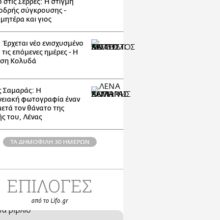
 στις Σέρρες: Η στιγμή
οδρής σύγκρουσης -
μητέρα και γιος
: Έρχεται νέο ενισχυσμένο
 τις επόμενες ημέρες - Η
ηση Κολυδά
 Σαμαράς: Η
νειακή φωτογραφία έναν
μετά τον θάνατο της
ς του, Λένας
ΤΑ ΔΗΜΟΦΙΛΗ 30 ΗΜΕΡΩΝ
ΕΠΙΛΟΓΕΣ
από το Lifo.gr