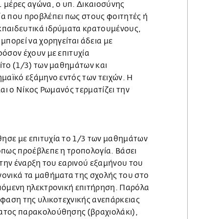
 μέρες αγώνα, ο υπ. Δικαιοσύνης
α που προβλέπει πως στους φοιτητές ή
κπαιδευτικά ιδρύματα κρατουμένους,
μπορεί να χορηγείται άδεια με
φόσον έχουν με επιτυχία
ίτο (1/3) των μαθημάτων και
μαϊκό εξάμηνο εντός των τειχών. Η
και ο Νίκος Ρωμανός τερματίζει την
ησε με επιτυχία το 1/3 των μαθημάτων
όπως προέβλεπε η τροπολογία. Βάσει
 την έναρξη του εαρινού εξαμήνου του
ονικά τα μαθήματα της σχολής του στο
πόμενη ηλεκτρονική επιτήρηση. Παρόλα
όφαση της υλικοτεχνικής ανεπάρκειας
ατος παρακολούθησης (βραχιολάκι),