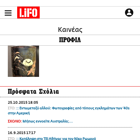
Παράκαμψη
προς
το
ΕΙΔΗΣΕΙΣ
κυρίως
περιεχόμενο
Καινέας
CULTURE
ΠΡΟΦΙΛ
ΑΠΟΨΕΙΣ
ΤΡΟΠΟΣ ΖΩΗΣ
PODCASTS
Plus
Πρόσφατα Σχόλια
LIFO SHOP
25.10.2015 18:05
NEWSLETTER
ΣΤΟ:
:: Εντωμεταξύ αλλού: Φωτογραφίες από τόπους εγκλημάτων των ’40s
ΜΙΚΡΟΠΡΑΓΜΑΤΑ
στην Αμερική
THE GOOD LIFO
ΣΧΟΛΙΟ:
Μήπως εννοείτε Αυστραλία;...
LIFOLAND
16.9.2015 17:17
CITY GUIDE
ΣΤΟ:
:: Κατάληψη στο ΤΕΙ Αθήνας για τον Νίκο Ρωμανό