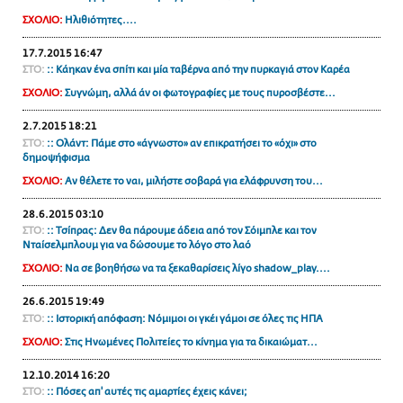
ΑΜΠΑ
ΣΧΟΛΙΟ:
Ηλιθιότητες....
PRINT
17.7.2015 16:47
ΣΤΟ:
:: Κάηκαν ένα σπίτι και μία ταβέρνα από την πυρκαγιά στον Καρέα
ΣΧΟΛΙΟ:
Συγνώμη, αλλά άν οι φωτογραφίες με τους πυροσβέστε...
2.7.2015 18:21
ΣΤΟ:
:: Ολάντ: Πάμε στο «άγνωστο» αν επικρατήσει το «όχι» στο
δημοψήφισμα
ΣΧΟΛΙΟ:
Αν θέλετε το ναι, μιλήστε σοβαρά για ελάφρυνση του...
28.6.2015 03:10
ΣΤΟ:
:: Tσίπρας: Δεν θα πάρουμε άδεια από τον Σόιμπλε και τον
Νταίσελμπλουμ για να δώσουμε το λόγο στο λαό
ΣΧΟΛΙΟ:
Να σε βοηθήσω να τα ξεκαθαρίσεις λίγο shadow_play....
26.6.2015 19:49
ΣΤΟ:
:: Ιστορική απόφαση: Νόμιμοι οι γκέι γάμοι σε όλες τις ΗΠΑ
ΣΧΟΛΙΟ:
Στις Ηνωμένες Πολιτείες το κίνημα για τα δικαιώματ...
12.10.2014 16:20
ΣΤΟ:
:: Πόσες απ' αυτές τις αμαρτίες έχεις κάνει;