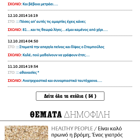
ΣΧΟΛΙΟ:
Και βέβαια μετράει....
12.10.2014 16:19
ΣΤΟ:
:: Πόσες απ' αυτές τις αμαρτίες έχεις κάνει;
ΣΧΟΛΙΟ:
81...και τις θεωρώ λίγες...είμαι καμένος από χέρι....
12.10.2014 04:50
ΣΤΟ:
:: Σταματά την απεργία πείνας και δίψας ο Σταμπούλος
ΣΧΟΛΙΟ:
Kαλέ, πού μαθαίνουν να γράφουν έτσι;...
11.10.2014 19:54
ΣΤΟ:
:: αθανασίες *
ΣΧΟΛΙΟ:
Ανατριχιαστικό και συναρπαστικό ταυτόχρονα....
Δείτε όλα τα σχόλια ( 54 )
ΔΗΜΟΦΙΛΗ
ΘΕΜΑΤΑ
HEALTHY PEOPLE
Είναι καλό
πρωινό η βρόμη; Ένας γιατρός