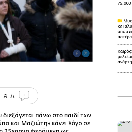
75.000
Μυστ
και αλ
όπου έ
πατέρα
Καιρός
μελτέμι
ανάρτ
1
υ διεξάγεται πάνω στο παιδί των
πα και Μαζιώτη» κάνει λόγο σε
 η 25χρονη φερόμενη ως