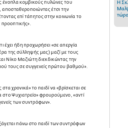
Η Σκ
ς ένοπλα κομβικούς πυλώνες του
Μαλβ
, αποσταθεροποιώντας έτσι την
τώρα
έτοντας επί τάπητος στην κοινωνία το
 προοπτικής».
ότι έχει ήδη προχωρήσει «σε απεργία
μέρα της σύλληψής μας) μαζί με τους
αι Νίκο Μαζιώτη διεκδικώντας την
ού τους σε συγγενείς πρώτου βαθμού».
στα χρονικά» το παιδί να «βρίσκεται σε
 στο Ψυχιατρείο» φρουρούμενο, «αντί
γενείς των συντρόφων».
ξάγεται πάνω στο παιδί των συντρόφων