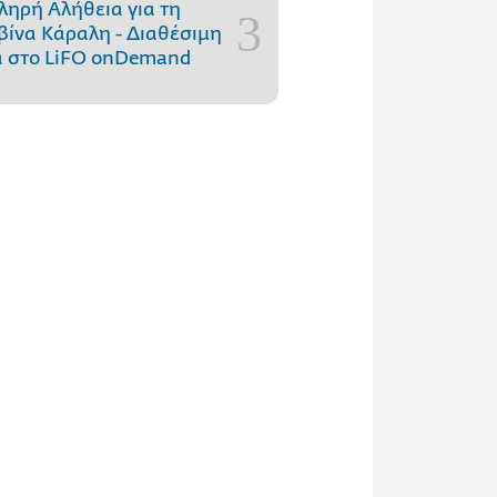
ληρή Αλήθεια για τη
ίνα Κάραλη - Διαθέσιμη
 στo LiFO onDemand