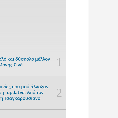
ολό και δύσκολο μέλλον
Μονής Σινά
αινίες που μού άλλαξαν
ωή- updated. Aπό τον
η Τσαγκαρουσιάνο