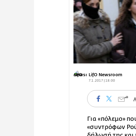
LifO Newsroom
7.1.2017 | 18:00
Για «πόλεμο» πο
«συντρόφων Ρού
δήλωσή της και