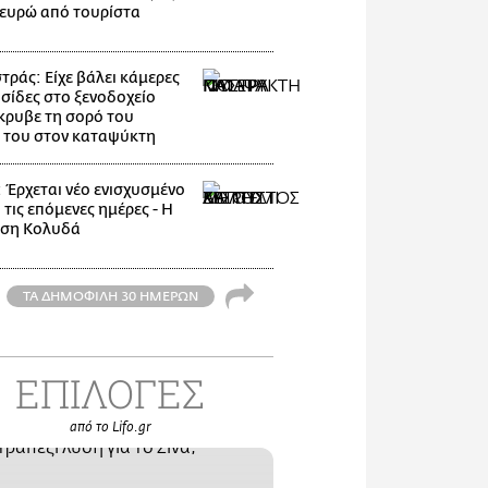
 ευρώ από τουρίστα
ράς: Είχε βάλει κάμερες
υσίδες στο ξενοδοχείο
κρυβε τη σορό του
 του στον καταψύκτη
: Έρχεται νέο ενισχυσμένο
 τις επόμενες ημέρες - Η
ηση Κολυδά
ΤΑ ΔΗΜΟΦΙΛΗ 30 ΗΜΕΡΩΝ
ΕΠΙΛΟΓΕΣ
από το Lifo.gr