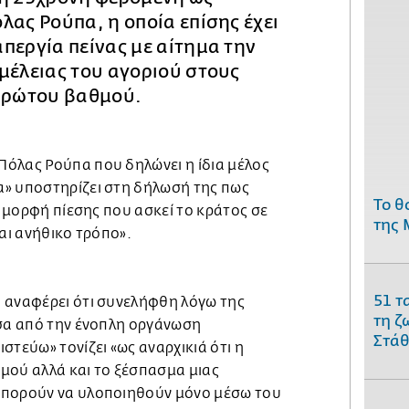
λας Ρούπα, η οποία επίσης έχει
περγία πείνας με αίτημα την
μέλειας του αγοριού στους
 πρώτου βαθμού.
όλας Ρούπα που δηλώνει η ίδια μέλος
» υποστηρίζει στη δήλωσή της πως
Το θ
κή μορφή πίεσης που ασκεί το κράτος σε
της 
και ανήθικο τρόπο».
51 τ
 αναφέρει ότι συνελήφθη λόγω της
τη ζ
έσα από την ένοπλη οργάνωση
Στάθ
στεύω» τονίζει «ως αναρχικιά ότι η
μού αλλά και το ξέσπασμα μιας
μπορούν να υλοποιηθούν μόνο μέσω του