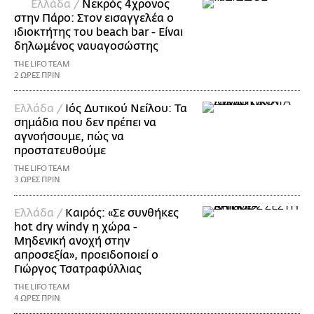
Ελλάδα /
Νεκρός 4χρονος
στην Πάρο: Στον εισαγγελέα ο
ιδιοκτήτης του beach bar - Είναι
δηλωμένος ναυαγοσώστης
THE LIFO TEAM
2 ΩΡΕΣ ΠΡΙΝ
Ελλάδα /
Ιός Δυτικού Νείλου: Τα
σημάδια που δεν πρέπει να
αγνοήσουμε, πώς να
προστατευθούμε
THE LIFO TEAM
3 ΩΡΕΣ ΠΡΙΝ
Ελλάδα /
Καιρός: «Σε συνθήκες
hot dry windy η χώρα -
Μηδενική ανοχή στην
απροσεξία», προειδοποιεί ο
Γιώργος Τσατραφύλλιας
THE LIFO TEAM
4 ΩΡΕΣ ΠΡΙΝ