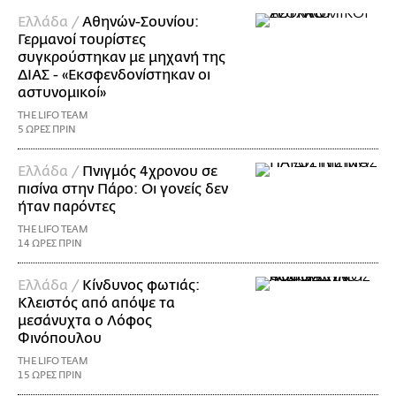
Ελλάδα /
Αθηνών-Σουνίου:
Γερμανοί τουρίστες
συγκρούστηκαν με μηχανή της
ΔΙΑΣ - «Εκσφενδονίστηκαν οι
αστυνομικοί»
THE LIFO TEAM
5 ΩΡΕΣ ΠΡΙΝ
Ελλάδα /
Πνιγμός 4χρονου σε
πισίνα στην Πάρο: Οι γονείς δεν
ήταν παρόντες
THE LIFO TEAM
14 ΩΡΕΣ ΠΡΙΝ
Ελλάδα /
Κίνδυνος φωτιάς:
Κλειστός από απόψε τα
μεσάνυχτα ο Λόφος
Φινόπουλου
THE LIFO TEAM
15 ΩΡΕΣ ΠΡΙΝ