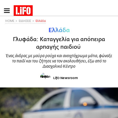
Παράκαμψη
προς
το
HOME
ΕΙΔΗΣΕΙΣ
Ελλάδα
κυρίως
Ελλάδα
περιεχόμενο
Γλυφάδα: Καταγγελία για απόπειρα
αρπαγής παιδιού
Ένας άνδρας με μαύρα ρούχα και ανοιχτόχρωμα μάτια, φώναξε
το παιδί και του ζήτησε να τον ακολουθήσει, έξω από το
Διασχολικό Κέντρο
LifO Newsroom