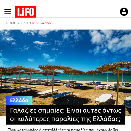
Παράκαμψη
προς
το
HOME
ΕΙΔΗΣΕΙΣ
Ελλάδα
κυρίως
περιεχόμενο
Ελλάδα
Γαλάζιες σημαίες: Είναι αυτές όντως
οι καλύτερες παραλίες της Ελλάδας;
Eίναι κατάλληλες ή ακατάλληλες οι παραλίες που έχουν λάβει