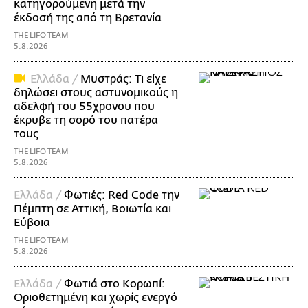
κατηγορούμενη μετά την
έκδοσή της από τη Βρετανία
THE LIFO TEAM
5.8.2026
Ελλάδα /
Μυστράς: Τι είχε
δηλώσει στους αστυνομικούς η
αδελφή του 55χρονου που
έκρυβε τη σορό του πατέρα
τους
THE LIFO TEAM
5.8.2026
Ελλάδα /
Φωτιές: Red Code την
Πέμπτη σε Αττική, Βοιωτία και
Εύβοια
THE LIFO TEAM
5.8.2026
Ελλάδα /
Φωτιά στο Κορωπί:
Οριοθετημένη και χωρίς ενεργό