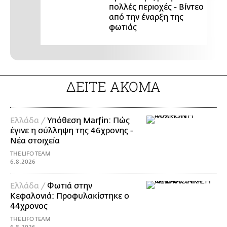
πολλές περιοχές - Βίντεο
από την έναρξη της
φωτιάς
ΔΕΙΤΕ ΑΚΟΜΑ
Ελλάδα /
Υπόθεση Marfin: Πώς
έγινε η σύλληψη της 46χρονης -
Νέα στοιχεία
THE LIFO TEAM
6.8.2026
Ελλάδα /
Φωτιά στην
Κεφαλονιά: Προφυλακίστηκε ο
44χρονος
THE LIFO TEAM