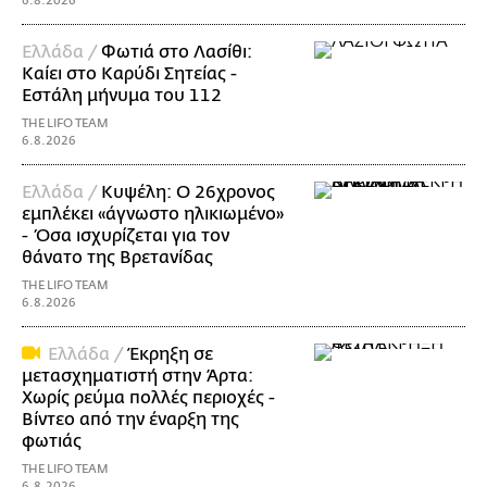
6.8.2026
Ελλάδα /
Φωτιά στο Λασίθι:
Καίει στο Καρύδι Σητείας -
Εστάλη μήνυμα του 112
THE LIFO TEAM
6.8.2026
Ελλάδα /
Κυψέλη: Ο 26χρονος
εμπλέκει «άγνωστο ηλικιωμένο»
- Όσα ισχυρίζεται για τον
θάνατο της Βρετανίδας
THE LIFO TEAM
6.8.2026
Ελλάδα /
Έκρηξη σε
μετασχηματιστή στην Άρτα:
Χωρίς ρεύμα πολλές περιοχές -
Βίντεο από την έναρξη της
φωτιάς
THE LIFO TEAM
6.8.2026