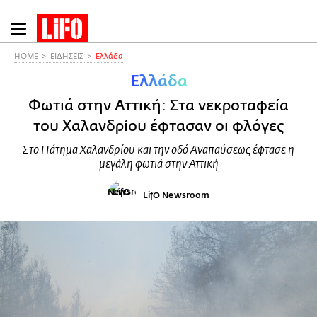
Παράκαμψη
προς
το
HOME
ΕΙΔΗΣΕΙΣ
Ελλάδα
κυρίως
Ελλάδα
περιεχόμενο
Φωτιά στην Αττική: Στα νεκροταφεία
του Χαλανδρίου έφτασαν οι φλόγες
Στο Πάτημα Χαλανδρίου και την οδό Αναπαύσεως έφτασε η
μεγάλη φωτιά στην Αττική
LifO Newsroom