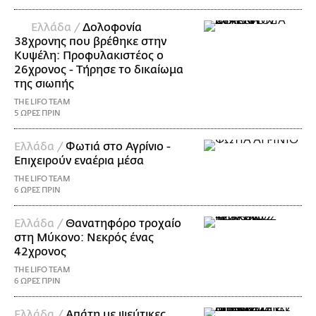
Ελλάδα /
Δολοφονία
38χρονης που βρέθηκε στην
Κυψέλη: Προφυλακιστέος ο
26χρονος - Τήρησε το δικαίωμα
της σιωπής
THE LIFO TEAM
5 ΩΡΕΣ ΠΡΙΝ
Ελλάδα /
Φωτιά στο Αγρίνιο -
Επιχειρούν εναέρια μέσα
THE LIFO TEAM
6 ΩΡΕΣ ΠΡΙΝ
Ελλάδα /
Θανατηφόρο τροχαίο
στη Μύκονο: Νεκρός ένας
42χρονος
THE LIFO TEAM
6 ΩΡΕΣ ΠΡΙΝ
Ελλάδα /
Απάτη με ψεύτικες