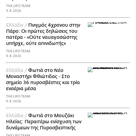
THE LIFO TEAM
9.8.2026
Ελλάδα /
Πνιγμός 4χρονου στην
Πάρο: Οι πρώτες δηλώσεις του
πατέρα - «Ούτε ναυαγοσώστης
υπήρχε, ούτε απινιδωτής»
THE LIFO TEAM
9.8.2026
Ελλάδα /
Φωτιά στο Νέο
Μοναστήρι Φθιώτιδας - Στο
σημείο 36 πυροσβέστες και τρία
εναέρια μέσα
THE LIFO TEAM
9.8.2026
Ελλάδα /
Φωτιά στο Μουζάκι
Ηλείας: Περαιτέρω ενίσχυση των
δυνάμεων της Πυροσβεστικής
THE LIFO TEAM