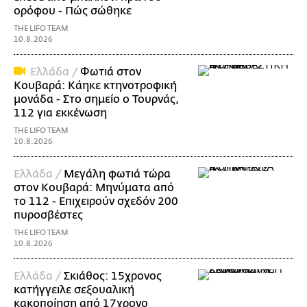
ορόφου - Πώς σώθηκε
THE LIFO TEAM
10.8.2026
Ελλάδα /
Φωτιά στον
Κουβαρά: Κάηκε κτηνοτροφική
μονάδα - Στο σημείο ο Τουρνάς,
112 για εκκένωση
THE LIFO TEAM
10.8.2026
Ελλάδα /
Μεγάλη φωτιά τώρα
στον Κουβαρά: Μηνύματα από
το 112 - Επιχειρούν σχεδόν 200
πυροσβέστες
THE LIFO TEAM
10.8.2026
Ελλάδα /
Σκιάθος: 15χρονος
κατήγγειλε σεξουαλική
κακοποίηση από 17χρονο