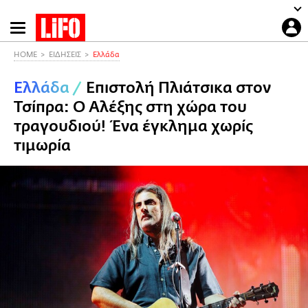
Παράκαμψη
προς
το
HOME
ΕΙΔΗΣΕΙΣ
Ελλάδα
κυρίως
Ελλάδα
/
Επιστολή Πλιάτσικα στον
περιεχόμενο
Τσίπρα: Ο Αλέξης στη χώρα του
τραγουδιού! Ένα έγκλημα χωρίς
τιμωρία