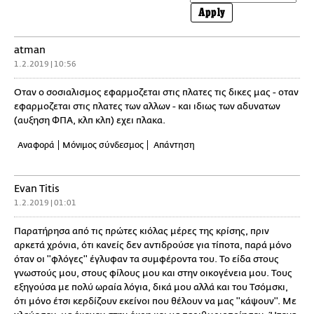
Apply
atman
1.2.2019 | 10:56
Οταν ο σοσιαλισμος εφαρμοζεται στις πλατες τις δικες μας - οταν
εφαρμοζεται στις πλατες των αλλων - και ιδιως των αδυνατων
(αυξηση ΦΠΑ, κλπ κλπ) εχει πλακα.
Αναφορά
Μόνιμος σύνδεσμος
Απάντηση
Evan Titis
1.2.2019 | 01:01
Παρατήρησα από τις πρώτες κιόλας μέρες της κρίσης, πριν
αρκετά χρόνια, ότι κανείς δεν αντιδρούσε για τίποτα, παρά μόνο
όταν οι ''φλόγες'' έγλυφαν τα συμφέροντα του. Το είδα στους
γνωστούς μου, στους φίλους μου και στην οικογένεια μου. Τους
εξηγούσα με πολύ ωραία λόγια, δικά μου αλλά και του Τσόμσκι,
ότι μόνο έτσι κερδίζουν εκείνοι που θέλουν να μας ''κάψουν''. Με