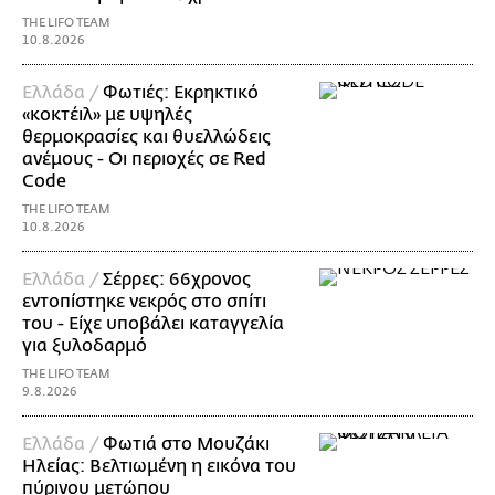
THE LIFO TEAM
10.8.2026
Ελλάδα /
Φωτιές: Εκρηκτικό
«κοκτέιλ» με υψηλές
θερμοκρασίες και θυελλώδεις
ανέμους - Οι περιοχές σε Red
Code
THE LIFO TEAM
10.8.2026
Ελλάδα /
Σέρρες: 66χρονος
εντοπίστηκε νεκρός στο σπίτι
του - Είχε υποβάλει καταγγελία
για ξυλοδαρμό
THE LIFO TEAM
9.8.2026
Ελλάδα /
Φωτιά στο Μουζάκι
Ηλείας: Βελτιωμένη η εικόνα του
πύρινου μετώπου