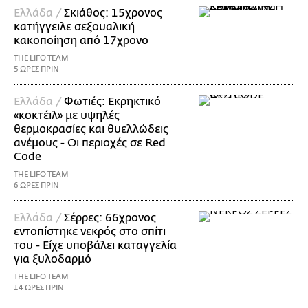
Ελλάδα /
Σκιάθος: 15χρονος
κατήγγειλε σεξουαλική
κακοποίηση από 17χρονο
THE LIFO TEAM
5 ΩΡΕΣ ΠΡΙΝ
Ελλάδα /
Φωτιές: Εκρηκτικό
«κοκτέιλ» με υψηλές
θερμοκρασίες και θυελλώδεις
ανέμους - Οι περιοχές σε Red
Code
THE LIFO TEAM
6 ΩΡΕΣ ΠΡΙΝ
Ελλάδα /
Σέρρες: 66χρονος
εντοπίστηκε νεκρός στο σπίτι
του - Είχε υποβάλει καταγγελία
για ξυλοδαρμό
THE LIFO TEAM
14 ΩΡΕΣ ΠΡΙΝ