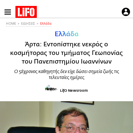
Παράκαμψη
προς
το
HOME
ΕΙΔΗΣΕΙΣ
Ελλάδα
κυρίως
Ελλάδα
περιεχόμενο
Άρτα: Εντοπίστηκε νεκρός ο
κοσμήτορας του τμήματος Γεωπονίας
του Πανεπιστημίου Ιωαννίνων
Ο 58χρονος καθηγητής δεν είχε δώσει σημεία ζωής τις
τελευταίες ημέρες
LifO Newsroom