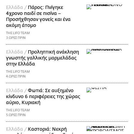
Ελλάδα /
Πάρος: Πνίγηκε
4χρονο παιδί σε πισίνα –
Προσήχθησαν γονείς και ένα
ακόμη άτομο
THE LIFO TEAM
3 ΩΡΕΣ ΠΡΙΝ
Ελλάδα /
Προληπτική ανάκληση
γνωστής γαλλικής μαρμελάδας
στην Ελλάδα
THE LIFO TEAM
4 ΩΡΕΣ ΠΡΙΝ
Ελλάδα /
Φωτιά: Σε αυξημένο
κίνδυνο 6 περιφέρειες της χώρας
αύριο, Κυριακή
THE LIFO TEAM
5 ΩΡΕΣ ΠΡΙΝ
Ελλάδα /
Καστοριά: Νεκρή