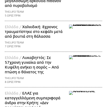
μεγαλόσωμη αρκούδα πιθανόν
από πυροβολισμό
THE LIFO TEAM
5 ΩΡΕΣ ΠΡΙΝ
Ελλάδα /
Χαλκιδική: 8χρονος
τραυματίστηκε στο κεφάλι μετά
από βουτιά στη θάλασσα
THE LIFO TEAM
7 ΩΡΕΣ ΠΡΙΝ
Ελλάδα /
Λυκαβηττός: Σε
57χρονη γυναίκα από την
Κυψέλη ανήκει η σορός – Από
πτώση ο θάνατος της
THE LIFO TEAM
8 ΩΡΕΣ ΠΡΙΝ
Ελλάδα /
ΕΛΑΣ για
καταγγελλόμενη συμπεριφορά
άνδρα στην Κρήτη: «Δεν