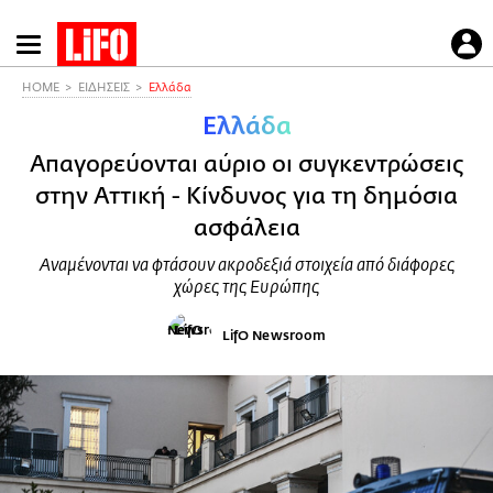
Παράκαμψη
προς
το
HOME
ΕΙΔΗΣΕΙΣ
Ελλάδα
κυρίως
Ελλάδα
περιεχόμενο
Απαγορεύονται αύριο οι συγκεντρώσεις
στην Αττική - Κίνδυνος για τη δημόσια
ασφάλεια
Αναμένονται να φτάσουν ακροδεξιά στοιχεία από διάφορες
χώρες της Ευρώπης
LifO Newsroom