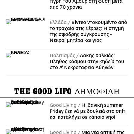
τίγρη του Αμούρ στη φύση μετά
από 70 χρόνια
Ελλάδα
Βίντεο ντοκουμέντο από
το τροχαίο στις Σέρρες: Η στιγμή
της σφοδρής σύγκρουσης -
Νεκροί μητέρα και γιος
Πολιτισμός
Λάκης Χαλκιάς:
Πλήθος κόσμου στην κηδεία του
στο Α' Νεκροταφείο Αθηνών
THE GOOD LIFO
ΔΗΜΟΦΙΛΗ
Good Living
Η ιδανική summer
Friday ξεκινά με δουλειά στο σπίτι
και καταλήγει σε κάποιο νησί
Good Living
Μια νέα οπτική της