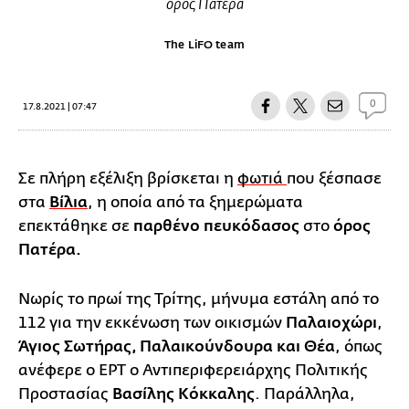
όρος Πατέρα
The LiFO team
0
17.8.2021 | 07:47
Σε πλήρη εξέλιξη βρίσκεται η
φωτιά
που ξέσπασε
στα
Βίλια
, η οποία από τα ξημερώματα
επεκτάθηκε σε
παρθένο πευκόδασος
στο
όρος
Πατέρα.
Νωρίς το πρωί της Τρίτης, μήνυμα εστάλη από το
112 για την εκκένωση των οικισμών
Παλαιοχώρι
,
Άγιος Σωτήρας, Παλαικούνδουρα και Θέα
, όπως
ανέφερε ο ΕΡΤ ο Αντιπεριφερειάρχης Πολιτικής
Προστασίας
Βασίλης Κόκκαλης
. Παράλληλα,