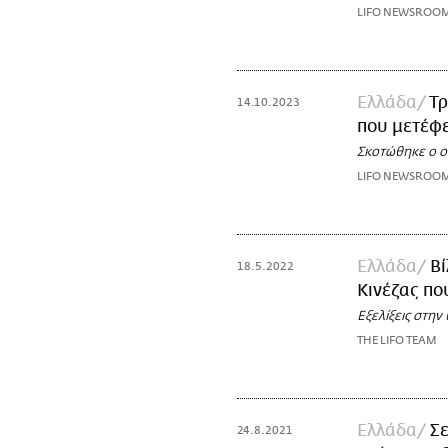
LIFO NEWSROO
Ελλάδα
Τρ
14.10.2023
που μετέφ
Σκοτώθηκε ο ο
LIFO NEWSROO
Ελλάδα
Βί
18.5.2022
Κινέζας πο
Εξελίξεις στη
THE LIFO TEAM
Ελλάδα
Σε
24.8.2021