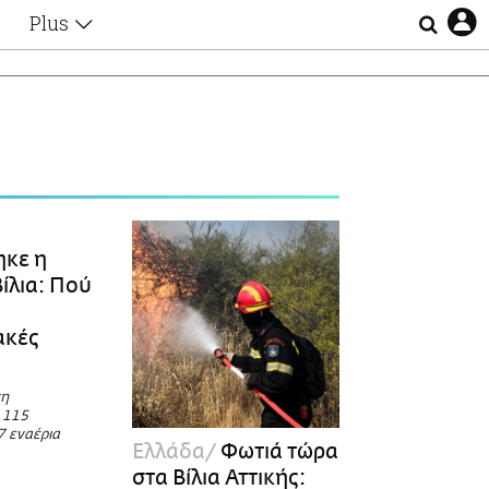
Plus
Θέματα
Συνεντεύξεις
Videos
τα
Αφιερώματα
Ζώδια
Εξομολογήσεις
Blogs
η
Οι Αθηναίοι
ηκε η
Απώλειες
ίλια: Πού
Lgbtqi+
Επιλογές
ακές
ση
 115
7 εναέρια
Ελλάδα
Φωτιά τώρα
στα Βίλια Αττικής: