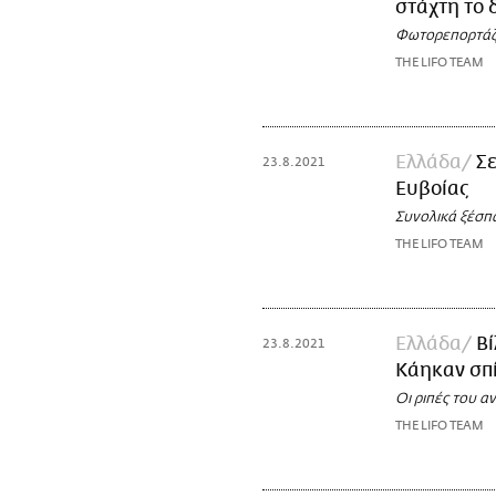
στάχτη το 
Φωτορεπορτάζ 
THE LIFO TEAM
Ελλάδα
Σε
23.8.2021
Ευβοίας
Συνολικά ξέσπ
THE LIFO TEAM
Ελλάδα
Βί
23.8.2021
Κάηκαν σπί
Οι ριπές του α
THE LIFO TEAM