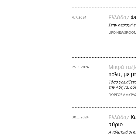
Ελλάδα
Φω
4.7.2024
Στην περιοχή 
LIFO NEWSROO
Μικρά ταξί
25.3.2024
πολύ, με μ
Τόσο χρειάζετα
την Αθήνα, οδ
ΓΙΩΡΓΟΣ ΑΜΥΡΑ
Ελλάδα
Κα
30.1.2024
αύριο
Αναλυτικά οι π