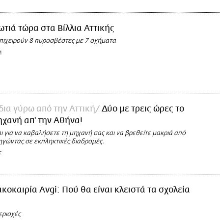
τιά τώρα στα Βίλλια Αττικής
επιχειρούν 8 πυροσβέστες με 7 οχήματα
M
δια γύρω από την Αττική
Δύο με τρεις ώρες το
ηχανή απ' την Αθήνα!
ι για να καβαλήσετε τη μηχανή σας και να βρεθείτε μακριά από
ηγώντας σε εκπληκτικές διαδρομές.
Σ
κοκαιρία Avgi: Πού θα είναι κλειστά τα σχολεία
εριοχές