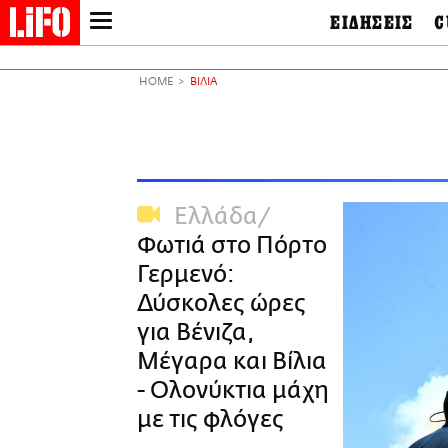
ΕΙΔΗΣΕΙΣ
C
LIFO SHOP
Ελλάδα
Ο
Διεθνή
Μ
NEWSLETTER
HOME
ΒΙΛΙΑ
Πολιτική
Θ
ΜΙΚΡΟΠΡΑΓΜΑΤΑ
Οικονομία
Ει
THE GOOD LIFO
Πολιτισμός
Βι
LIFOLAND
Αθλητισμός
Αρ
CITY GUIDE
& 
Περιβάλλον
Ελλάδα
D
ΑΜΠΑ
TV & Media
Φ
Φωτιά στο Πόρτο
PRINT
Tech &
Science
Γερμενό:
European Lifo
Δύσκολες ώρες
για Βένιζα,
Μέγαρα και Βίλια
- Ολονύκτια μάχη
με τις φλόγες