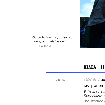
Οι κυκλοφοριακές ρυθμίσεις
που έχουν τεθεί σε ισχύ
THE LIFO TEAM
Π
ΒΙΛΙΑ
Ελλάδα
Φω
5.8.2025
κινητοποί
Επίγειες και ε
Πυροσβεστική
LIFO NEWSROO