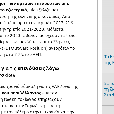
ση των άμεσων επενδύσεων από
στο εξωτερικό,
μία εξέλιξη που
χυση της ελληνικής οικονομίας. Από
κατά μέσο όρο στην περίοδο 2017-219
 την τριετία 2021-2023. Μάλιστα,
αι το 2023, φθάνοντας σχεδόν τα 4 δισ.
θεμα των επενδύσεων από ελληνικές
ό (FDI Outward Position) ανερχόταν το
α ή στο 7,7% του ΑΕΠ.
Το θ
της 
για τις επενδύσεις λόγω
τοκίων
51 τ
ία χρονιά δύσκολη για τις ΞΑΕ λόγω της
τη ζ
μικού περιβάλλοντος
- με τον
Στάθ
η των επιτοκίων να επηρεάζουν
ιαίτερα στην Ευρωζώνη - και της
 με τον πόλεμο στην Ουκρανία και την