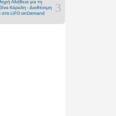
ληρή Αλήθεια για τη
ίνα Κάραλη - Διαθέσιμη
 στo LiFO onDemand