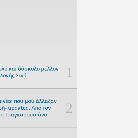
ολό και δύσκολο μέλλον
Μονής Σινά
αινίες που μού άλλαξαν
ωή- updated. Aπό τον
η Τσαγκαρουσιάνο