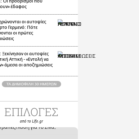
: Οι προορισμοί που
ζουν» έδαφος
ρώνονται οι αυτοψίες
ρτο Γερμενό: Πότε
ονται οι πρώτες
ιώσεις
: Ξεκίνησαν οι αυτοψίες
ική Αττική - «Εντολή να
ν» άμεσα οι αποζημιώσεις
ΤΑ ΔΗΜΟΦΙΛΗ 30 ΗΜΕΡΩΝ
ΕΠΙΛΟΓΕΣ
από το Lifo.gr