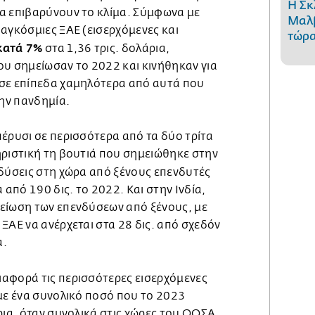
Η Σκ
α επιβαρύνουν το κλίμα. Σύμφωνα με
Μαλβ
αγκόσμιες ΞΑΕ (εισερχόμενες και
τώρα
κατά 7%
στα 1,36 τρις. δολάρια,
ου σημείωσαν το 2022 και κινήθηκαν για
σε επίπεδα χαμηλότερα από αυτά που
την πανδημία.
έρυσι σε περισσότερα από τα δύο τρίτα
ηριστική τη βουτιά που σημειώθηκε στην
νδύσεις στη χώρα από ξένους επενδυτές
 από 190 δις. το 2022. Και στην Ινδία,
είωση των επενδύσεων από ξένους, με
ΞΑΕ να ανέρχεται στα 28 δις. από σχεδόν
α.
ιαφορά τις περισσότερες εισερχόμενες
με ένα συνολικό ποσό που το 2023
ρια, όταν συνολικά στις χώρες του ΟΟΣΑ