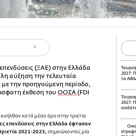
0
 επενδύσεις (ΞΑΕ) στην Ελλάδα
Τουρισ
2027: 
λη αύξηση την τελευταία
τα ΑΦΜ
η με την προηγούμενη περίοδο,
όσφατη έκθεση του
ΟΟΣΑ
(FDI
Τουρισ
2027: Π
επιδότ
 ανήλθαν κατά μέσο όρο στην τριετία
σες επενδύσεις στην Ελλάδα έφτασαν
Οικο
 τριετία 2021-2023,
σημειώνοντας μία
στροφή