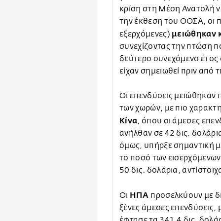
κρίση στη Μέση Ανατολή ν
την έκθεση του ΟΟΣΑ, οι π
μειώθηκαν 
εξερχόμενες)
συνεχίζοντας την πτώση π
δεύτερο συνεχόμενο έτος 
είχαν σημειωθεί πριν από 
Οι επενδύσεις μειώθηκαν π
των χωρών, με πιο χαρακτ
Κίνα
, όπου οι άμεσες επε
ανήλθαν σε 42 δις. δολάρια
όμως, υπήρξε σημαντική μ
το ποσό των εισερχόμενων 
50 δις. δολάρια, αντίστοιχ
ΗΠΑ
Οι
προσελκύουν με δ
ξένες άμεσες επενδύσεις, 
έφτασε τα 341,4 δις. δολά