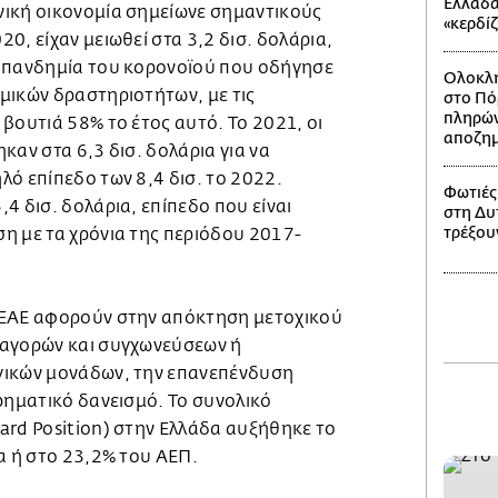
Ελλάδα
ική οικονομία σημείωνε σημαντικούς
«κερδί
0, είχαν μειωθεί στα 3,2 δισ. δολάρια,
 πανδημία του κορονοϊού που οδήγησε
Ολοκλη
μικών δραστηριοτήτων, με τις
στο Πό
πληρών
βουτιά 58% το έτος αυτό. Το 2021, οι
αποζημ
καν στα 6,3 δισ. δολάρια για να
ό επίπεδο των 8,4 δισ. το 2022.
Φωτιές
4 δισ. δολάρια, επίπεδο που είναι
στη Δυτ
τρέξου
η με τα χρόνια της περιόδου 2017-
 ΞΑΕ αφορούν στην απόκτηση μετοχικού
ξαγορών και συγχωνεύσεων ή
γικών μονάδων, την επανεπένδυση
ρηματικό δανεισμό. Το συνολικό
ard Position) στην Ελλάδα αυξήθηκε το
α ή στο 23,2% του ΑΕΠ.