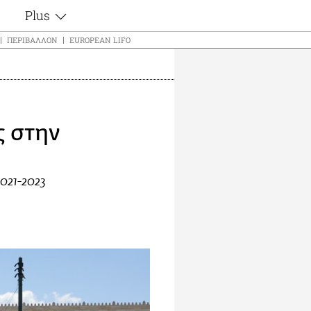
Plus
ς
Θέματα
ΠΕΡΙΒΆΛΛΟΝ
EUROPEAN LIFO
Συνεντεύξεις
ς
Videos
τα
Αφιερώματα
t
Ζώδια
ς στην
Εξομολογήσεις
Blogs
μη
Οι Αθηναίοι
ς
2021-2023
Απώλειες
Lgbtqi+
Επιλογές