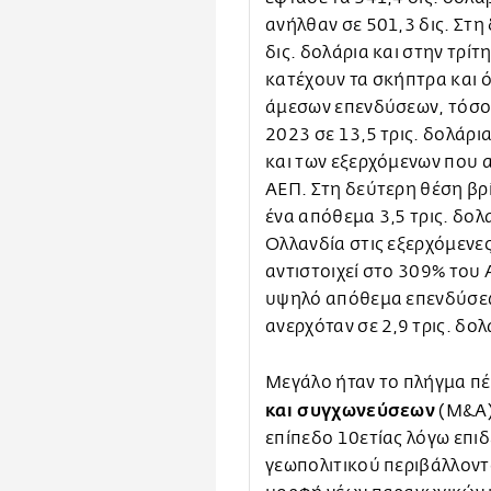
ανήλθαν σε 501,3 δις. Στη
δις. δολάρια και στην τρίτ
κατέχουν τα σκήπτρα και 
άμεσων επενδύσεων, τόσο 
2023 σε 13,5 τρις. δολάρι
και των εξερχόμενων που α
ΑΕΠ. Στη δεύτερη θέση βρί
ένα απόθεμα 3,5 τρις. δολ
Ολλανδία στις εξερχόμενες
αντιστοιχεί στο 309% του Α
υψηλό απόθεμα επενδύσεων
ανερχόταν σε 2,9 τρις. δο
Μεγάλο ήταν το πλήγμα πέ
και συγχωνεύσεων
(M&A)
επίπεδο 10ετίας λόγω επιδ
γεωπολιτικού περιβάλλοντο