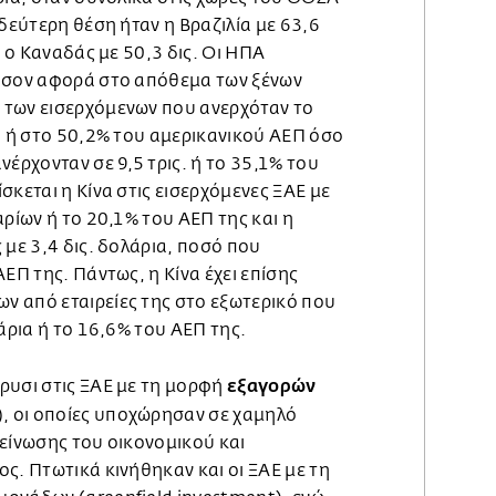
 δεύτερη θέση ήταν η Βραζιλία με 63,6
η ο Καναδάς με 50,3 δις. Οι ΗΠΑ
όσον αφορά στο απόθεμα των ξένων
των εισερχόμενων που ανερχόταν το
α ή στο 50,2% του αμερικανικού ΑΕΠ όσο
νέρχονταν σε 9,5 τρις. ή το 35,1% του
σκεται η Κίνα στις εισερχόμενες ΞΑΕ με
αρίων ή το 20,1% του ΑΕΠ της και η
 με 3,4 δις. δολάρια, ποσό που
ΕΠ της. Πάντως, η Κίνα έχει επίσης
 από εταιρείες της στο εξωτερικό που
λάρια ή το 16,6% του ΑΕΠ της.
εξαγορών
ρυσι στις ΞΑΕ με τη μορφή
, οι οποίες υποχώρησαν σε χαμηλό
είνωσης του οικονομικού και
ς. Πτωτικά κινήθηκαν και οι ΞΑΕ με τη