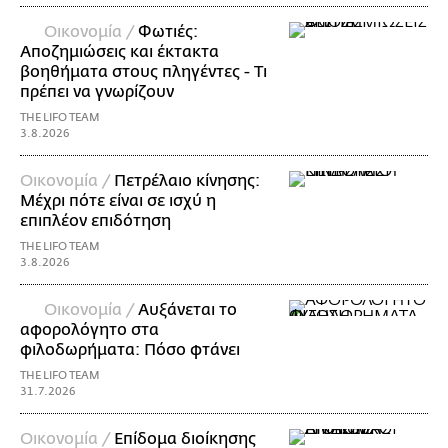
Οικονομία /
Φωτιές:
Αποζημιώσεις και έκτακτα
βοηθήματα στους πληγέντες - Τι
πρέπει να γνωρίζουν
THE LIFO TEAM
3.8.2026
Οικονομία /
Πετρέλαιο κίνησης:
Μέχρι πότε είναι σε ισχύ η
επιπλέον επιδότηση
THE LIFO TEAM
3.8.2026
Οικονομία /
Αυξάνεται το
αφορολόγητο στα
φιλοδωρήματα: Πόσο φτάνει
THE LIFO TEAM
31.7.2026
Οικονομία /
Επίδομα διοίκησης