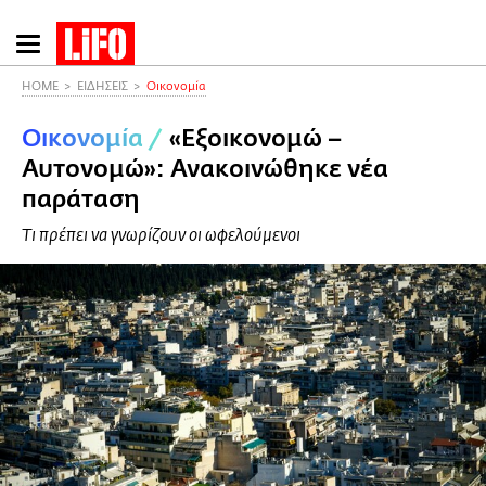
Παράκαμψη
προς
το
HOME
ΕΙΔΗΣΕΙΣ
Οικονομία
κυρίως
Οικονομία
/
«Εξοικονομώ –
περιεχόμενο
Αυτονομώ»: Ανακοινώθηκε νέα
παράταση
Τι πρέπει να γνωρίζουν οι ωφελούμενοι