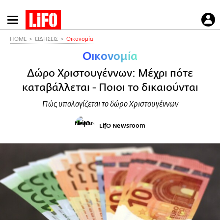
Παράκαμψη
προς
το
HOME
ΕΙΔΗΣΕΙΣ
Οικονομία
κυρίως
Οικονομία
περιεχόμενο
Δώρο Χριστουγέννων: Μέχρι πότε
καταβάλλεται - Ποιοι το δικαιούνται
Πώς υπολογίζεται το δώρο Χριστουγέννων
LifO Newsroom