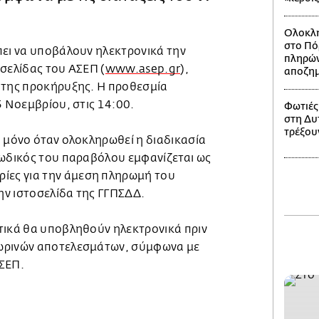
Ολοκλη
στο Πό
πει να υποβάλουν ηλεκτρονικά την
πληρών
σελίδας του ΑΣΕΠ (
www.asep.gr
),
αποζημ
 της προκήρυξης. Η προθεσμία
5 Νοεμβρίου, στις 14:00.
Φωτιές
στη Δυτ
τρέξου
η μόνο όταν ολοκληρωθεί η διαδικασία
κωδικός του παραβόλου εμφανίζεται ως
ες για την άμεση πληρωμή του
ν ιστοσελίδα της ΓΓΠΣΔΔ.
τικά θα υποβληθούν ηλεκτρονικά πριν
ωρινών αποτελεσμάτων, σύμφωνα με
ΣΕΠ.