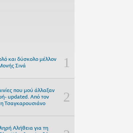
ολό και δύσκολο μέλλον
Μονής Σινά
αινίες που μού άλλαξαν
ωή- updated. Aπό τον
η Τσαγκαρουσιάνο
ληρή Αλήθεια για τη