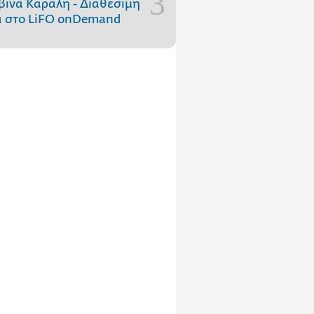
ίνα Κάραλη - Διαθέσιμη
 στo LiFO onDemand