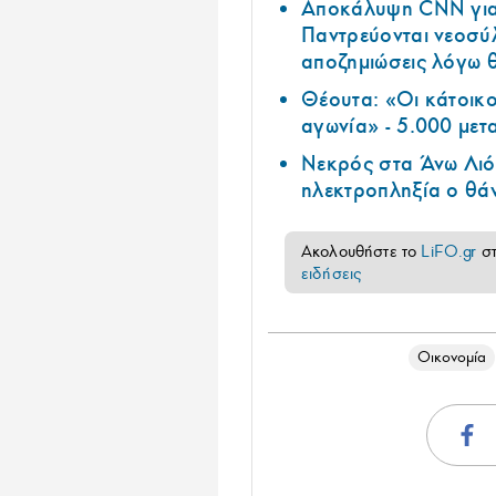
Αποκάλυψη CNN για 
Παντρεύονται νεοσύλ
αποζημιώσεις λόγω 
Θέουτα: «Οι κάτοικοι
αγωνία» - 5.000 μετ
Νεκρός στα Άνω Λιόσ
ηλεκτροπληξία ο θά
Ακολουθήστε το
LiFO.gr
σ
ειδήσεις
Οικονομία