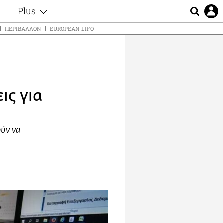
Plus
ς
Θέματα
ΠΕΡΙΒΆΛΛΟΝ
EUROPEAN LIFO
Συνεντεύξεις
ς
Videos
τα
Αφιερώματα
t
Ζώδια
ις για
Εξομολογήσεις
Blogs
μη
Οι Αθηναίοι
ς
ούν να
Απώλειες
Lgbtqi+
Επιλογές