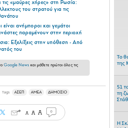
τις «μαύρες χήρες» στη Ρωσία:
λεκτους του στρατού για τις
θανάτου
 είναι ανήμποροι και γεμάτοι
ανάστες παραμένουν στην περιοχή
ια: Εξελίξεις στην υπόθεση - Από
νατός του
Το θ
της 
το
Google News
και μάθετε πρώτοι όλες τις
51 τ
ΑΣΕΠ
ΑΜΕΑ
ΔΗΜΟΣΙΟ
Tags
τη ζ
Στάθ
0
Η Σκ