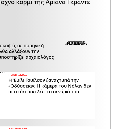
ισχνό κορμί της Αριάνα Γκράντε
ασκαφές σε πυρηνική
«θα αλλάξουν την
υποστηρίζει αρχαιολόγος
ΠΟΛΙΤΙΣΜΟΣ
Η Έμιλι Γουίλσον ξαναχτυπά την
«Οδύσσεια»: Η κάμερα του Νόλαν δεν
πιστεύει όσα λέει το σενάριό του