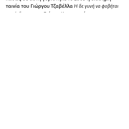
ταινία του Γιώργου Τζαβέλλα
Η δε γυνή να φοβήται
με τον Γιώργο Κωνσταντίνου και τη
τον άνδρα
1
Μάρω Κοντού.
Το σπίτι χρονολογείται στο 1800 και ως πρώτος
ένοικος του αρχοντικού αναφέρεται ο τελευταίος
Τούρκος δικαστής, ενώ στέγαζε και την τουρκική
στρατιωτική διοίκηση.
Πρόκειται για ένα τριώροφο 266 τετραγωνικών
μέτρων που διαθέτει υπόγειο και δύο ορόφους σε
ένα οικόπεδο συνολικής έκτασης 411,37 τ.μ. και
ανήκει στα προνεοκλασικά οικήματα της Αθήνας
με κεραμοσκεπή, όπου η κοινόχρηστη αυλή
έπαιζε καθοριστικό ρόλο, με δωμάτια-
διαμερίσματα, πολλά παράθυρα και εξωτερική
χτιστή σκάλα.