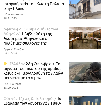
ιστορική οικία του Κωστή Παλαμά
στην Πλάκα
LifO Newsroom
28.8.2023
Αφιέρωμα: Οι βιβλιοθήκες των
Αθηνών
Η Βιβλιοθήκη της
Ακαδημίας Αθηνών και οι
πολύτιμες συλλογές της
Αργυρώ Μποζώνη
13.8.2023
Ελλάδα
28η Οκτωβρίου: Το
μήνυμα του πιλότου της ομάδας
«Ζευς»: «Η μεγαλοσύνη των λαών
μετριέται με το αίμα»
The LiFO team
28.10.2021
Οδηγός Τέχνες & Πολιτισμός
Τα
Εξάρχεια των λογοτεχνών 1880-