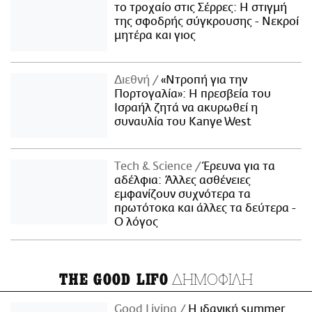
το τροχαίο στις Σέρρες: Η στιγμή
της σφοδρής σύγκρουσης - Νεκροί
μητέρα και γιος
Διεθνή
«Ντροπή για την
Πορτογαλία»: Η πρεσβεία του
Ισραήλ ζητά να ακυρωθεί η
συναυλία του Kanye West
Τech & Science
Έρευνα για τα
αδέλφια: Άλλες ασθένειες
εμφανίζουν συχνότερα τα
πρωτότοκα και άλλες τα δεύτερα -
Ο λόγος
ΔΗΜΟΦΙΛΗ
THE GOOD LIFO
Good Living
Η ιδανική summer