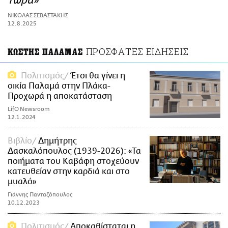
τώρα»
ΑΜΠΑ
ΝΙΚΟΛΑΣ ΣΕΒΑΣΤΑΚΗΣ
PRINT
12.8.2025
ΠΡΟΣΦΑΤΕΣ ΕΙΔΗΣΕΙΣ
ΚΩΣΤΗΣ ΠΑΛΑΜΑΣ
Πολιτισμός
Έτσι θα γίνει η
οικία Παλαμά στην Πλάκα-
Προχωρά η αποκατάσταση
LifO Newsroom
12.1.2024
Βιβλίο
Δημήτρης
Δασκαλόπουλος (1939-2026): «Τα
ποιήματα του Καβάφη στοχεύουν
κατευθείαν στην καρδιά και στο
μυαλό»
Γιάννης Πανταζόπουλος
10.12.2023
Πολιτισμός
Αποκαθίσταται η