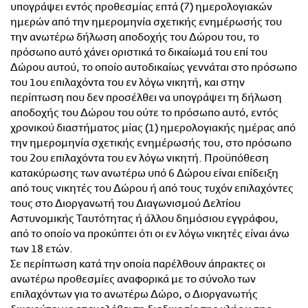
υπογράψει εντός προθεσμίας επτά (7) ημερολογιακών
ημερών από την ημερομηνία σχετικής ενημέρωσής του
την ανωτέρω δήλωση αποδοχής του Δώρου του, το
πρόσωπο αυτό χάνει οριστικά το δικαίωμά του επί του
Δώρου αυτού, το οποίο αυτοδικαίως γεννάται στο πρόσωπο
του 1ου επιλαχόντα του εν λόγω νικητή, και στην
περίπτωση που δεν προσέλθει να υπογράψει τη δήλωση
αποδοχής του Δώρου του ούτε το πρόσωπο αυτό, εντός
χρονικού διαστήματος μίας (1) ημερολογιακής ημέρας από
την ημερομηνία σχετικής ενημέρωσής του, στο πρόσωπο
του 2ου επιλαχόντα του εν λόγω νικητή. Προϋπόθεση
κατακύρωσης των ανωτέρω υπό 6 Δώρου είναι επίδειξη
από τους νικητές του Δώρου ή από τους τυχόν επιλαχόντες
τους στο Διοργανωτή του Διαγωνισμού Δελτίου
Αστυνομικής Ταυτότητας ή άλλου δημόσιου εγγράφου,
από το οποίο να προκύπτει ότι οι εν λόγω νικητές είναι άνω
των 18 ετών.
Σε περίπτωση κατά την οποία παρέλθουν άπρακτες οι
ανωτέρω προθεσμίες αναφορικά με το σύνολο των
επιλαχόντων για το ανωτέρω Δώρο, ο Διοργανωτής