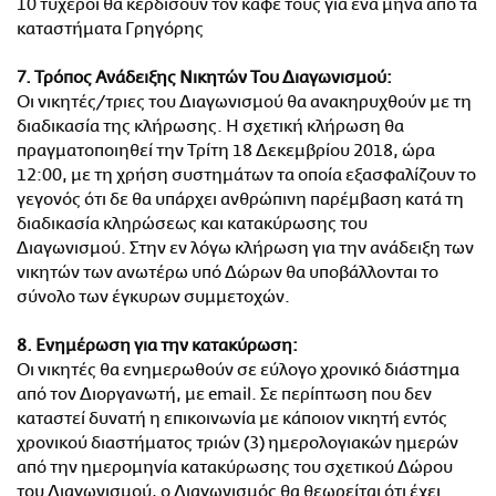
10 τυχεροί θα κερδίσουν τον καφέ τους για ένα μήνα από τα
καταστήματα Γρηγόρης
7. Τρόπος Ανάδειξης Νικητών Του Διαγωνισμού:
Οι νικητές/τριες του Διαγωνισμού θα ανακηρυχθούν με τη
διαδικασία της κλήρωσης. Η σχετική κλήρωση θα
πραγματοποιηθεί την Τρίτη 18 Δεκεμβρίου 2018, ώρα
12:00, με τη χρήση συστημάτων τα οποία εξασφαλίζουν το
γεγονός ότι δε θα υπάρχει ανθρώπινη παρέμβαση κατά τη
διαδικασία κληρώσεως και κατακύρωσης του
Διαγωνισμού. Στην εν λόγω κλήρωση για την ανάδειξη των
νικητών των ανωτέρω υπό Δώρων θα υποβάλλονται το
σύνολο των έγκυρων συμμετοχών.
8. Ενημέρωση για την κατακύρωση:
Οι νικητές θα ενημερωθούν σε εύλογο χρονικό διάστημα
από τον Διοργανωτή, με email. Σε περίπτωση που δεν
καταστεί δυνατή η επικοινωνία με κάποιον νικητή εντός
χρονικού διαστήματος τριών (3) ημερολογιακών ημερών
από την ημερομηνία κατακύρωσης του σχετικού Δώρου
του Διαγωνισμού, ο Διαγωνισμός θα θεωρείται ότι έχει