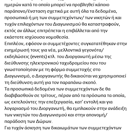
ημερών κατά το οποίο μπορεί να προβληθεί κάποιο
παράπονο/ένσταση σχετικά με αυτή όλα τα δεδομένα,
προσωπικά ή μη των συμμετεχόντων/ των νικητών ή και
τυχόν επιλαχόντων του Διαγωνισμού θα καταστραφούν,
εκτός αν άλλως επιτρέπεται η επιβάλλεται από την
εκάστοτε ισχύουσα νομοθεσία.
Επιπλέον, εφόσον οι συμμετέχοντες συγκατατέθηκαν στην
ενημέρωσή τους για νέα, μελλοντικά γεγονότα/
εκδηλώσεις (events) κτλ. του Διοργανωτή μέσω της
διεύθυνσης ηλεκτρονικού ταχυδρομείου που του
γνωστοποίησαν με τη φόρμα συμμετοχής στο
Διαγωνισμό, ο Διοργανωτής θα δικαιούται να χρησιμοποιεί
τη διεύθυνση αυτή για τον παραπάνω σκοπό.
Τα προσωπικά δεδομένα των συμμετεχόντων δε θα
διαβιβασθούν σε τρίτους, πέραν από τα πρόσωπα τα οποία,
ως εκτελούντες την επεξεργασία, κατ' εντολή και για
λογαριασμό του Διοργανωτή, θα εμπλακούν στην ανάδειξη
των νικητών του Διαγωνισμού και στην απονομή/
παράδοση των Δώρων.
Για τυχόν άσκηση των δικαιωμάτων των συμμετεχόντων