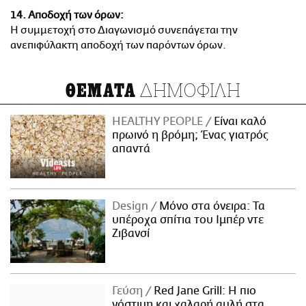
14. Αποδοχή των όρων:
Η συμμετοχή στο Διαγωνισμό συνεπάγεται την
ανεπιφύλακτη αποδοχή των παρόντων όρων.
ΔΗΜΟΦΙΛΗ
ΘΕΜΑΤΑ
HEALTHY PEOPLE
Είναι καλό
πρωινό η βρόμη; Ένας γιατρός
απαντά
Design
Μόνο στα όνειρα: Τα
υπέροχα σπίτια του Ιμπέρ ντε
Ζιβανσί
Γεύση
Red Jane Grill: Η πιο
νόστιμη και χαλαρή αυλή στα