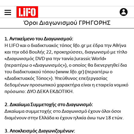
Παράκαμψη
προς
το
ΕΙΔΗΣΕΙΣ
Όροι Διαγωνισμού ΓΡΗΓΟΡΗΣ
κυρίως
περιεχόμενο
CULTURE
1. Αντικείμενο του Διαγωνισμού:
ΑΠΟΨΕΙΣ
Η LIFO και ο διαδικτυακός τόπος lifo.gr με έδρα την Αθήνα
ΤΡΟΠΟΣ ΖΩΗΣ
και την οδό Βουλής 22, προκηρύσσει, διαγωνισμό με τίτλο
PODCASTS
«Διαγωνισμός DVD για την ταινία Jurassic World»
(περαιτέρω ο «Διαγωνισμός»), ο οποίος θα διενεργηθεί δια
Plus
του διαδικτυακού τόπου (www.lifo.gr) (περαιτέρω ο
«Διαδικτυακός Τόπος»). Υπεύθυνος επεξεργασίας
δεδομένων προσωπικού χαρακτήρα είναι η εταιρεία νομικό
LIFO SHOP
πρόσωπο: ΔΥΟ ΔΕΚΑ ΕΚΔΟΤΙΚΗ.
NEWSLETTER
2. Δικαίωμα Συμμετοχής στο Διαγωνισμό:
ΜΙΚΡΟΠΡΑΓΜΑΤΑ
Δικαίωμα συμμετοχής στο Διαγωνισμό έχουν όλοι όσοι
THE GOOD LIFO
διαμένουν στην Ελλάδα κι έχουν ηλικία άνω των 18 ετών.
LIFOLAND
3. Αποκλεισμός Διαγωνιζομένων:
CITY GUIDE