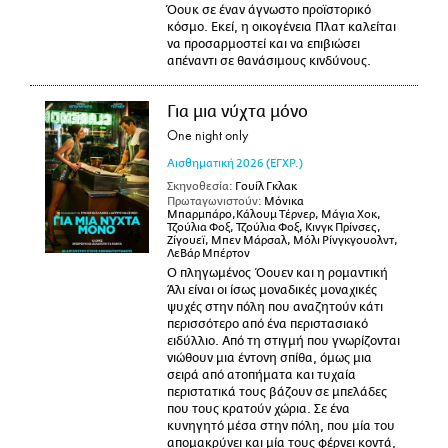
Όουκ σε έναν άγνωστο προϊστορικό
κόσμο. Εκεί, η οικογένεια Πλατ καλείται
να προσαρμοστεί και να επιβιώσει
απέναντι σε θανάσιμους κινδύνους.
Για μια νύχτα μόνο
One night only
Αισθηματική
2026
(ΕΓΧΡ.)
Σκηνοθεσία:
Γουίλ Γκλακ
Πρωταγωνιστούν:
Μόνικα
Μπαρμπάρο,Κάλουμ Τέρνερ, Μάγια Χοκ,
Τζούλια Φοξ, Τζούλια Φοξ, Κινγκ Πρίνσες,
Ζίγουεϊ, Μπεν Μάρσαλ, Μόλι Ρίνγκγουολντ,
ΛεΒάρ Μπέρτον
Ο πληγωμένος Όουεν και η ρομαντική
Άλι είναι οι ίσως μοναδικές μοναχικές
ψυχές στην πόλη που αναζητούν κάτι
περισσότερο από ένα περιστασιακό
ειδύλλιο. Από τη στιγμή που γνωρίζονται
νιώθουν μια έντονη σπίθα, όμως μια
σειρά από ατοπήματα και τυχαία
περιστατικά τους βάζουν σε μπελάδες
που τους κρατούν χώρια. Σε ένα
κυνηγητό μέσα στην πόλη, που μία του
απομακρύνει και μία τους φέρνει κοντά,