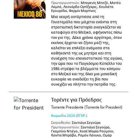
Πρωταγωνιστούν:
Μπερενίς Μπεζό, Ματέο
Λαμπέ, Λεονάρδο Ορτίζγκρις, Χουλιέτα
Εγουρόλα, Φερμίν Μαρτίνες
Μια νεαρή αντάρτισσα από τη
Γουατεμάλα που μάχεται ενάντια στη
στρατιωτική δικτατορία αναγκάζεται να
καταφύγει στο Μεξικό, αφήνοντας πίσω
τον γιο της. Δέκα χρόνια αργότερα, όταν
εκείνος έρχεται να ζήσει μαζί της,
καλείται να επιλέξει ανάμεσα στα
καθήκοντά της ως μητέρα και στη
συνέχιση του επαναστατικού της αγώνα,
την ώρα που το Παγκόσμιο Κύπελλο του
1986 στρέφει τα βλέμματα του κόσμου
στο Μεξικό και της δίνει μια μοναδική
ευκαιρία να αναδείξει τη βία που
συνεχίζει να πλήττει την πατρίδα της.
Τορέντε για Πρόεδρος
Torrente Presidente (Torrente for President)
Κωμωδία
2026
(ΕΓΧΡ.)
Σκηνοθεσία:
Σαντιάγο Σεγούρα
Πρωταγωνιστούν:
Σαντιάγο Σεγούρα,
Γκαμπίνο Ντιέγο, Χοσέ Μαρία Ρούμπιο,
Κανίτα Μπράβα, Ραμόν Λάνγκα, Ομάρ