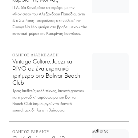
Η Λυδία Κονιόρδου επιστρέφει με την
«Φόνισσα» του Αλέξανδρου Παπαδιαμάντη
& ο Σωτήρης Τσαφούλιας σκηνοθετεί την
Ευαγγελία Μουμούρη στο βραβευμένο «Μια
κανονική μέρα» της Κατερίνας Γιαννάκου.
ΟΔΗΓΟΣ ΔΙΑΣΚΕΔΑΣΗ
Vintage Culture, Joezi και
RIVO σε ένα εκρηκτικό
τριήμερο στο Bolivar Beach
Club
Τρεις διεθνείς καλλιτέχνες, δυνατά grooves
και η μοναδική ατμόσφαιρα του Bolivar
Beach Club δημιουργούν το ιδανικό
soundtrack δίπλα στη θάλασσα.
ΟΔΗΓΟΣ ΒΙΒΛΙΟΥ