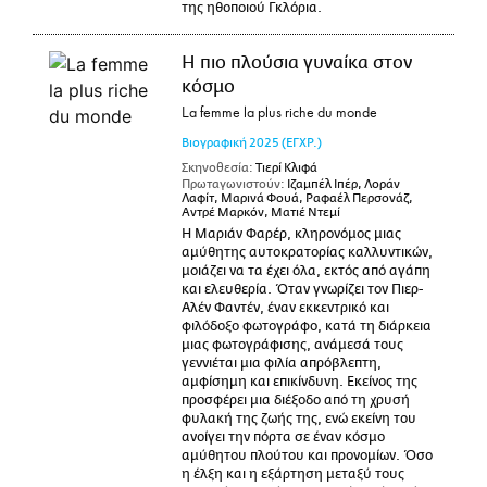
της ηθοποιού Γκλόρια.
Η πιο πλούσια γυναίκα στον
κόσμο
La femme la plus riche du monde
Βιογραφική
2025
(ΕΓΧΡ.)
Σκηνοθεσία:
Τιερί Κλιφά
Πρωταγωνιστούν:
Ιζαμπέλ Ιπέρ, Λοράν
Λαφίτ, Μαρινά Φουά, Ραφαέλ Περσονάζ,
Αντρέ Μαρκόν, Ματιέ Ντεμί
Η Μαριάν Φαρέρ, κληρονόμος μιας
αμύθητης αυτοκρατορίας καλλυντικών,
μοιάζει να τα έχει όλα, εκτός από αγάπη
και ελευθερία. Όταν γνωρίζει τον Πιερ-
Αλέν Φαντέν, έναν εκκεντρικό και
φιλόδοξο φωτογράφο, κατά τη διάρκεια
μιας φωτογράφισης, ανάμεσά τους
γεννιέται μια φιλία απρόβλεπτη,
αμφίσημη και επικίνδυνη. Εκείνος της
προσφέρει μια διέξοδο από τη χρυσή
φυλακή της ζωής της, ενώ εκείνη του
ανοίγει την πόρτα σε έναν κόσμο
αμύθητου πλούτου και προνομίων. Όσο
η έλξη και η εξάρτηση μεταξύ τους