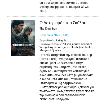
θα συνειδητοποιήσουν ότι αυτό που
αναζητούν βρίσκεται ακριβώς δίπλα
τους.
Ο Αστερισμός του Σκύλου
The Dog Stars
Περιπέτεια
2026
(ΕΓΧΡ.)
Σκηνοθεσία:
Ridley Scott
Πρωταγωνιστούν:
Allison Janney, Benedict
Wong, Guy Pearce, Jacob Elordi, Josh Brolin,
Margaret Qualley
Η ταινία αφηγείται την ιστορία του Hig
(Jacob Elordi), ενός νεαρού πιλότου ο
οποίος, μαζί με έναν ειδικό στην
επιβίωση, τον Bangley (Josh Brolin),
έχουν δημιουργήσει ένα λειτουργικό
αλλά απομονωμένο καταφύγιο σε έναν
σκληρό μετα-αποκαλυπτικό κόσμο.
Όταν όμως ο Hig λαμβάνει ένα
μυστηριώδες ραδιομήνυμα, ξεκινάει για
το άγνωστο, αναζητώντας την ελπίδα και
την ανθρωπιά που εξακολουθεί να
πιστεύει ότι υπάρχουν.