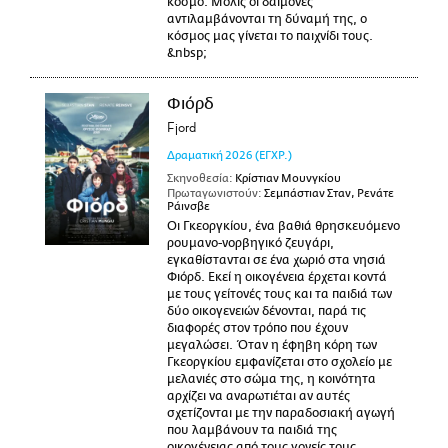
κόσμο. Μόλις οι δαίμονες
αντιλαμβάνονται τη δύναμή της, ο
κόσμος μας γίνεται το παιχνίδι τους.
&nbsp;
Φιόρδ
Fjord
Δραματική
2026
(ΕΓΧΡ.)
Σκηνοθεσία:
Κρίστιαν Μουνγκίου
Πρωταγωνιστούν:
Σεμπάστιαν Σταν, Ρενάτε
Ράινσβε
Οι Γκεοργκίου, ένα βαθιά θρησκευόμενο
ρουμανο-νορβηγικό ζευγάρι,
εγκαθίστανται σε ένα χωριό στα νησιά
Φιόρδ. Εκεί η οικογένεια έρχεται κοντά
με τους γείτονές τους και τα παιδιά των
δύο οικογενειών δένονται, παρά τις
διαφορές στον τρόπο που έχουν
μεγαλώσει. Όταν η έφηβη κόρη των
Γκεοργκίου εμφανίζεται στο σχολείο με
μελανιές στο σώμα της, η κοινότητα
αρχίζει να αναρωτιέται αν αυτές
σχετίζονται με την παραδοσιακή αγωγή
που λαμβάνουν τα παιδιά της
οικογένειας από τους γονείς τους.