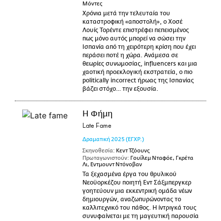
Μόντες
Χρόνια μετά την τελευταία του
καταστροφική «αποστολή», ο Χοσέ
Λουίς Τορέντε επιστρέφει πεπεισμένος
πως μόνο αυτός μπορεί να σώσει την
Ισπανία από τη χειρότερη κρίση που έχει
περάσει ποτέ η χώρα. Ανάμεσα σε
θεωρίες συνωμοσίας, influencers και μια
χαοτική προεκλογική εκστρατεία, ο πιο
politically incorrect ήρωας της Ισπανίας
βάζει στόχο… την εξουσία.
Η Φήμη
Late Fame
Δραματική
2025
(ΕΓΧΡ.)
Σκηνοθεσία:
Κεντ Τζόουνς
Πρωταγωνιστούν:
Γουίλεμ Νταφόε, Γκρέτα
Λι, Εντμουντ Ντόνοβαν
Τα ξεχασμένα έργα του θρυλικού
Νεοϋορκέζου ποιητή Εντ Σάξμπεργκερ
γοητεύουν μια εκκεντρική ομάδα νέων
δημιουργών, αναζωπυρώνοντας το
καλλιτεχνικό του πάθος. Η ίντριγκά τους
συνυφαίνεται με τη μαγευτική παρουσία