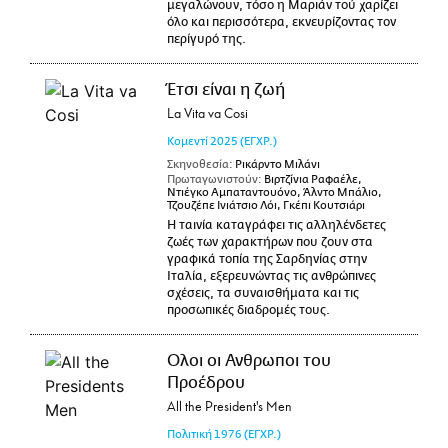
μεγαλώνουν, τόσο η Μαριάν τού χαρίζει
όλο και περισσότερα, εκνευρίζοντας τον
περίγυρό της.
Έτσι είναι η ζωή
La Vita va Cosi
Κομεντί
2025
(ΕΓΧΡ.)
Σκηνοθεσία:
Ρικάρντο Μιλάνι
Πρωταγωνιστούν:
Βιρτζίνια Ραφαέλε,
Ντιέγκο Αμπαταντουόνο, Άλντο Μπάλιο,
Τζουζέπε Ινιάτσιο Λόι, Γκέπι Κουτσιάρι
Η ταινία καταγράφει τις αλληλένδετες
ζωές των χαρακτήρων που ζουν στα
γραφικά τοπία της Σαρδηνίας στην
Ιταλία, εξερευνώντας τις ανθρώπινες
σχέσεις, τα συναισθήματα και τις
προσωπικές διαδρομές τους.
Ολοι οι Ανθρωποι του
Προέδρου
All the President's Men
Πολιτική
1976
(ΕΓΧΡ.)