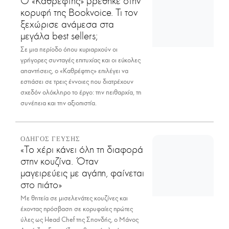
Ο «Καθρέφτης» βρέθηκε στην
κορυφή της Bookvoice. Τι τον
ξεχώρισε ανάμεσα στα
μεγάλα best sellers;
Σε μια περίοδο όπου κυριαρχούν οι
γρήγορες συνταγές επιτυχίας και οι εύκολες
απαντήσεις, ο «Καθρέφτης» επιλέγει να
εστιάσει σε τρεις έννοιες που διατρέχουν
σχεδόν ολόκληρο το έργο: την πειθαρχία, τη
συνέπεια και την αξιοπιστία.
ΟΔΗΓΟΣ ΓΕΥΣΗΣ
«Το χέρι κάνει όλη τη διαφορά
στην κουζίνα. Όταν
μαγειρεύεις με αγάπη, φαίνεται
στο πιάτο»
Με θητεία σε μισελενάτες κουζίνες και
έχοντας πρόσβαση σε κορυφαίες πρώτες
ύλες ως Head Chef της Σπονδής, ο Μάνος