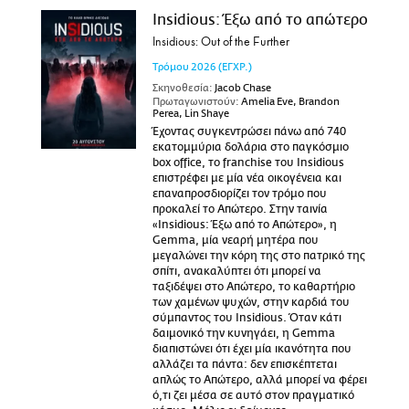
Insidious: Έξω από το απώτερο
Insidious: Out of the Further
Τρόμου
2026
(ΕΓΧΡ.)
Σκηνοθεσία:
Jacob Chase
Πρωταγωνιστούν:
Amelia Eve, Brandon
Perea, Lin Shaye
Έχοντας συγκεντρώσει πάνω από 740
εκατομμύρια δολάρια στο παγκόσμιο
box office, το franchise του Insidious
επιστρέφει με μία νέα οικογένεια και
επαναπροσδιορίζει τον τρόμο που
προκαλεί το Απώτερο. Στην ταινία
«Insidious: Έξω από το Απώτερο», η
Gemma, μία νεαρή μητέρα που
μεγαλώνει την κόρη της στο πατρικό της
σπίτι, ανακαλύπτει ότι μπορεί να
ταξιδέψει στο Απώτερο, το καθαρτήριο
των χαμένων ψυχών, στην καρδιά του
σύμπαντος του Insidious. Όταν κάτι
δαιμονικό την κυνηγάει, η Gemma
διαπιστώνει ότι έχει μία ικανότητα που
αλλάζει τα πάντα: δεν επισκέπτεται
απλώς το Απώτερο, αλλά μπορεί να φέρει
ό,τι ζει μέσα σε αυτό στον πραγματικό