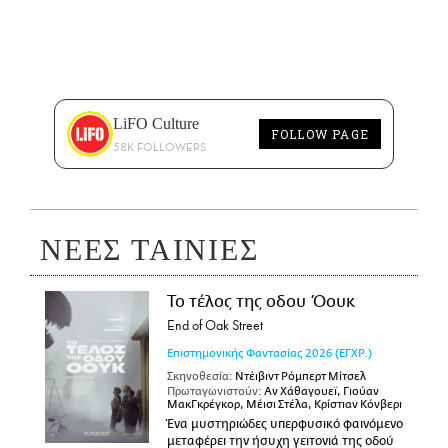
LiFO Culture
FOLLOW PAGE
58K FOLLOWERS
ΝΕΕΣ ΤΑΙΝΙΕΣ
Το τέλος της οδου Όουκ
End of Oak Street
Επιστημονικής Φαντασίας
2026
(ΕΓΧΡ.)
Σκηνοθεσία:
Ντέιβιντ Ρόμπερτ Μίτσελ
Πρωταγωνιστούν:
Αν Χάθαγουεϊ, Γιούαν
ΜακΓκρέγκορ, Μέισι Στέλα, Κρίστιαν Κόνβερι
Ένα μυστηριώδες υπερφυσικό φαινόμενο
μεταφέρει την ήσυχη γειτονιά της οδού