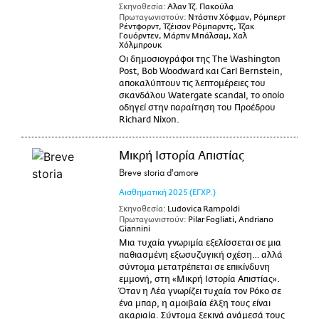
Σκηνοθεσία:
Αλαν Τζ. Πακούλα
Πρωταγωνιστούν:
Ντάστιν Χόφμαν, Ρόμπερτ
Ρέντφορντ, Τζέισον Ρόμπαρντς, Τζακ
Γουόρντεν, Μάρτιν Μπάλσαμ, Χαλ
Χόλμπρουκ
Οι δημοσιογράφοι της The Washington
Post, Bob Woodward και Carl Bernstein,
αποκαλύπτουν τις λεπτομέρειες του
σκανδάλου Watergate scandal, το οποίο
οδηγεί στην παραίτηση του Προέδρου
Richard Nixon.
Μικρή Ιστορία Απιστίας
Breve storia d'amore
Αισθηματική
2025
(ΕΓΧΡ.)
Σκηνοθεσία:
Ludovica Rampoldi
Πρωταγωνιστούν:
Pilar Fogliati, Andriano
Giannini
Μια τυχαία γνωριμία εξελίσσεται σε μια
παθιασμένη εξωσυζυγική σχέση… αλλά
σύντομα μετατρέπεται σε επικίνδυνη
εμμονή, στη «Μικρή Ιστορία Απιστίας».
Όταν η Λέα γνωρίζει τυχαία τον Ρόκο σε
ένα μπαρ, η αμοιβαία έλξη τους είναι
ακαριαία. Σύντομα ξεκινά ανάμεσά τους