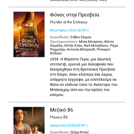
Φόνος στην Πρεσβεία
Murder at the Embassy
Μυστηρίου
2026
(ΕΓΧΡ.)
Σκηνοθεσία:
Στίβεν Σάιμεκ
Πρωταγωνιστούν:
Μίσα Μπάρτον, Μίντο
Χαμάδα, Κότζο Ατάα, Νελ Μπάρλοου, Ράχα
Ραχμπάρι, Αντονία Μπέρναθ, Ρίτσαρντ
Ντίλαϊν
1934. Η Μιράντα Γκριν, μια ιδιωτική
ντετέκτιβ, ερευνά μια δολοφονία που
διαπράχθηκε στη Βρετανική Πρεσβεία
στο Κάιρο, όπου κλάπηκε ένα άκρως
απόρρητο έγγραφο, με αποτέλεσμα να
θέσει σε κίνδυνο τόσο τα Ανάκτορα του
Μπάκιγχαμ όσο και την ειρήνη του
κόσμου.
Μεξικό 86
Mexico 86
Δραματική
2026
(ΕΓΧΡ.)
Σκηνοθεσία:
Σέζαρ Ντίαζ