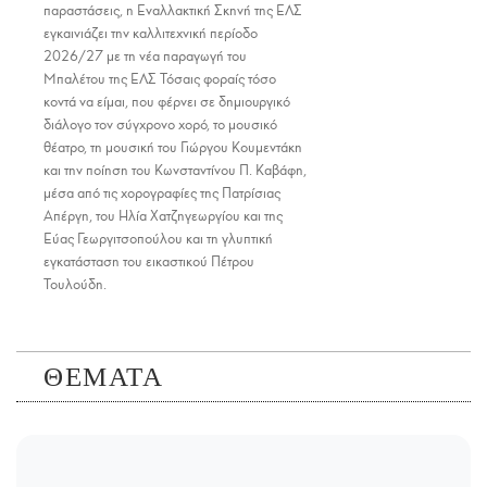
παραστάσεις, η Εναλλακτική Σκηνή της ΕΛΣ
εγκαινιάζει την καλλιτεχνική περίοδο
2026/27 με τη νέα παραγωγή του
Μπαλέτου της ΕΛΣ Τόσαις φοραίς τόσο
κοντά να είμαι, που φέρνει σε δημιουργικό
διάλογο τον σύγχρονο χορό, το μουσικό
θέατρο, τη μουσική του Γιώργου Κουμεντάκη
και την ποίηση του Κωνσταντίνου Π. Καβάφη,
μέσα από τις χορογραφίες της Πατρίσιας
Απέργη, του Ηλία Χατζηγεωργίου και της
Εύας Γεωργιτσοπούλου και τη γλυπτική
εγκατάσταση του εικαστικού Πέτρου
Τουλούδη.
ΘΕΜΑΤΑ