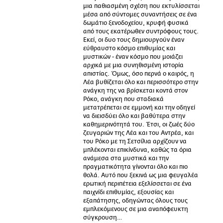
μια παθιασμένη σχέση που εκτυλίσσεται
μέσα από σύντομες συναντήσεις σε ένα
δωμάτιο ξενοδοχείου, κρυφή φυσικά
από τους εκατέρωθεν συντρόφους τους.
Εκεί, οι δυο τους δημιουργούν έναν
εύθραυστο κόσμο επιθυμίας και
μυστικών - έναν κόσμο που μοιάζει
αρχικά με μια συνηθισμένη ιστορία
απιστίας. Όμως, όσο περνά ο καιρός, η
Λέα βυθίζεται όλο και περισσότερο στην
ανάγκη της να βρίσκεται κοντά στον
Ρόκο, ανάγκη που σταδιακά
μετατρέπεται σε εμμονή και την οδηγεί
να διεισδύει όλο και βαθύτερα στην
καθημερινότητά του. Έτσι, οι ζωές δύο
ζευγαριών της Λέα και του Αντρέα, και
του Ρόκο με τη Σετσίλια αρχίζουν να
μπλέκονται επικίνδυνα, καθώς τα όρια
ανάμεσα στα μυστικά και την
πραγματικότητα γίνονται όλο και πιο
θολά. Αυτό που ξεκινά ως μια φευγαλέα
ερωτική περιπέτεια εξελίσσεται σε ένα
παιχνίδι επιθυμίας, εξουσίας και
εξαπάτησης, οδηγώντας όλους τους
εμπλεκόμενους σε μια αναπόφευκτη
σύγκρουση…