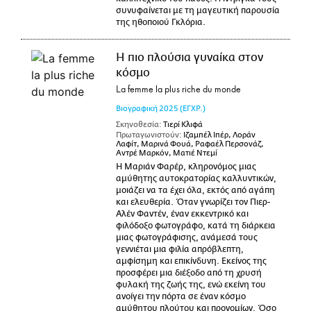
συνυφαίνεται με τη μαγευτική παρουσία
της ηθοποιού Γκλόρια.
Η πιο πλούσια γυναίκα στον
κόσμο
La femme la plus riche du monde
Βιογραφική
2025
(ΕΓΧΡ.)
Σκηνοθεσία:
Τιερί Κλιφά
Πρωταγωνιστούν:
Ιζαμπέλ Ιπέρ, Λοράν
Λαφίτ, Μαρινά Φουά, Ραφαέλ Περσονάζ,
Αντρέ Μαρκόν, Ματιέ Ντεμί
Η Μαριάν Φαρέρ, κληρονόμος μιας
αμύθητης αυτοκρατορίας καλλυντικών,
μοιάζει να τα έχει όλα, εκτός από αγάπη
και ελευθερία. Όταν γνωρίζει τον Πιερ-
Αλέν Φαντέν, έναν εκκεντρικό και
φιλόδοξο φωτογράφο, κατά τη διάρκεια
μιας φωτογράφισης, ανάμεσά τους
γεννιέται μια φιλία απρόβλεπτη,
αμφίσημη και επικίνδυνη. Εκείνος της
προσφέρει μια διέξοδο από τη χρυσή
φυλακή της ζωής της, ενώ εκείνη του
ανοίγει την πόρτα σε έναν κόσμο
αμύθητου πλούτου και προνομίων. Όσο