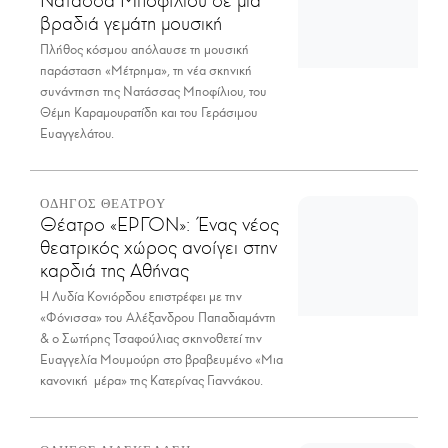
βραδιά γεμάτη μουσική
Πλήθος κόσμου απόλαυσε τη μουσική
παράσταση «Μέτρημα», τη νέα σκηνική
συνάντηση της Νατάσσας Μποφίλιου, του
Θέμη Καραμουρατίδη και του Γεράσιμου
Ευαγγελάτου.
ΟΔΗΓΟΣ ΘΕΑΤΡΟΥ
Θέατρο «ΕΡΓΟΝ»: Ένας νέος
θεατρικός χώρος ανοίγει στην
καρδιά της Αθήνας
Η Λυδία Κονιόρδου επιστρέφει με την
«Φόνισσα» του Αλέξανδρου Παπαδιαμάντη
& ο Σωτήρης Τσαφούλιας σκηνοθετεί την
Ευαγγελία Μουμούρη στο βραβευμένο «Μια
κανονική μέρα» της Κατερίνας Γιαννάκου.