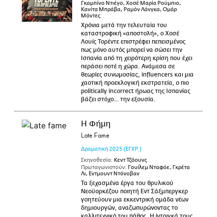
Γκαμπίνο Ντιέγο, Χοσέ Μαρία Ρούμπιο,
Κανίτα Μπράβα, Ραμόν Λάνγκα, Ομάρ
Μόντες
Χρόνια μετά την τελευταία του
καταστροφική «αποστολή», ο Χοσέ
Λουίς Τορέντε επιστρέφει πεπεισμένος
πως μόνο αυτός μπορεί να σώσει την
Ισπανία από τη χειρότερη κρίση που έχει
περάσει ποτέ η χώρα. Ανάμεσα σε
θεωρίες συνωμοσίας, influencers και μια
χαοτική προεκλογική εκστρατεία, ο πιο
politically incorrect ήρωας της Ισπανίας
βάζει στόχο… την εξουσία.
Η Φήμη
Late Fame
Δραματική
2025
(ΕΓΧΡ.)
Σκηνοθεσία:
Κεντ Τζόουνς
Πρωταγωνιστούν:
Γουίλεμ Νταφόε, Γκρέτα
Λι, Εντμουντ Ντόνοβαν
Τα ξεχασμένα έργα του θρυλικού
Νεοϋορκέζου ποιητή Εντ Σάξμπεργκερ
γοητεύουν μια εκκεντρική ομάδα νέων
δημιουργών, αναζωπυρώνοντας το
καλλιτεχνικό του πάθος. Η ίντριγκά τους