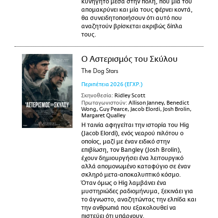
κυνηγητό μέσα στην πόλη, που μία του
απομακρύνει και μία τους φέρνει κοντά,
θα συνειδητοποιήσουν ότι αυτό που
αναζητούν βρίσκεται ακριβώς δίπλα
τους.
Ο Αστερισμός του Σκύλου
The Dog Stars
Περιπέτεια
2026
(ΕΓΧΡ.)
Σκηνοθεσία:
Ridley Scott
Πρωταγωνιστούν:
Allison Janney, Benedict
Wong, Guy Pearce, Jacob Elordi, Josh Brolin,
Margaret Qualley
Η ταινία αφηγείται την ιστορία του Hig
(Jacob Elordi), ενός νεαρού πιλότου ο
οποίος, μαζί με έναν ειδικό στην
επιβίωση, τον Bangley (Josh Brolin),
έχουν δημιουργήσει ένα λειτουργικό
αλλά απομονωμένο καταφύγιο σε έναν
σκληρό μετα-αποκαλυπτικό κόσμο.
Όταν όμως ο Hig λαμβάνει ένα
μυστηριώδες ραδιομήνυμα, ξεκινάει για
το άγνωστο, αναζητώντας την ελπίδα και
την ανθρωπιά που εξακολουθεί να
πιστεύει ότι υπάρχουν.