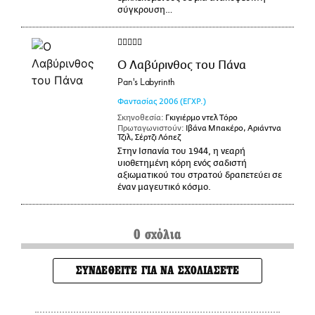
σύγκρουση…
Ο Λαβύρινθος του Πάνα
Pan's Labyrinth
Φαντασίας
2006
(ΕΓΧΡ.)
Σκηνοθεσία:
Γκιγιέρμο ντελ Τόρο
Πρωταγωνιστούν:
Ιβάνα Μπακέρο, Αριάντνα
Τζιλ, Σέρτζι Λόπεζ
Στην Ισπανία του 1944, η νεαρή
υιοθετημένη κόρη ενός σαδιστή
αξιωματικού του στρατού δραπετεύει σε
έναν μαγευτικό κόσμο.
0 σχόλια
ΣΥΝΔΕΘΕΙΤΕ ΓΙΑ ΝΑ ΣΧΟΛΙΑΣΕΤΕ