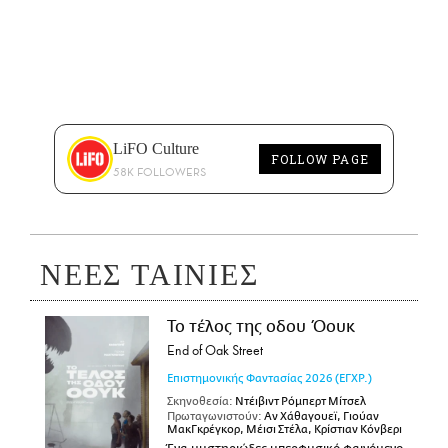
LiFO Culture
FOLLOW PAGE
58K FOLLOWERS
ΝΕΕΣ ΤΑΙΝΙΕΣ
Το τέλος της οδου Όουκ
End of Oak Street
Επιστημονικής Φαντασίας
2026
(ΕΓΧΡ.)
Σκηνοθεσία:
Ντέιβιντ Ρόμπερτ Μίτσελ
Πρωταγωνιστούν:
Αν Χάθαγουεϊ, Γιούαν
ΜακΓκρέγκορ, Μέισι Στέλα, Κρίστιαν Κόνβερι