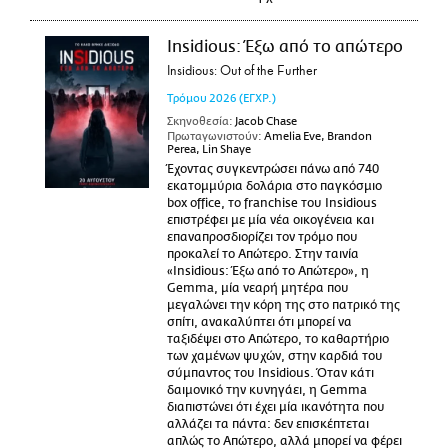
Insidious: Έξω από το απώτερο
Insidious: Out of the Further
Τρόμου
2026
(ΕΓΧΡ.)
Σκηνοθεσία:
Jacob Chase
Πρωταγωνιστούν:
Amelia Eve, Brandon
Perea, Lin Shaye
Έχοντας συγκεντρώσει πάνω από 740
εκατομμύρια δολάρια στο παγκόσμιο
box office, το franchise του Insidious
επιστρέφει με μία νέα οικογένεια και
επαναπροσδιορίζει τον τρόμο που
προκαλεί το Απώτερο. Στην ταινία
«Insidious: Έξω από το Απώτερο», η
Gemma, μία νεαρή μητέρα που
μεγαλώνει την κόρη της στο πατρικό της
σπίτι, ανακαλύπτει ότι μπορεί να
ταξιδέψει στο Απώτερο, το καθαρτήριο
των χαμένων ψυχών, στην καρδιά του
σύμπαντος του Insidious. Όταν κάτι
δαιμονικό την κυνηγάει, η Gemma
διαπιστώνει ότι έχει μία ικανότητα που
αλλάζει τα πάντα: δεν επισκέπτεται
απλώς το Απώτερο, αλλά μπορεί να φέρει