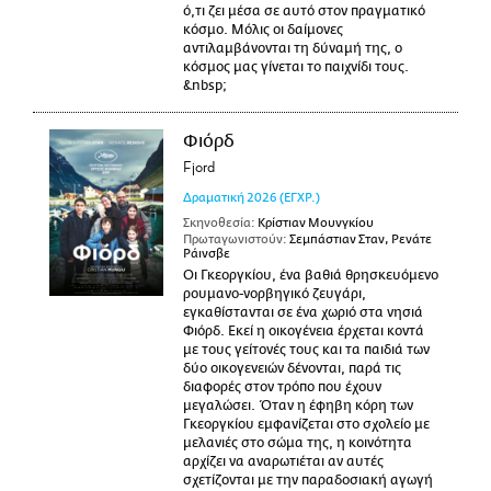
ό,τι ζει μέσα σε αυτό στον πραγματικό
κόσμο. Μόλις οι δαίμονες
αντιλαμβάνονται τη δύναμή της, ο
κόσμος μας γίνεται το παιχνίδι τους.
&nbsp;
Φιόρδ
Fjord
Δραματική
2026
(ΕΓΧΡ.)
Σκηνοθεσία:
Κρίστιαν Μουνγκίου
Πρωταγωνιστούν:
Σεμπάστιαν Σταν, Ρενάτε
Ράινσβε
Οι Γκεοργκίου, ένα βαθιά θρησκευόμενο
ρουμανο-νορβηγικό ζευγάρι,
εγκαθίστανται σε ένα χωριό στα νησιά
Φιόρδ. Εκεί η οικογένεια έρχεται κοντά
με τους γείτονές τους και τα παιδιά των
δύο οικογενειών δένονται, παρά τις
διαφορές στον τρόπο που έχουν
μεγαλώσει. Όταν η έφηβη κόρη των
Γκεοργκίου εμφανίζεται στο σχολείο με
μελανιές στο σώμα της, η κοινότητα
αρχίζει να αναρωτιέται αν αυτές
σχετίζονται με την παραδοσιακή αγωγή