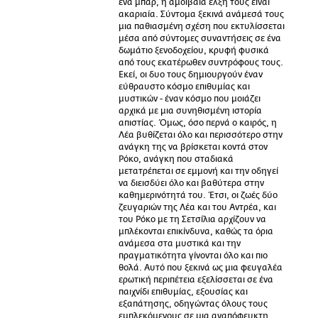
ένα μπαρ, η αμοιβαία έλξη τους είναι
ακαριαία. Σύντομα ξεκινά ανάμεσά τους
μια παθιασμένη σχέση που εκτυλίσσεται
μέσα από σύντομες συναντήσεις σε ένα
δωμάτιο ξενοδοχείου, κρυφή φυσικά
από τους εκατέρωθεν συντρόφους τους.
Εκεί, οι δυο τους δημιουργούν έναν
εύθραυστο κόσμο επιθυμίας και
μυστικών - έναν κόσμο που μοιάζει
αρχικά με μια συνηθισμένη ιστορία
απιστίας. Όμως, όσο περνά ο καιρός, η
Λέα βυθίζεται όλο και περισσότερο στην
ανάγκη της να βρίσκεται κοντά στον
Ρόκο, ανάγκη που σταδιακά
μετατρέπεται σε εμμονή και την οδηγεί
να διεισδύει όλο και βαθύτερα στην
καθημερινότητά του. Έτσι, οι ζωές δύο
ζευγαριών της Λέα και του Αντρέα, και
του Ρόκο με τη Σετσίλια αρχίζουν να
μπλέκονται επικίνδυνα, καθώς τα όρια
ανάμεσα στα μυστικά και την
πραγματικότητα γίνονται όλο και πιο
θολά. Αυτό που ξεκινά ως μια φευγαλέα
ερωτική περιπέτεια εξελίσσεται σε ένα
παιχνίδι επιθυμίας, εξουσίας και
εξαπάτησης, οδηγώντας όλους τους
εμπλεκόμενους σε μια αναπόφευκτη