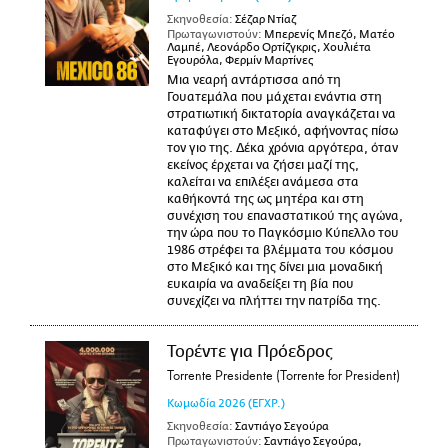
Σκηνοθεσία:
Σέζαρ Ντίαζ
Πρωταγωνιστούν:
Μπερενίς Μπεζό, Ματέο
Λαμπέ, Λεονάρδο Ορτίζγκρις, Χουλιέτα
Εγουρόλα, Φερμίν Μαρτίνες
Μια νεαρή αντάρτισσα από τη
Γουατεμάλα που μάχεται ενάντια στη
στρατιωτική δικτατορία αναγκάζεται να
καταφύγει στο Μεξικό, αφήνοντας πίσω
τον γιο της. Δέκα χρόνια αργότερα, όταν
εκείνος έρχεται να ζήσει μαζί της,
καλείται να επιλέξει ανάμεσα στα
καθήκοντά της ως μητέρα και στη
συνέχιση του επαναστατικού της αγώνα,
την ώρα που το Παγκόσμιο Κύπελλο του
1986 στρέφει τα βλέμματα του κόσμου
στο Μεξικό και της δίνει μια μοναδική
ευκαιρία να αναδείξει τη βία που
συνεχίζει να πλήττει την πατρίδα της.
Τορέντε για Πρόεδρος
Torrente Presidente (Torrente for President)
Κωμωδία
2026
(ΕΓΧΡ.)
Σκηνοθεσία:
Σαντιάγο Σεγούρα
Πρωταγωνιστούν:
Σαντιάγο Σεγούρα,