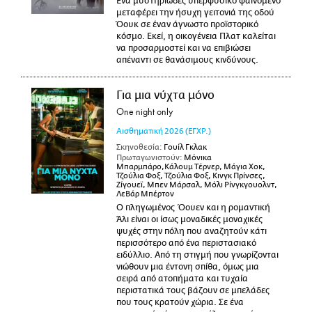
Ένα μυστηριώδες υπερφυσικό φαινόμενο
μεταφέρει την ήσυχη γειτονιά της οδού
Όουκ σε έναν άγνωστο προϊστορικό
κόσμο. Εκεί, η οικογένεια Πλατ καλείται
να προσαρμοστεί και να επιβιώσει
απέναντι σε θανάσιμους κινδύνους.
Για μια νύχτα μόνο
One night only
Αισθηματική
2026
(ΕΓΧΡ.)
Σκηνοθεσία:
Γουίλ Γκλακ
Πρωταγωνιστούν:
Μόνικα
Μπαρμπάρο,Κάλουμ Τέρνερ, Μάγια Χοκ,
Τζούλια Φοξ, Τζούλια Φοξ, Κινγκ Πρίνσες,
Ζίγουεϊ, Μπεν Μάρσαλ, Μόλι Ρίνγκγουολντ,
ΛεΒάρ Μπέρτον
Ο πληγωμένος Όουεν και η ρομαντική
Άλι είναι οι ίσως μοναδικές μοναχικές
ψυχές στην πόλη που αναζητούν κάτι
περισσότερο από ένα περιστασιακό
ειδύλλιο. Από τη στιγμή που γνωρίζονται
νιώθουν μια έντονη σπίθα, όμως μια
σειρά από ατοπήματα και τυχαία
περιστατικά τους βάζουν σε μπελάδες
που τους κρατούν χώρια. Σε ένα