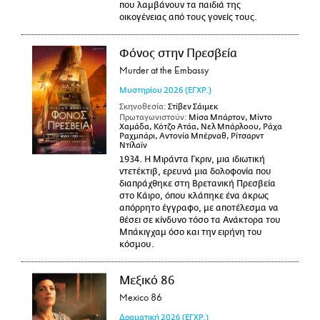
που λαμβάνουν τα παιδιά της
οικογένειας από τους γονείς τους.
Φόνος στην Πρεσβεία
Murder at the Embassy
Μυστηρίου
2026
(ΕΓΧΡ.)
Σκηνοθεσία:
Στίβεν Σάιμεκ
Πρωταγωνιστούν:
Μίσα Μπάρτον, Μίντο
Χαμάδα, Κότζο Ατάα, Νελ Μπάρλοου, Ράχα
Ραχμπάρι, Αντονία Μπέρναθ, Ρίτσαρντ
Ντίλαϊν
1934. Η Μιράντα Γκριν, μια ιδιωτική
ντετέκτιβ, ερευνά μια δολοφονία που
διαπράχθηκε στη Βρετανική Πρεσβεία
στο Κάιρο, όπου κλάπηκε ένα άκρως
απόρρητο έγγραφο, με αποτέλεσμα να
θέσει σε κίνδυνο τόσο τα Ανάκτορα του
Μπάκιγχαμ όσο και την ειρήνη του
κόσμου.
Μεξικό 86
Mexico 86
Δραματική
2026
(ΕΓΧΡ.)