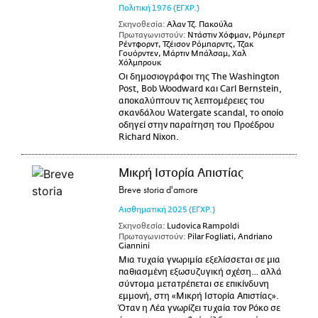
Πολιτική
1976
(ΕΓΧΡ.)
Σκηνοθεσία:
Αλαν Τζ. Πακούλα
Πρωταγωνιστούν:
Ντάστιν Χόφμαν, Ρόμπερτ
Ρέντφορντ, Τζέισον Ρόμπαρντς, Τζακ
Γουόρντεν, Μάρτιν Μπάλσαμ, Χαλ
Χόλμπρουκ
Οι δημοσιογράφοι της The Washington
Post, Bob Woodward και Carl Bernstein,
αποκαλύπτουν τις λεπτομέρειες του
σκανδάλου Watergate scandal, το οποίο
οδηγεί στην παραίτηση του Προέδρου
Richard Nixon.
Μικρή Ιστορία Απιστίας
Breve storia d'amore
Αισθηματική
2025
(ΕΓΧΡ.)
Σκηνοθεσία:
Ludovica Rampoldi
Πρωταγωνιστούν:
Pilar Fogliati, Andriano
Giannini
Μια τυχαία γνωριμία εξελίσσεται σε μια
παθιασμένη εξωσυζυγική σχέση… αλλά
σύντομα μετατρέπεται σε επικίνδυνη
εμμονή, στη «Μικρή Ιστορία Απιστίας».
Όταν η Λέα γνωρίζει τυχαία τον Ρόκο σε