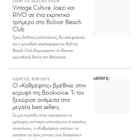
ΟΔΗΓΟΣ ΔΙΑΣΚΕΔΑΣΗ
Vintage Culture, Joezi και
RIVO σε ένα εκρηκτικό
τριήμερο στο Bolivar Beach
Club
Τρεις διεθνείς καλλιτέχνες, δυνατά grooves
και η μοναδική ατμόσφαιρα του Bolivar
Beach Club δημιουργούν το ιδανικό
soundtrack δίπλα στη θάλασσα.
ΟΔΗΓΟΣ ΒΙΒΛΙΟΥ
Ο «Καθρέφτης» βρέθηκε στην
κορυφή της Bookvoice. Τι τον
ξεχώρισε ανάμεσα στα
μεγάλα best sellers;
Σε μια περίοδο όπου κυριαρχούν οι
γρήγορες συνταγές επιτυχίας και οι εύκολες
απαντήσεις, ο «Καθρέφτης» επιλέγει να
εστιάσει σε τρεις έννοιες που διατρέχουν