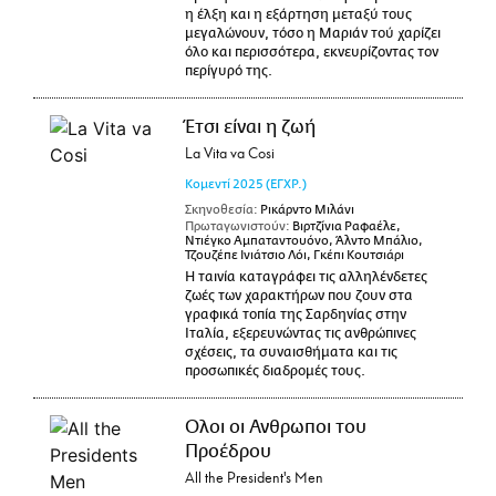
η έλξη και η εξάρτηση μεταξύ τους
μεγαλώνουν, τόσο η Μαριάν τού χαρίζει
όλο και περισσότερα, εκνευρίζοντας τον
περίγυρό της.
Έτσι είναι η ζωή
La Vita va Cosi
Κομεντί
2025
(ΕΓΧΡ.)
Σκηνοθεσία:
Ρικάρντο Μιλάνι
Πρωταγωνιστούν:
Βιρτζίνια Ραφαέλε,
Ντιέγκο Αμπαταντουόνο, Άλντο Μπάλιο,
Τζουζέπε Ινιάτσιο Λόι, Γκέπι Κουτσιάρι
Η ταινία καταγράφει τις αλληλένδετες
ζωές των χαρακτήρων που ζουν στα
γραφικά τοπία της Σαρδηνίας στην
Ιταλία, εξερευνώντας τις ανθρώπινες
σχέσεις, τα συναισθήματα και τις
προσωπικές διαδρομές τους.
Ολοι οι Ανθρωποι του
Προέδρου
All the President's Men