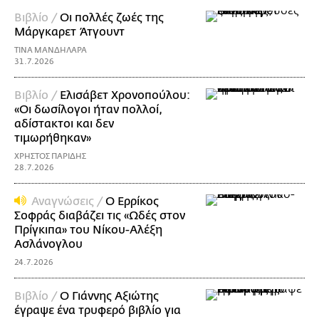
Βιβλίο /
Οι πολλές ζωές της
Μάργκαρετ Άτγουντ
ΤΙΝΑ ΜΑΝΔΗΛΑΡΑ
31.7.2026
Βιβλίο /
Ελισάβετ Χρονοπούλου:
«Οι δωσίλογοι ήταν πολλοί,
αδίστακτοι και δεν
τιμωρήθηκαν»
ΧΡΗΣΤΟΣ ΠΑΡΙΔΗΣ
28.7.2026
Αναγνώσεις /
Ο Ερρίκος
Σοφράς διαβάζει τις «Ωδές στον
Πρίγκιπα» του Νίκoυ-Αλέξη
Ασλάνογλου
24.7.2026
Βιβλίο /
Ο Γιάννης Αξιώτης
έγραψε ένα τρυφερό βιβλίο για