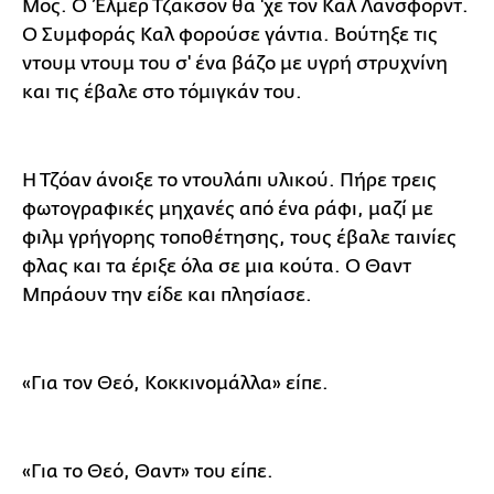
Μος. Ο Έλμερ Τζάκσον θα 'χε τον Καλ Λάνσφορντ.
Ο Συμφοράς Καλ φορούσε γάντια. Βούτηξε τις
ντουμ ντουμ του σ' ένα βάζο με υγρή στρυχνίνη
και τις έβαλε στο τόμιγκάν του.
Η Τζόαν άνοιξε το ντουλάπι υλικού. Πήρε τρεις
φωτογραφικές μηχανές από ένα ράφι, μαζί με
φιλμ γρήγορης τοποθέτησης, τους έβαλε ταινίες
φλας και τα έριξε όλα σε μια κούτα. Ο Θαντ
Μπράουν την είδε και πλησίασε.
«Για τον Θεό, Κοκκινομάλλα» είπε.
«Για το Θεό, Θαντ» του είπε.