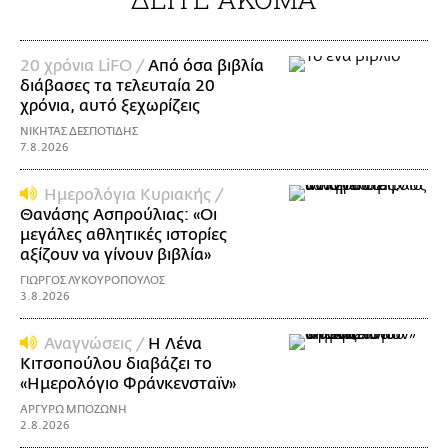
20 χρόνια LiFO /
Από όσα βιβλία
διάβασες τα τελευταία 20
χρόνια, αυτό ξεχωρίζεις
ΝΙΚΗΤΑΣ ΔΕΣΠΟΤΙΔΗΣ
7.8.2026
Ημερολόγια Κυριακής /
Θανάσης Ασπρούλιας: «Οι
μεγάλες αθλητικές ιστορίες
αξίζουν να γίνουν βιβλία»
ΓΙΩΡΓΟΣ ΛΥΚΟΥΡΟΠΟΥΛΟΣ
3.8.2026
Αναγνώσεις /
Η Λένα
Κιτσοπούλου διαβάζει το
«Ημερολόγιο Φράνκενσταϊν»
ΑΡΓΥΡΩ ΜΠΟΖΩΝΗ
2.8.2026