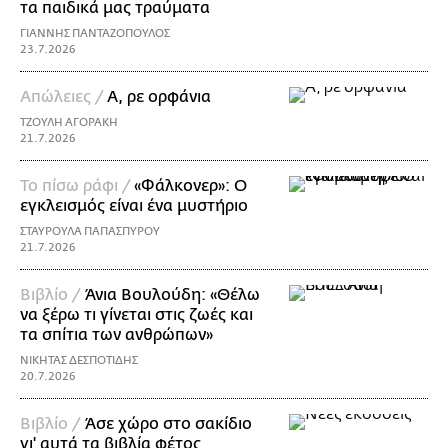
τα παιδικά μας τραύματα
ΓΙΑΝΝΗΣ ΠΑΝΤΑΖΟΠΟΥΛΟΣ
23.7.2026
Απώλειες /
Α, ρε ορφάνια
ΤΖΟΥΛΗ ΑΓΟΡΑΚΗ
21.7.2026
Το πίσω ράφι /
«Φάλκονερ»: Ο
εγκλεισμός είναι ένα μυστήριο
ΣΤΑΥΡΟΥΛΑ ΠΑΠΑΣΠΥΡΟΥ
21.7.2026
Βιβλίο /
Άνια Βουλούδη: «Θέλω
να ξέρω τι γίνεται στις ζωές και
τα σπίτια των ανθρώπων»
ΝΙΚΗΤΑΣ ΔΕΣΠΟΤΙΔΗΣ
20.7.2026
Βιβλίο /
Άσε χώρο στο σακίδιο
γι' αυτά τα βιβλία φέτος