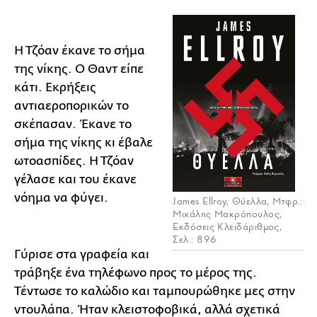
Η Τζόαν έκανε το σήμα
της νίκης. Ο Θαντ είπε
κάτι. Εκρήξεις
αντιαεροπορικών το
σκέπασαν. Έκανε το
σήμα της νίκης κι έβαλε
ωτοασπίδες. Η Τζόαν
γέλασε και του έκανε
νόημα να φύγει.
James Ellroy, Θύελλα, Μτφρ.:
Μιχάλης Μακρόπουλος,
Εκδόσεις Κλειδάριθμος,
Σελ.: 896
Γύρισε στα γραφεία και
τράβηξε ένα τηλέφωνο προς το μέρος της.
Τέντωσε το καλώδιο και ταμπουρώθηκε μες στην
ντουλάπα. Ήταν κλειστοφοβικά, αλλά σχετικά