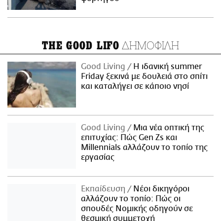
ΔΗΜΟΦΙΛΗ
THE GOOD LIFO
Good Living
Η ιδανική summer
Friday ξεκινά με δουλειά στο σπίτι
και καταλήγει σε κάποιο νησί
Good Living
Μια νέα οπτική της
επιτυχίας: Πώς Gen Zs και
Millennials αλλάζουν το τοπίο της
εργασίας
Εκπαίδευση
Νέοι δικηγόροι
αλλάζουν το τοπίο: Πώς οι
σπουδές Νομικής οδηγούν σε
θεσμική συμμετοχή