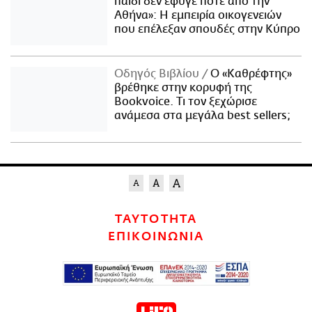
παιδί δεν έφυγε ποτέ από την
Αθήνα»: Η εμπειρία οικογενειών
που επέλεξαν σπουδές στην Κύπρο
Οδηγός Βιβλίου
Ο «Καθρέφτης»
βρέθηκε στην κορυφή της
Bookvoice. Τι τον ξεχώρισε
ανάμεσα στα μεγάλα best sellers;
ΤΑΥΤΟΤΗΤΑ
ΕΠΙΚΟΙΝΩΝΙΑ