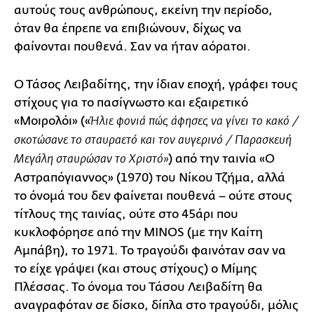
αυτούς τους ανθρώπους, εκείνη την περίοδο,
όταν θα έπρεπε να επιβιώνουν, δίχως να
φαίνονται πουθενά. Σαν να ήταν αόρατοι.
Ο Τάσος Λειβαδίτης, την ίδιαν εποχή, γράφει τους
στίχους για το πασίγνωστο και εξαιρετικό
«Μοιρολόι» («
Ήλιε φονιά πώς άφησες να γίνει το κακό /
σκοτώσανε το σταυραετό και τον αυγερινό / Παρασκευή
) από την ταινία «Ο
Μεγάλη σταυρώσαν το Χριστό»
Αστραπόγιαννος» (1970) του Νίκου Τζήμα, αλλά
το όνομά του δεν φαίνεται πουθενά – ούτε στους
τίτλους της ταινίας, ούτε στο 45άρι που
κυκλοφόρησε από την MINOS (με την Καίτη
Αμπάβη), το 1971. Το τραγούδι φαινόταν σαν να
το είχε γράψει (και στους στίχους) ο Μίμης
Πλέσσας. Το όνομα του Τάσου Λειβαδίτη θα
αναγραφόταν σε δίσκο, δίπλα στο τραγούδι, μόλις