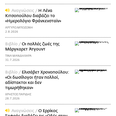
Αναγνώσεις /
Η Λένα
Κιτσοπούλου διαβάζει το
«Ημερολόγιο Φράνκενσταϊν»
ΑΡΓΥΡΩ ΜΠΟΖΩΝΗ
2.8.2026
Βιβλίο /
Οι πολλές ζωές της
Μάργκαρετ Άτγουντ
ΤΙΝΑ ΜΑΝΔΗΛΑΡΑ
31.7.2026
Βιβλίο /
Ελισάβετ Χρονοπούλου:
«Οι δωσίλογοι ήταν πολλοί,
αδίστακτοι και δεν
τιμωρήθηκαν»
ΧΡΗΣΤΟΣ ΠΑΡΙΔΗΣ
28.7.2026
Αναγνώσεις /
Ο Ερρίκος