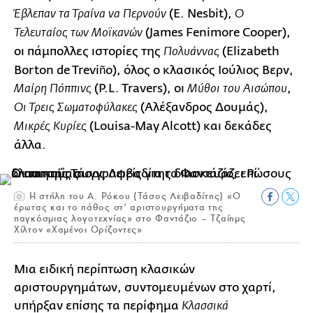
(E. Nesbit),
Έβλεπαν τα Τραίνα να Περνούν
Ο
(James Fenimore Cooper),
Τελευταίος των Μοϊκανών
οι πάμπολλες ιστορίες της
(Elizabeth
Πολυάννας
Borton de Treviño), όλος ο κλασικός Ιούλιος Βερν,
(P.L. Travers), οι
,
Μαίρη Πόππινς
Μύθοι του Αισώπου
(Αλέξανδρος Δουμάς),
Οι Τρεις Σωματοφύλακες
(Louisa-May Alcott) και δεκάδες
Μικρές Κυρίες
άλλα.
Η στήλη του Α. Ρόκου (Τάσος Λειβαδίτης) «Ο
έρωτας και το πάθος στ’ αριστουργήματα της
παγκόσμιας λογοτεχνίας» στο Φαντάζιο – Τζαίημς
Χίλτον «Χαμένοι Ορίζοντες»
Μια ειδική περίπτωση κλασικών
αριστουργημάτων, συντομευμένων στο χαρτί,
υπήρξαν επίσης τα περίφημα
Κλασσικά