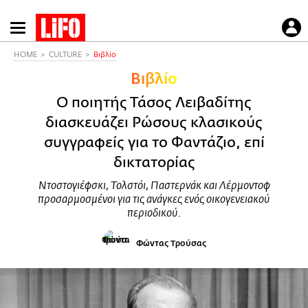
Παράκαμψη
προς
το
HOME
CULTURE
Βιβλίο
κυρίως
Βιβλίο
περιεχόμενο
Ο ποιητής Τάσος Λειβαδίτης
διασκευάζει Ρώσους κλασικούς
συγγραφείς για το Φαντάζιο, επί
δικτατορίας
Ντοστογιέφσκι, Τολστόι, Παστερνάκ και Λέρμοντοφ
προσαρμοσμένοι για τις ανάγκες ενός οικογενειακού
περιοδικού.
Φώντας Τρούσας