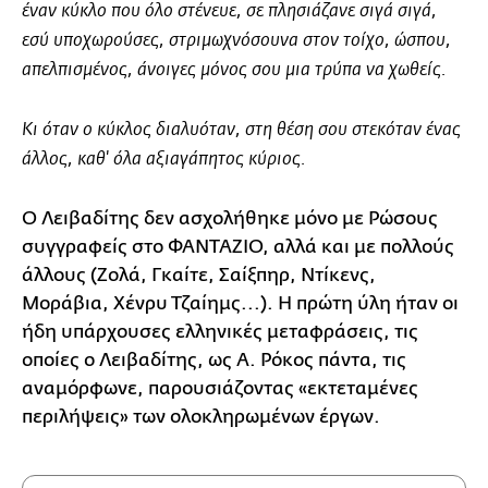
έναν κύκλο που όλο στένευε, σε πλησιάζανε σιγά σιγά,
εσύ υποχωρούσες, στριμωχνόσουνα στον τοίχο, ώσπου,
απελπισμένος, άνοιγες μόνος σου μια τρύπα να χωθείς.
Kι όταν ο κύκλος διαλυόταν, στη θέση σου στεκόταν ένας
άλλος, καθ' όλα αξιαγάπητος κύριος.
Ο Λειβαδίτης δεν ασχολήθηκε μόνο με Ρώσους
συγγραφείς στο ΦΑΝΤΑΖΙΟ, αλλά και με πολλούς
άλλους (Ζολά, Γκαίτε, Σαίξπηρ, Ντίκενς,
Μοράβια, Χένρυ Τζαίημς...). Η πρώτη ύλη ήταν οι
ήδη υπάρχουσες ελληνικές μεταφράσεις, τις
οποίες ο Λειβαδίτης, ως Α. Ρόκος πάντα, τις
αναμόρφωνε, παρουσιάζοντας «εκτεταμένες
περιλήψεις» των ολοκληρωμένων έργων.