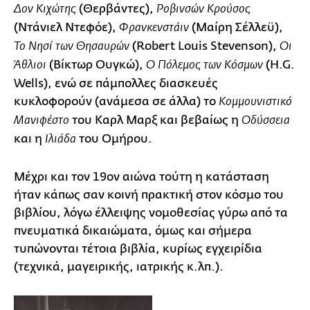
(Θερβάντες),
Δον Κιχώτης
Ροβινσών Κρούσος
(Ντάνιελ Ντεφόε),
(Mαίρη Σέλλεϋ),
Φρανκενστάιν
(Robert Louis Stevenson),
Το Νησί των Θησαυρών
Οι
(Βίκτωρ Ουγκώ),
(H.G.
Άθλιοι
Ο Πόλεμος των Κόσμων
Wells), ενώ σε πάμπολλες διασκευές
κυκλοφορούν (ανάμεσα σε άλλα) το
Κομμουνιστικό
του Καρλ Μαρξ και βεβαίως η
Μανιφέστο
Οδύσσεια
και η
του Ομήρου.
Ιλιάδα
Μέχρι και τον 19ον αιώνα τούτη η κατάσταση
ήταν κάπως σαν κοινή πρακτική στον κόσμο του
βιβλίου, λόγω έλλειψης νομοθεσίας γύρω από τα
πνευματικά δικαιώματα, όμως και σήμερα
τυπώνονται τέτοια βιβλία, κυρίως εγχειρίδια
(τεχνικά, μαγειρικής, ιατρικής κ.λπ.).