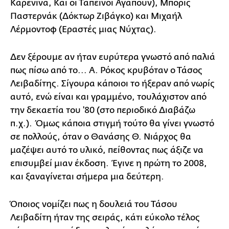
Καρένινα, Και οι Ταπεινοί Αγαπούν), Μπορίς
Παστερνάκ (Δόκτωρ Ζιβάγκο) και Μιχαήλ
Λέρμοντοφ (Εραστές μιας Νύχτας).
Δεν ξέρουμε αν ήταν ευρύτερα γνωστό από παλιά
πως πίσω από το... Α. Ρόκος κρυβόταν ο Τάσος
Λειβαδίτης. Σίγουρα κάποιοι το ήξεραν από νωρίς
αυτό, ενώ είναι και γραμμένο, τουλάχιστον από
την δεκαετία του '80 (στο περιοδικό Διαβάζω
π.χ.). Όμως κάποια στιγμή τούτο θα γίνει γνωστό
σε πολλούς, όταν ο Θανάσης Θ. Νιάρχος θα
μαζέψει αυτό το υλικό, πείθοντας πως άξιζε να
επισυμβεί μιαν έκδοση. Έγινε η πρώτη το 2008,
και ξαναγίνεται σήμερα μια δεύτερη.
Όποιος νομίζει πως η δουλειά του Τάσου
Λειβαδίτη ήταν της σειράς, κάτι εύκολο τέλος