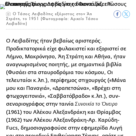
Ο Τάσος Λειβαδίτης εξόριστος στον Άη
Στράτη, το 1951 (Φωτογραφία: Αρχείο Τάσου
Λειβαδίτη)
Ο Λειβαδίτης ήταν βεβαίως αριστερός.
Προδικτατορικά είχε φυλακιστεί και εξοριστεί σε
Λήμνο, Μακρόνησο, Άη Στράτη και Αθήνα, ήταν
αναγνωρισμένος ποιητής, με σημαντικά βιβλία
(Φυσάει στα σταυροδρόμια του κόσμου, Οι
τελευταίοι κ.λπ.), περίφημος στιχουργός («Μάνα
μου και Παναγιά», «Δραπετσώνα», «Βρέχει στη
φτωχογειτονιά», «Σαββατόβραδο» κ.λπ.), συν-
σεναριογράφος στην ταινία
Συνοικία το Όνειρο
(1961) του Αλέκου Αλεξανδράκη και Θρίαμβος
(1962) των Αλέκου Αλεξανδράκη-Αρ. Καρύδη-
Fucs, δημοσιογραφούσε στην εφημερίδα Αυγή
και στο περιοδικό Επιθεώρηση Τέχνης, οπότε με