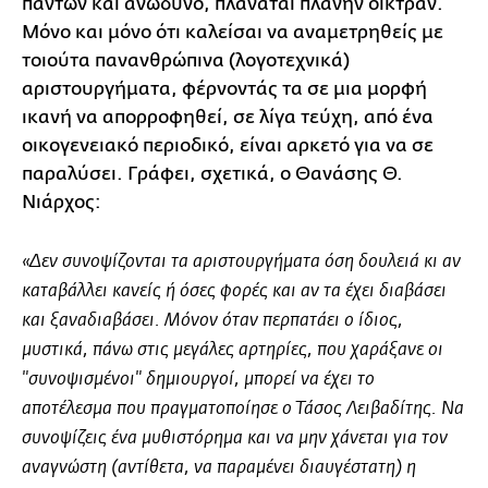
πάντων και ανώδυνο, πλανάται πλάνην οικτράν.
Μόνο και μόνο ότι καλείσαι να αναμετρηθείς με
τοιούτα πανανθρώπινα (λογοτεχνικά)
αριστουργήματα, φέρνοντάς τα σε μια μορφή
ικανή να απορροφηθεί, σε λίγα τεύχη, από ένα
οικογενειακό περιοδικό, είναι αρκετό για να σε
παραλύσει. Γράφει, σχετικά, ο Θανάσης Θ.
Νιάρχος:
«Δεν συνοψίζονται τα αριστουργήματα όση δουλειά κι αν
καταβάλλει κανείς ή όσες φορές και αν τα έχει διαβάσει
και ξαναδιαβάσει. Μόνον όταν περπατάει ο ίδιος,
μυστικά, πάνω στις μεγάλες αρτηρίες, που χαράξανε οι
"συνοψισμένοι" δημιουργοί, μπορεί να έχει το
αποτέλεσμα που πραγματοποίησε ο Τάσος Λειβαδίτης. Να
συνοψίζεις ένα μυθιστόρημα και να μην χάνεται για τον
αναγνώστη (αντίθετα, να παραμένει διαυγέστατη) η