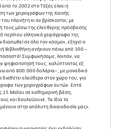
 από το 2002 στο Τέξας είναι η
ση των χειρογράφων της Καινής
 του πλανήτη κι αν βρίσκονται, με
ή τους μέσω της ελεύθερης πρόσβασης
00 περίπου ελληνικά χειρόγραφα της
 διασωθεί σε όλο τον κόσμο», εξηγεί ο
ική Βιβλιοθήκη ανήκουν πάνω από 300 –
 ποσοστό! Συμφωνήσαμε, λοιπόν, να
ν ψηφιοποίησή τους, καλύπτοντας εξ
νω από 800.000 δολάρια–, με μοναδικό
 διαθέτει ελεύθερα στον χώρο του, για
ίγραφα των χειρογράφων αυτών. Επτά
ις 15 Μαΐου σε καθημερινή βάση,
υς και δουλεύουνε. Τα ίδια τα
μένουν στην απόλυτη δικαιοδοσία μας».
ιαφέρον συνεργασίας έχει εκδηλώσει