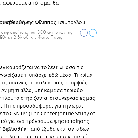
 μεταφέρουμε απότομα, θα
ς ψηφιοποίησης των 300 αντιτύπων της
 Εθνική Βιβλιοθήκη. Φωτό: Πάρις
εν κουράζεται να το λέει: «Πόσο πιο
νωρίζαμε τι υπάρχει εδώ μέσα! Τι κρίμα
 τις σπάνιες κι εκπληκτικής ομορφιάς
Αν μη τι άλλο, μπήκαμε σε περίοδο
 πλούτο στηρίζονται οι συνεργασίες μας
. Η πιο προσοδοφόρα, για την ώρα,
με το CSNTM (The Center for the Study of
ts) για ένα πρόγραμμα ψηφιοποίησης
ή Βιβλιοθήκη από έξοδα εκατοντάδων
ποστολή αυτού του μη κερδοσκοπικού