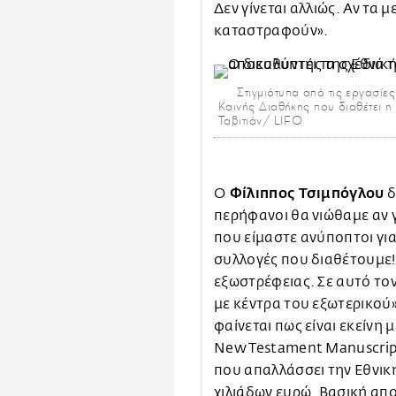
Δεν γίνεται αλλιώς. Αν τα
καταστραφούν».
Στιγμιότυπα από τις εργασίε
Καινής Διαθήκης που διαθέτει η
Ταβιτιάν/ LIFO
Φίλιππος Τσιμπόγλου
Ο
δ
περήφανοι θα νιώθαμε αν γ
που είμαστε ανύποπτοι για
συλλογές που διαθέτουμε! 
εξωστρέφειας. Σε αυτό τον
με κέντρα του εξωτερικού»
φαίνεται πως είναι εκείνη 
New Testament Manuscrip
που απαλλάσσει την Εθνικ
χιλιάδων ευρώ. Βασική α