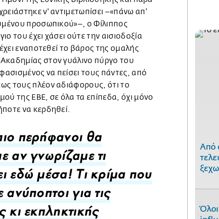
ρειάστηκε ν' αντιμετωπίσει –«πάνω απ'
ευμένου προσωπικού»–, ο Φίλιππος
ιο του έχει χάσει ούτε την αισιοδοξία
 έχει εναποτεθεί το βάρος της ομαλής
Ακαδημίας στον γυάλινο πύργο του
οφασισμένος να πείσει τους πάντες, από
ως τους πλέον αδιάφορους, ότι το
ού της ΕΒΕ, σε όλα τα επίπεδα, όχι μόνο
ήποτε να κερδηθεί.
ιο περήφανοι θα
Από 
τελε
ε αν γνωρίζαμε τι
ξεχω
ι εδώ μέσα! Τι κρίμα που
ε ανύποπτοι για τις
Όλοι
ς κι εκπληκτικής