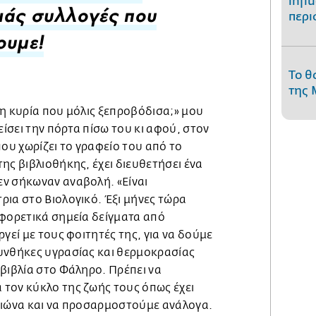
infl
περι
ιάς συλλογές που
ουμε!
Το θ
της 
η κυρία που μόλις ξεπροβόδισα;» μου
είσει την πόρτα πίσω του κι αφού, στον
υ χωρίζει το γραφείο του από το
ης βιβλιοθήκης, έχει διευθετήσει ένα
ν σήκωναν αναβολή. «Είναι
ρια στο Βιολογικό. Έξι μήνες τώρα
αφορετικά σημεία δείγματα από
ργεί με τους φοιτητές της, για να δούμε
υνθήκες υγρασίας και θερμοκρασίας
βιβλία στο Φάληρο. Πρέπει να
τον κύκλο της ζωής τους όπως έχει
αιώνα και να προσαρμοστούμε ανάλογα.