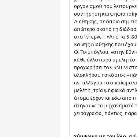
οργανισμού που λειτουργεί
συντήρηση και ψηφιοποίη
Διαθήκης, σε όποιο σημείο
απώτερο σκοπό τη διάδοσ
στο Ίντερνετ. «Από τα 5.8
Καινής Διαθήκης που έχουν
Φ. Τσιμπόγλου, «στην Εθν
κάθε άλλο παρά αμελητέο
προχωρήσει το CSNTM στη
ολοκλήρου το κόστος –πά
αντάλλαγμα το δικαίωμα να
μελέτη, τρία ψηφιακά αντ
άτομα έρχονται εδώ από τ
στήνουνε τα μηχανήματά το
χειρόγραφα, πάντως, παρα
Σύμφωνα με τον ίδιο,
ενδ