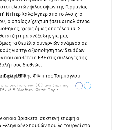
ριστοτελιστών φιλοσόφων της Γερμανίας
τή Ντίτερ Χαλφίνγκερ από το Ανοιχτό
υ, ο οποίος είχε χτυπήσει και παλιότερα
λιοθήκης, χωρίς όμως αποτέλεσμα. Σ'
θεται ζήτημα ανέξοδης για μας
όμως τα θεμέλια συνεργιών ανάμεσα σε
ικούς για την αξιοποίηση των δεκάδων
 που διαθέτει η ΕΒΕ στις συλλογές της
βολή τους διεθνώς.
ς ψηφιοποίησης των 300 αντιτύπων της
 Εθνική Βιβλιοθήκη. Φωτό: Πάρις
ν οποίο βρίσκεται σε στενή επαφή ο
ο Ελληνικών Σπουδών που λειτουργεί στο