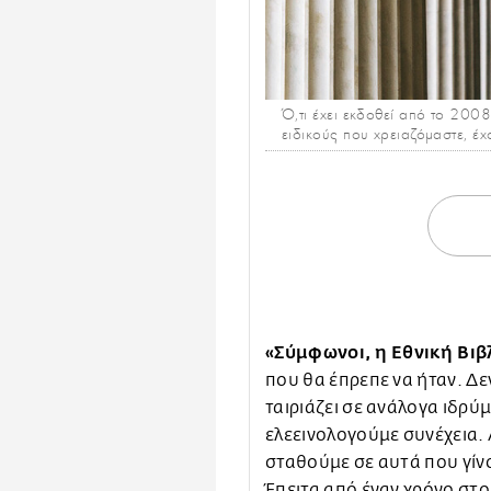
Ό,τι έχει εκδοθεί από το 2008
ειδικούς που χρειαζόμαστε, έχ
«Σύμφωνοι, η Εθνική Βι
που θα έπρεπε να ήταν. Δε
ταιριάζει σε ανάλογα ιδρύ
ελεεινολογούμε συνέχεια. Α
σταθούμε σε αυτά που γίνο
Έπειτα από έναν χρόνο στο