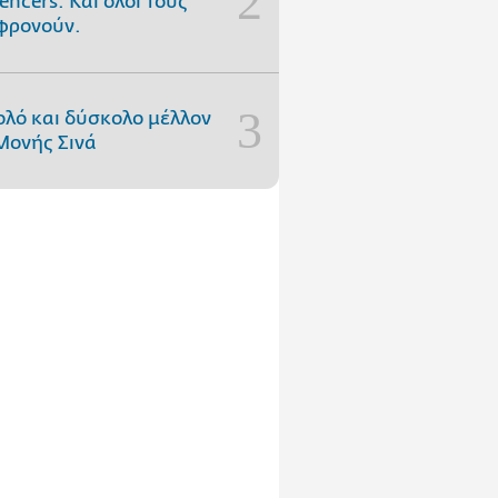
uencers. Και όλοι τους
φρονούν.
ολό και δύσκολο μέλλον
Μονής Σινά