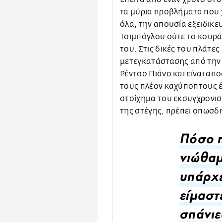
τα μύρια προβλήματα που χ
όλα, την απουσία εξειδικ
Τσιμπόγλου ούτε το κουράγ
του. Στις δικές του πλάτες
μετεγκατάστασης από την 
Ρέντσο Πιάνο και είναι απ
τους πλέον καχύποπτους έ
στοίχημα του εκσυγχρονισμ
της στέγης, πρέπει οπωσδ
Πόσο π
νιώθαμ
υπάρχε
είμαστ
σπάνιε