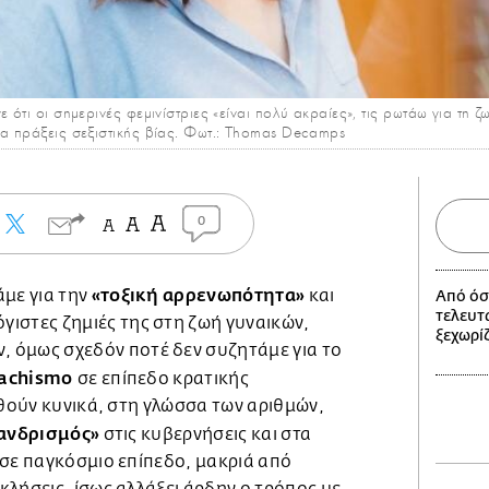
 ότι οι σημερινές φεμινίστριες «είναι πολύ ακραίες», τις ρωτάω για τη ζω
ια πράξεις σεξιστικής βίας. Φωτ.: Thomas Decamps
0
«τοξική αρρενωπότητα»
άμε για την
και
Από όσ
τελευτα
όγιστες ζημιές της στη ζωή γυναικών,
ξεχωρίζ
ν, όμως σχεδόν ποτέ δεν συζητάμε για το
achismo
σε επίπεδο κρατικής
εθούν κυνικά, στη γλώσσα των αριθμών,
ανδρισμός»
στις κυβερνήσεις και στα
 σε παγκόσμιο επίπεδο, μακριά από
λήσεις, ίσως αλλάξει άρδην ο τρόπος με