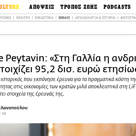
ULTURE
ΑΠΟΨΕΙΣ
ΤΡΟΠΟΣ ΖΩΗΣ
PODCASTS
θόνες
Ιδέες
Μόδα & Στυλ
Σκληρές Αλήθειε
ΥΣΙΚΉ
ΘΈΑΤΡΟ
ΕΙΚΑΣΤΙΚΆ
ΒΙΒΛΊΟ
ΑΡΧΑΙΟΛΟΓΊΑ & ΙΣΤΟΡΊΑ
ΦΩΤΟΓΡΑ
OnDemand
ουσική
Στήλες
Γεύση
Σκληρές Αλήθειε
έατρο
Οπτική Γωνία
Υγεία & Σώμα
Αληθινά Εγκλήμα
καστικά
Guests
Ταξίδια
Άλλο ένα podcas
βλίο
Επιστολές
Συνταγές
3.0
e Peytavin: «Στη Γαλλία η ανδρ
χαιολογία &
Living
Ψυχή & Σώμα
τορία
Urban
Άκου την επιστή
τοιχίζει 95,2 δισ. ευρώ ετησίω
sign
Αγορά
Ιστορία μιας πόλη
ωτογραφία
 ιστορικός που εκπόνησε έρευνα για τα πραγματικά κόστη τη
Pulp Fiction
ητας στις οικονομίες των κρατών μιλά αποκλειστικά στη Li
Radio Lifo
ει στοιχεία της έρευνάς της.
The Review
LiFO Politics
Γαλανοπούλου
Το κρασί με απλά
1:58
λόγια
Ζούμε, ρε!