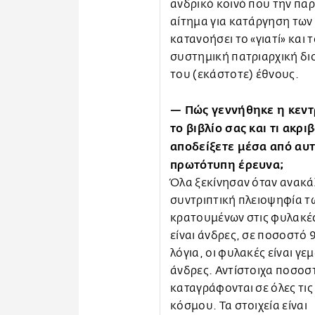
ανδρικό κοινό που την παρ
αίτημα για κατάργηση των
κατανοήσει το «γιατί» και
συστημική πατριαρχική διοί
του (εκάστοτε) έθνους.
— Πώς γεννήθηκε η κεντρ
το βιβλίο σας και τι ακρι
αποδείξετε μέσα από αυ
πρωτότυπη έρευνα;
Όλα ξεκίνησαν όταν ανακά
συντριπτική πλειοψηφία τ
κρατουμένων στις φυλακές
είναι άνδρες, σε ποσοστό 
λόγια, οι φυλακές είναι γε
άνδρες. Αντίστοιχα ποσοσ
καταγράφονται σε όλες τις
κόσμου. Τα στοιχεία είναι