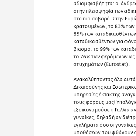
αδιαμφισβήτητα: οι άνδρε
στην πλειοψηφία των αδικ
στα πιο σοβαρά. Στην Ευρ
κρατουμένων, το 83% των 
85% των καταδικασθέντων 
καταδικασθέντων για φόνο
βιασμό, το 99% των καταδ
το 76% των φερόμενων ως
ατυχημάτων (Eurostat).
Ανακαλύπτοντας όλα αυτά,
Δικαιοσύνης και Εσωτερικώ
υπηρεσίες έκτακτης ανάγκη
τους φόρους μας! Υπολόγι
εξοικονομούσε η Γαλλία α
γυναίκες, δηλαδή αν διέπρ
εγκλήματα όσο οι γυναίκες
υποθέσεων που φθάνουν στ