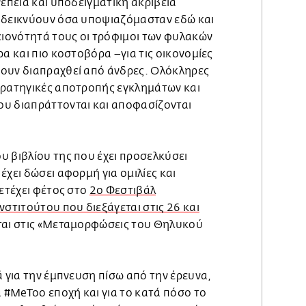
νέπεια και υποδειγματική ακρίβεια
οδεικνύουν όσα υποψιαζόμασταν εδώ και
ειονότητά τους οι τρόφιμοι των φυλακών
ρα και πιο κοστοβόρα –για τις οικονομίες
ουν διαπραχθεί από άνδρες. Ολόκληρες
τρατηγικές αποτροπής εγκλημάτων και
υ διαπράττονται και αποφασίζονται
υ βιβλίου της που έχει προσελκύσει
έχει δώσει αφορμή για ομιλίες και
μετέχει φέτος στο
2ο Φεστιβάλ
νστιτούτου που διεξάγεται στις 26 και
ται στις «Μεταμορφώσεις του Θηλυκού
ά για την έμπνευση πίσω από την έρευνα,
ά #MeToo εποχή και για το κατά πόσο το