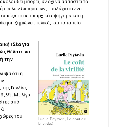
ακολουθεί μπορεί, αν όχι να ασπαστεί το
 έμφυλων διακρίσεων, τουλάχιστον να
 το «πώς» το πατριαρχικό αφήγημα και η
κηση ζημιώνει, τελικά, και το ταμείο
ική ιδέα για
βώς θέλατε να
τή την
λυψα ότι η
ων
 της Γαλλίας
96,3%. Με λίγα
μάτες από
τά
 χώρες του
Lucile Peytavin, Le coût de
la virilité