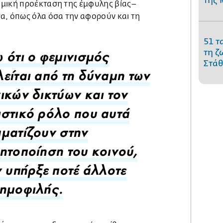
της 
μική προέκταση της έμφυλης βίας–
α, όπως όλα όσα την αφορούν και τη
51 τ
τη ζ
 ότι ο φεμινισμός
Στάθ
είται από τη δύναμη των
ικών δικτύων και τον
στικό ρόλο που αυτά
ματίζουν στην
ητοποίηση του κοινού,
ν υπήρξε ποτέ άλλοτε
ημοφιλής.