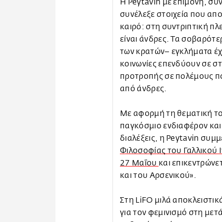
Η Peytavin με επιμονή, συ
συνέλεξε στοιχεία που απ
καιρό: στη συντριπτική πλ
είναι άνδρες. Τα σοβαρότε
των κρατών– εγκλήματα έχ
κοινωνίες επενδύουν σε σ
προτροπής σε πολέμους πο
από άνδρες.
Με αφορμή τη θεματική το
παγκόσμιο ενδιαφέρον και 
διαλέξεις, η Peytavin συμ
Φιλοσοφίας του Γαλλικού Ι
27 Μαΐου
και επικεντρώνε
και του Αρσενικού».
Στη LiFO μιλά αποκλειστικ
για τον φεμινισμό στη μετ