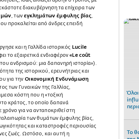
 εκάστοτε διακυβέρνηση τα επίχειρα των
σμών
εγκλημάτων έμφυλης βίας
, των
,
που προκαλείται από άνδρες επειδή
.
Lucile
ργησε και η Γαλλίδα ιστορικός
«Le coût
φει το εξαιρετικά ενδιαφέρον
του ανδρισμού: μια δαπανηρή ιστορία»).
ιότητα της ιστορικού, ερευνήτριας και
Οικονομική Ενδυνάμωση
υ για την
ος των Γυναικών της Γαλλίας,
Όλοι
άμεσα κόστη που η «τοξική
infl
το κράτος, το οποίο δαπανά
περι
 χρόνο για να ανταποκριθεί στη
ταλαιπωρία των θυμάτων έμφυλης βίας,
ωγικότητας και καταστροφές περιουσίας
Το θ
νες ζωές. Ωστόσο, και αυτή η