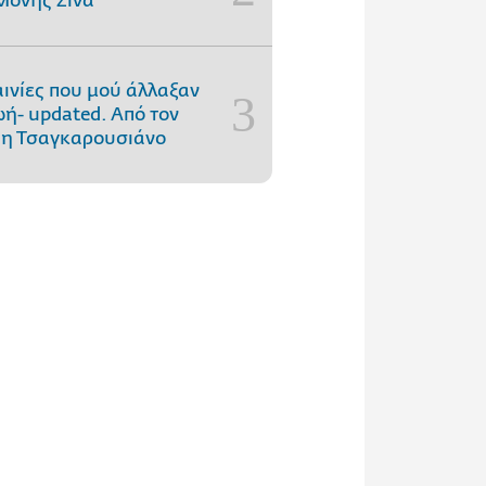
Μονής Σινά
αινίες που μού άλλαξαν
ωή- updated. Aπό τον
η Τσαγκαρουσιάνο