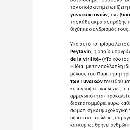
τον οποίο αντιμετωπίζει η
γυναικοκτονιών
βια
, των
της κάθε ακραίας πράξης 
θίχθηκε ο ανδρισμός τους
Υπό αυτό το πρίσμα λειτού
Peytavin
, η οποία υπογρά
de la virilité»
(«Το κόστος 
Η ίδια, με την πολλαπλή ιδ
μέλους του Παρατηρητηρίο
των Γυναικών
του Ιδρύματ
καταγράφει ενδελεχώς τα 
αρρενωπότητα» προκαλεί σ
δισεκατομμύρια ευρώ κάθε
σωματική και ψυχολογική 
υφίσταται απώλειες παραγ
και κυρίως θρηνεί ανθρώπι