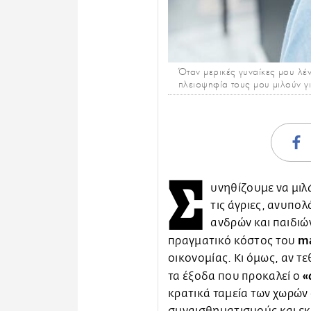
Όταν μερικές γυναίκες μου λένε
πλειοψηφία τους μου μιλούν γ
Σ
υνηθίζουμε να μιλ
τις άγριες, ανυπολ
ανδρών και παιδιώ
m
πραγματικό κόστος του
οικονομίας. Κι όμως, αν τ
«
τα έξοδα που προκαλεί ο
κρατικά ταμεία των χωρών
συναισθηματισμούς και εκκ