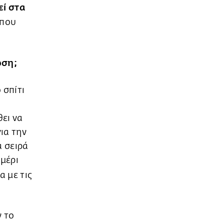
ί στα
 που
ωση;
 σπίτι
θει να
ια την
α σειρά
ημέρι
α με τις
ν το