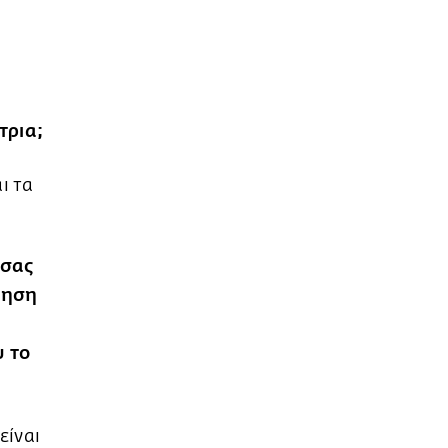
τρια;
ι τα
 σας
ίηση
υ το
είναι