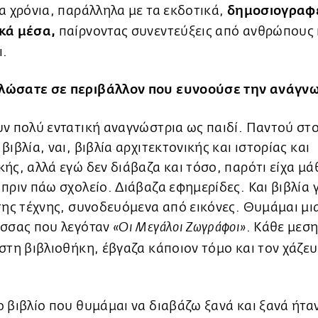
α χρόνια, παράλληλα με τα εκδοτικά,
δημοσιογραφε
κά μέσα,
παίρνοντας συνεντεύξεις από ανθρώπους
ι.
ώσατε σε περιβάλλον που ευνοούσε την ανάγν
ν πολύ εντατική αναγνώστρια ως παιδί. Παντού στο
βιβλία, ναι, βιβλία αρχιτεκτονικής και ιστορίας και
ής, αλλά εγώ δεν διάβαζα και τόσο, παρότι είχα μά
πριν πάω σχολείο. Διάβαζα εφημερίδες. Και βιβλία γ
της τέχνης, συνοδευόμενα από εικόνες. Θυμάμαι μι
ισσας που λεγόταν
. Κάθε μεσ
«Οι Μεγάλοι Ζωγράφοι»
στη βιβλιοθήκη, έβγαζα κάποιον τόμο και τον χάζευ
 βιβλίο που θυμάμαι να διαβάζω ξανά και ξανά ήτα