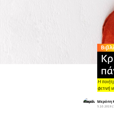
Βιβλ
Κρ
πά
Η ποιήτρ
φετινή 
Μερόπη 
5.10.2019 |