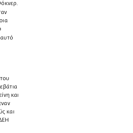
Φόκνερ.
ταν
οια
ο
 αυτό
 του
ρεβάτια
ίνη και
εναν
ύς και
 ΔΕΗ
;