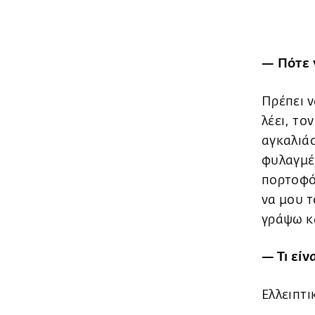
— Πότε 
Πρέπει ν
λέει, το
αγκαλιάσ
φυλαγμέν
πορτοφόλ
να μου τ
γράψω κά
— Τι είν
Ελλειπτι