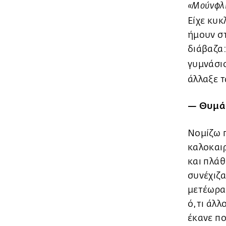
«Μούνφλι
Είχε κυκ
ήμουν στ
διάβαζα
γυμνάσι
άλλαξε τ
— Θυμάσ
Νομίζω π
καλοκαιρ
και πλάθ
συνέχιζα
μετέωρα 
ό,τι άλλ
έκανε πο