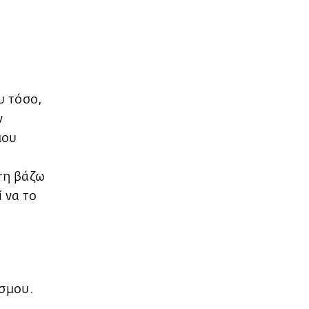
υ τόσο,
ν
μου
 τη βάζω
ί να το
όσμου.