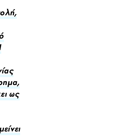
τολή,
ό
Η
νίας
ρημα,
χει ως
μείνει