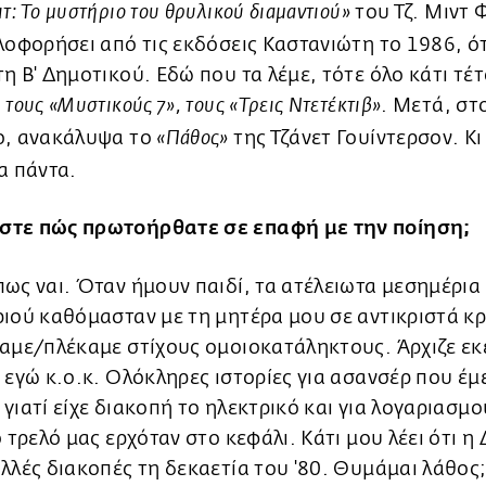
του Τζ. Μιντ 
τ: Το μυστήριο του θρυλικού διαμαντιού»
λοφορήσει από τις εκδόσεις Καστανιώτη το 1986, ό
η Β' Δημοτικού. Εδώ που τα λέμε, τότε όλο κάτι τέτ
:
. Μετά, στ
τους «Μυστικούς 7», τους «Τρεις Ντετέκτιβ»
ο, ανακάλυψα το
της Τζάνετ Γουίντερσον. Κι
«Πάθος»
α πάντα.
τε πώς πρωτοήρθατε σε επαφή με την ποίηση;
ως ναι. Όταν ήμουν παιδί, τα ατέλειωτα μεσημέρια
ιού καθόμασταν με τη μητέρα μου σε αντικριστά κ
αμε/πλέκαμε στίχους ομοιοκατάληκτους. Άρχιζε εκε
 εγώ κ.ο.κ. Ολόκληρες ιστορίες για ασανσέρ που έμ
γιατί είχε διακοπή το ηλεκτρικό και για λογαριασμο
ο τρελό μας ερχόταν στο κεφάλι. Κάτι μου λέει ότι η
λλές διακοπές τη δεκαετία του '80. Θυμάμαι λάθος