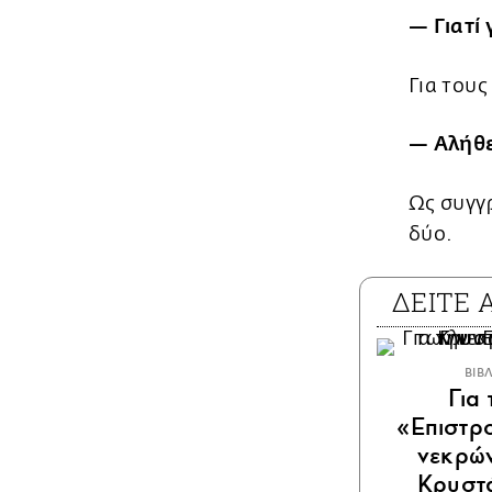
— Γιατί
Για τους
— Αλήθε
Ως συγγρ
δύο.
ΔΕΙΤΕ
ΒΙΒ
Για 
«Επιστρ
νεκρών
Κρυστ