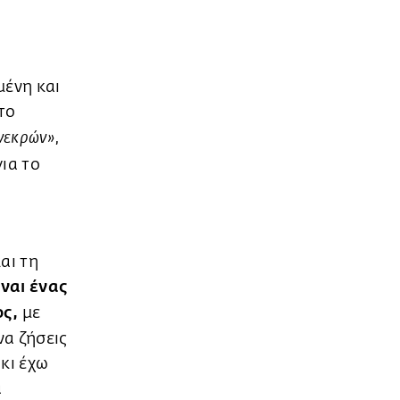
μένη και
το
,
νεκρών»
για το
αι τη
ίναι ένας
ος,
με
να ζήσεις
 κι έχω
α