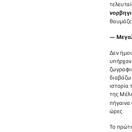
τελευταί
νορβηγι
θαυμάζε
— Μεγαλ
Δεν ήμου
υπήρχαν 
ζωγραφικ
διαβάζω 
ιστορία 
της Μέλ
πήγαινα 
ώρες.
Το πρώτο