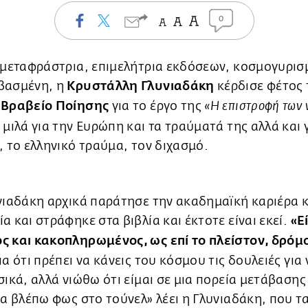
0
 μεταφράστρια, επιμελήτρια εκδόσεων, κοσμογυρισ
βασμένη, η
Κρυστάλλη Γλυνιαδάκη
κέρδισε φέτος 
 Βραβείο Ποίησης
για το έργο της
«Η επιστροφή των 
 μιλά για την Ευρώπη και τα τραύματά της αλλά και 
, το ελληνικό τραύμα, τον διχασμό.
νιαδάκη αρχικά παράτησε την ακαδημαϊκή καριέρα κ
α και στράφηκε στα βιβλία και έκτοτε είναι εκεί.
«Ε
ς και κακοπληρωμένος, ως επί το πλείστον, δρόμ
ια ότι πρέπει να κάνεις του κόσμου τις δουλειές για 
σικά, αλλά νιώθω ότι είμαι σε μια πορεία μετάβασης
να βλέπω φως στο τούνελ» λέει η Γλυνιαδάκη, που τ