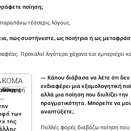
 γράφετε ποίηση;
 παραπάνω τέσσερις λόγους.
ια, πώς συστήνεστε, ως ποιήτρια ή ως μεταφράσ
αφέας. Προκαλεί λιγότερα χάχανα και εμπεριέχει κα
— Κάπου διάβασα να λέτε ότι δεν
 ΑΚΟΜΑ
ενδιαφέρει μια εξομολογητική πο
αλλά μια ποίηση που διυλίζει την
ΛΙΟ
πραγματικότητα. Μπορείτε να μο
την
αναπτύξετε;
οφή των
» της
άλλης
Πολλές φορές διαβάζω ποίηση που 