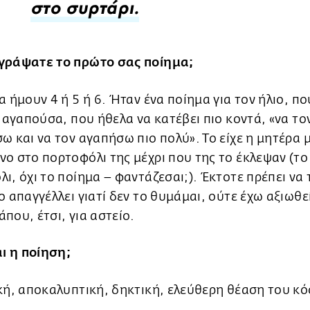
στο συρτάρι.
γράψατε το πρώτο σας ποίημα;
α ήμουν 4 ή 5 ή 6. Ήταν ένα ποίημα για τον ήλιο, πο
ν αγαπούσα, που ήθελα να κατέβει πιο κοντά, «να το
ω και να τον αγαπήσω πιο πολύ». Το είχε η μητέρα 
ο στο πορτοφόλι της μέχρι που της το έκλεψαν (το
ι, όχι το ποίημα – φαντάζεσαι;). Έκτοτε πρέπει να
ο απαγγέλλει γιατί δεν το θυμάμαι, ούτε έχω αξιωθε
που, έτσι, για αστείο.
αι η ποίηση;
κή, αποκαλυπτική, δηκτική, ελεύθερη θέαση του κ