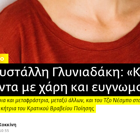
ίο
υστάλλη Γλυνιαδάκη: «Κ
ντα με χάρη και ευγνωμ
ια και μεταφράστρια, μεταξύ άλλων, και του Τζο Νέσμπο στα
νικήτρια του Κρατικού Βραβείου Ποίησης
Κοκκίνη
 10:55