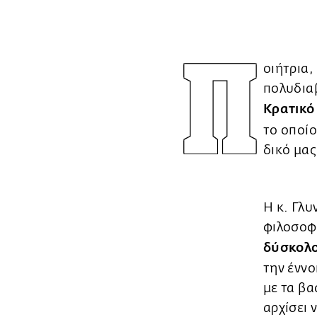
Π
οιήτρια,
πολυδια
Κρατικό
το οποίο
δικό μας
Η κ. Γλυ
φιλοσοφί
δύσκολο
την έννο
με τα βα
αρχίσει 