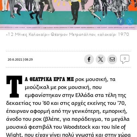
«12 Μήνες Καλοκαίρι» Θέατρον Μετροπόλιταν, καλοκαίρι 1970
0
20.6.2021 | 08:29
Τ
Α ΘΕΑΤΡΙΚΑ ΕΡΓΑ ΜΕ
ροκ μουσική, τα
μιούζικαλ με ροκ μουσική, που
εμφανίστηκαν στην Ελλάδα στα τέλη της
δεκαετίας του ’60 και στις αρχές εκείνης του ’70,
έπαιρναν αφορμή από την γενικότερη, εμπορική,
άνοδο του ροκ (βλέπε, για παράδειγμα, τα μεγάλα
μουσικά φεστιβάλ του Woodstock και του Isle of
Wight, που είχαν γίνει πολύ γνωστά και στην χώρα