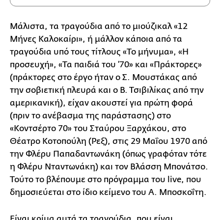
Μάλιστα, τα τραγούδια από το μιούζικαλ «12
Μήνες Καλοκαίρι», ή μάλλον κάποια από τα
τραγούδια υπό τους τίτλους «Το μήνυμα», «Η
προσευχή», «Τα παιδιά του ’70» και «Πράκτορες»
(πράκτορες στο έργο ήταν ο Σ. Μουστάκας από
την σοβιετική πλευρά και ο Β. Τσιβιλίκας από την
αμερικανική), είχαν ακουστεί για πρώτη φορά
(πριν το ανέβασμα της παράστασης) στο
«Κοντσέρτο 70» του Σταύρου Ξαρχάκου, στο
Θέατρο Κοτοπούλη (Ρεξ), στις 29 Μαΐου 1970 από
την Φλέρυ Παπαδαντωνάκη (όπως γραφόταν τότε
η Φλέρυ Νταντωνάκη) και τον Βλάσση Μπονάτσο.
Τούτο το βλέπουμε στο πρόγραμμα του live, που
δημοσιεύεται στο ίδιο κείμενο του Α. Μποσκοΐτη.
Είναι κρίμα αυτά τα τραγούδια, που είναι