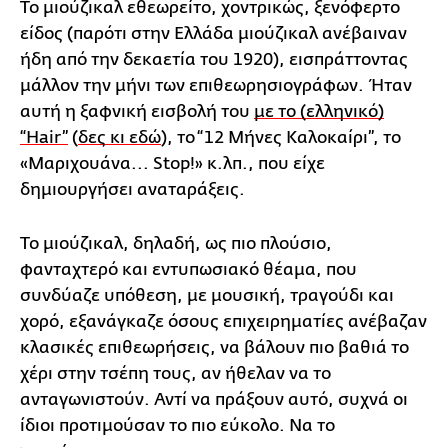
Το μιούζικαλ εθεωρείτο, χοντρικώς, ξενόφερτο
είδος (παρότι στην Ελλάδα μιούζικαλ ανέβαιναν
ήδη από την δεκαετία του 1920), εισπράττοντας
μάλλον την μήνι των επιθεωρησιογράφων. Ήταν
αυτή η ξαφνική εισβολή του
με το (ελληνικό)
“Hair”
(
δες κι εδώ
), το “12 Μήνες Καλοκαίρι”, το
«Μαριχουάνα... Stop!» κ.λπ., που είχε
δημιουργήσει αναταράξεις.
Το μιούζικαλ, δηλαδή, ως πιο πλούσιο,
φανταχτερό και εντυπωσιακό θέαμα, που
συνδύαζε υπόθεση, με μουσική, τραγούδι και
χορό, εξανάγκαζε όσους επιχειρηματίες ανέβαζαν
κλασικές επιθεωρήσεις, να βάλουν πιο βαθιά το
χέρι στην τσέπη τους, αν ήθελαν να το
ανταγωνιστούν. Αντί να πράξουν αυτό, συχνά οι
ίδιοι προτιμούσαν το πιο εύκολο. Να το