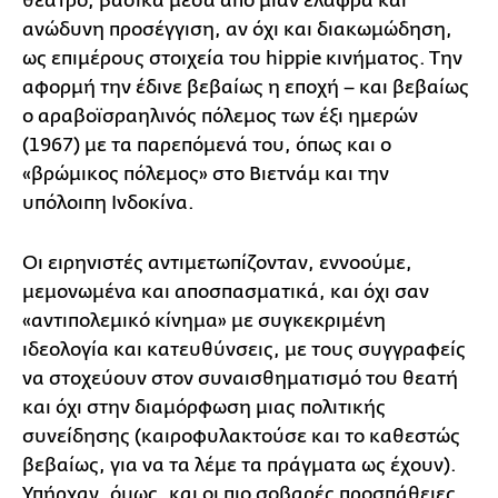
θέατρο, βασικά μέσα από μιαν ελαφρά και
ανώδυνη προσέγγιση, αν όχι και διακωμώδηση,
ως επιμέρους στοιχεία του hippie κινήματος. Την
αφορμή την έδινε βεβαίως η εποχή – και βεβαίως
ο αραβοϊσραηλινός πόλεμος των έξι ημερών
(1967) με τα παρεπόμενά του, όπως και ο
«βρώμικος πόλεμος» στο Βιετνάμ και την
υπόλοιπη Ινδοκίνα.
Οι ειρηνιστές αντιμετωπίζονταν, εννοούμε,
μεμονωμένα και αποσπασματικά, και όχι σαν
«αντιπολεμικό κίνημα» με συγκεκριμένη
ιδεολογία και κατευθύνσεις, με τους συγγραφείς
να στοχεύουν στον συναισθηματισμό του θεατή
και όχι στην διαμόρφωση μιας πολιτικής
συνείδησης (καιροφυλακτούσε και το καθεστώς
βεβαίως, για να τα λέμε τα πράγματα ως έχουν).
Υπήρχαν, όμως, και οι πιο σοβαρές προσπάθειες,