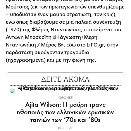
Μούτσιος (εκ των πρωταγωνιστών υπενθυμίζουμε
– υποδυόταν έναν μαύρο στρατιώτη, τον Κρις),
ενώ όπως διαβάζουμε σε μια παλαιά συνέντευξη
(1970) της Φλέρυς Νταντωνάκη, στο κείμενο τού
Αντώνη Μποσκοΐτη «Η άγνωστη Φλέρη
Νταντωνάκη / Μέρος Β», εδώ στο LiFΟ.gr, στην
παράσταση ακούγονταν τραγούδια
(ηχογραφημένα) και με την φωνή της.
ΔΕΙΤΕ ΑΚΟΜΑ
ΟΘΟΝΕΣ
Ajita Wilson: Η μαύρη τρανς
ηθοποιός των ελληνικών ερωτικών
ταινιών των ’70s και ’80s
06.06.21