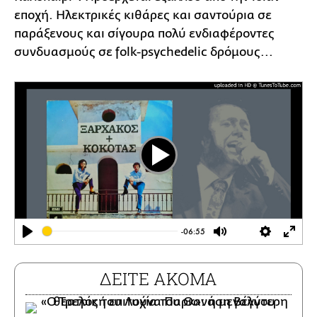
εποχή. Ηλεκτρικές κιθάρες και σαντούρια σε
παράξενους και σίγουρα πολύ ενδιαφέροντες
συνδυασμούς σε folk-psychedelic δρόμους...
Play
-06:55
Play
Mute
Settings
Ente
full
ΔΕΙΤΕ ΑΚΟΜΑ