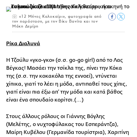
«12 Μήνες Καλοκαίρι», φωτογραφία από
την παράσταση, με την Βίκυ Βανίτα και τον
Μάκη Δεμίρη
Ρίκα Διαλυνά
Η Τζούλυ «γκο-γκο» (σ.σ. go-go girl) από το Λας
Βέγκας! Μασάει την τσίκλα της, πίνει την Κόκα
της (σ.σ. την κοκακόλα της εννοεί), ντύνεται
χίπικα, γιατί το λέει η μόδα, αντιπαθεί τους χίπις,
γιατί είναι πια έξω απ’ την μόδα και κατά βάθος
είναι ένα σπουδαίο κορίτσι.(...)
Στους άλλους ρόλους οι Γιάννης Βόγλης
(Μελέτης, ο νυχτοφύλακας του Εσπεράντζα),
Μαίρη Κυβέλου (Γερμανίδα τουρίστρια), Χαριτίνη