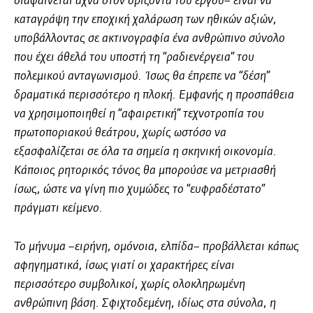
διαφαίνεται αχνά στον ορίζοντα του έργου– είναι να
καταγράψη την εποχική χαλάρωση των ηθικών αξιών,
υποβάλλοντας σε ακτινογραφία ένα ανθρώπινο σύνολο
που έχει άθελά του υποστή τη “ραδιενέργεια” του
πολεμικού ανταγωνισμού. Ίσως θα έπρεπε να “δέση”
δραματικά περισσότερο η πλοκή. Εμφανής η προσπάθεια
να χρησιμοποιηθεί η “αφαιρετική” τεχνοτροπία του
πρωτοποριακού θεάτρου, χωρίς ωστόσο να
εξασφαλίζεται σε όλα τα σημεία η σκηνική οικονομία.
Κάποιος ρητορικός τόνος θα μπορούσε να μετριασθή
ίσως, ώστε να γίνη πιο χυμώδες το “ευφραδέστατο”
πράγματι κείμενο.
Το μήνυμα –ειρήνη, ομόνοια, ελπίδα– προβάλλεται κάπως
αφηγηματικά, ίσως γιατί οι χαρακτήρες είναι
περισσότερο συμβολικοί, χωρίς ολοκληρωμένη
ανθρώπινη βάση. Σφιχτοδεμένη, ιδίως στα σύνολα, η