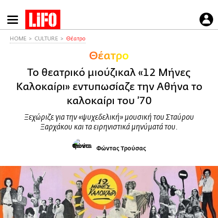
Παράκαμψη
προς
το
HOME
CULTURE
Θέατρο
κυρίως
Θέατρο
περιεχόμενο
Το θεατρικό μιούζικαλ «12 Μήνες
Καλοκαίρι» εντυπωσίαζε την Αθήνα το
καλοκαίρι του ’70
Ξεχώριζε για την «ψυχεδελική» μουσική του Σταύρου
Ξαρχάκου και τα ειρηνιστικά μηνύματά του.
Φώντας Τρούσας