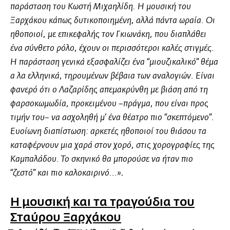
παράσταση του Κωστή Μιχαηλίδη. Η μουσική του
Ξαρχάκου κάπως δυτικοποιημένη, αλλά πάντα ωραία. Οι
ηθοποιοί, με επικεφαλής τον Γκιωνάκη, που διαπλάθει
ένα σύνθετο ρόλο, έχουν οι περισσότεροι καλές στιγμές.
Η παράσταση γενικά εξασφαλίζει ένα “μιουζικαλικό” θέμα
α λα ελληνικά, τηρουμένων βέβαια των αναλογιών. Είναι
φανερό ότι ο Λαζαρίδης απεμακρύνθη με βιάση από τη
φαρσοκωμωδία, προκειμένου –πράγμα, που είναι προς
τιμήν του– να ασχοληθή μ’ ένα θέατρο πιο “σκεπτόμενο”.
Ευοίωνη διαπίστωση: αρκετές ηθοποιοί του θιάσου τα
καταφέρνουν μια χαρά στον χορό, στις χορογραφίες της
Καμπαλάδου. Το σκηνικό θα μπορούσε να ήταν πιο
.
“ζεστό” και πιο καλοκαιρινό...»
Η μουσική και τα τραγούδια του
Σταύρου Ξαρχάκου