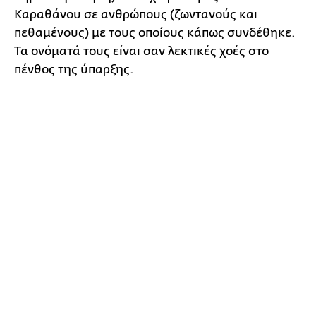
Καραθάνου σε ανθρώπους (ζωντανούς και
πεθαμένους) με τους οποίους κάπως συνδέθηκε.
Τα ονόματά τους είναι σαν λεκτικές χοές στο
πένθος της ύπαρξης.
0
Τελευταία στη σειρά, στη δημόσια τελετή της
παράστασης, αποχαιρετά την Έλλη
Παπαγεωργακοπούλου, τη σκηνογράφο και
ενδυματολόγο που έφυγε από τη ζωή τον
περασμένο Απρίλιο, συνεργάτιδά του στην
, στον
και στους
: «Μα
Γκόλφω
Βυσσινόκηπο
Όρνιθες
πάνω απ’ όλα χαιρετήστε μου την Έλλη, τη
χρυσοχέρα, που έβγαζε απ’ τη στάχτη πρόσφορο
και από το ξίδι μύρο!».