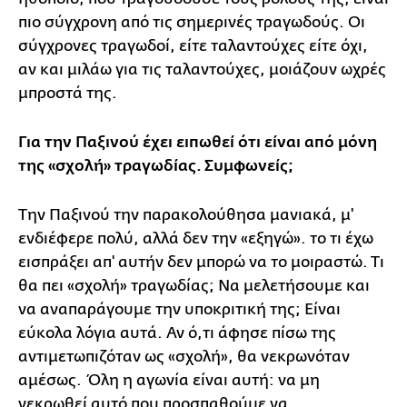
πιο σύγχρονη από τις σημερινές τραγωδούς. Οι
σύγχρονες τραγωδοί, είτε ταλαντούχες είτε όχι,
αν και μιλάω για τις ταλαντούχες, μοιάζουν ωχρές
μπροστά της.
Για την Παξινού έχει ειπωθεί ότι είναι από μόνη
της «σχολή» τραγωδίας. Συμφωνείς;
Την Παξινού την παρακολούθησα μανιακά, μ'
ενδιέφερε πολύ, αλλά δεν την «εξηγώ». το τι έχω
εισπράξει απ' αυτήν δεν μπορώ να το μοιραστώ. Τι
θα πει «σχολή» τραγωδίας; Να μελετήσουμε και
να αναπαράγουμε την υποκριτική της; Είναι
εύκολα λόγια αυτά. Αν ό,τι άφησε πίσω της
αντιμετωπιζόταν ως «σχολή», θα νεκρωνόταν
αμέσως. Όλη η αγωνία είναι αυτή: να μη
νεκρωθεί αυτό που προσπαθούμε να