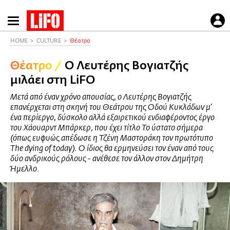
Παράκαμψη
προς
το
HOME
CULTURE
Θέατρο
κυρίως
Θέατρο
/
Ο Λευτέρης Βογιατζής
περιεχόμενο
μιλάει στη LiFO
Mετά από έναν χρόνο απουσίας, ο Λευτέρης Βογιατζής
επανέρχεται στη σκηνή του Θεάτρου της Οδού Κυκλάδων μ’
ένα περίεργο, δύσκολο αλλά εξαιρετικού ενδιαφέροντος έργο
του Χάουαρντ Μπάρκερ, που έχει τίτλο Το ύστατο σήμερα
(όπως ευφυώς απέδωσε η Τζένη Μαστοράκη τον πρωτότυπο
The dying of today). Ο ίδιος θα ερμηνεύσει τον έναν από τους
δύο ανδρικούς ρόλους - ανέθεσε τον άλλον στον Δημήτρη
Ήμελλο.