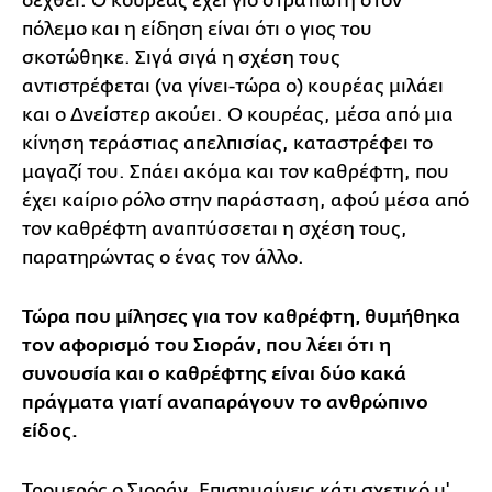
δεχθεί. Ο κουρέας έχει γιο στρατιώτη στον
πόλεμο και η είδηση είναι ότι ο γιος του
σκοτώθηκε. Σιγά σιγά η σχέση τους
αντιστρέφεται (να γίνει-τώρα ο) κουρέας μιλάει
και ο Δνείστερ ακούει. Ο κουρέας, μέσα από μια
κίνηση τεράστιας απελπισίας, καταστρέφει το
μαγαζί του. Σπάει ακόμα και τον καθρέφτη, που
έχει καίριο ρόλο στην παράσταση, αφού μέσα από
τον καθρέφτη αναπτύσσεται η σχέση τους,
παρατηρώντας ο ένας τον άλλο.
Τώρα που μίλησες για τον καθρέφτη, θυμήθηκα
τον αφορισμό τoυ Σιοράν, που λέει ότι η
συνουσία και ο καθρέφτης είναι δύο κακά
πράγματα γιατί αναπαράγουν το ανθρώπινο
είδος.
Τρομερός ο Σιοράν. Επισημαίνεις κάτι σχετικό μ'