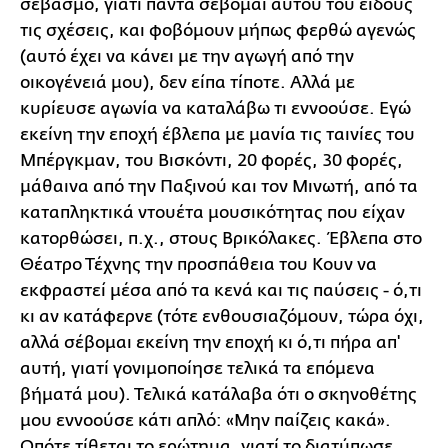
σεβασμό, γιατί πάντα σέβομαι αυτού του είδους
τις σχέσεις, και φοβόμουν μήπως φερθώ αγενώς
(αυτό έχει να κάνει με την αγωγή από την
οικογένειά μου), δεν είπα τίποτε. Αλλά με
κυρίευσε αγωνία να καταλάβω τι εννοούσε. Εγώ
εκείνη την εποχή έβλεπα με μανία τις ταινίες του
Μπέργκμαν, του Βισκόντι, 20 φορές, 30 φορές,
μάθαινα από την Παξινού και τον Μινωτή, από τα
καταπληκτικά ντουέτα μουσικότητας που είχαν
κατορθώσει, π.χ., στους Βρικόλακες. Έβλεπα στο
Θέατρο Τέχνης την προσπάθεια του Κουν να
εκφραστεί μέσα από τα κενά και τις παύσεις - ό,τι
κι αν κατάφερνε (τότε ενθουσιαζόμουν, τώρα όχι,
αλλά σέβομαι εκείνη την εποχή κι ό,τι πήρα απ'
αυτή, γιατί γονιμοποίησε τελικά τα επόμενα
βήματά μου). Τελικά κατάλαβα ότι ο σκηνοθέτης
μου εννοούσε κάτι απλό: «Μην παίζεις κακά».
Οπότε τίθεται το ερώτημα, γιατί το διατύπωσε