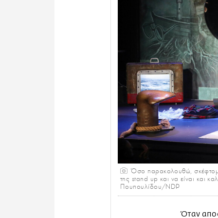
Όσο παρακολουθώ, σκέφτομαι
της stand up και να είναι και κ
Πουπουλίδου/NDP
Όταν αποφ