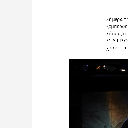
Σήμερα τη
ξεμπερδεύ
κάπου, π
Μ.Α.Ι.Ρ.Ο
χρόνο υπά