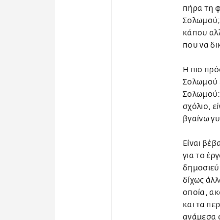
πήρα τη φ
Σολωμού;»
κάπου αλλ
που να δι
Η πιο πρ
Σολωμού 
Σολωμού: 
σχόλιο, εί
βγαίνω γυ
Είναι βέβ
για το έρ
δημοσιεύμ
δίχως άλλ
οποία, ακ
και τα πε
ανάμεσα σ