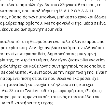
ίσης ιδιαίτερη καλλιτέχνιδα του ελληνικού θεάτρου, τη
ωτόπαππα, που υποδύθηκε τη Μ.Α.Ι.Ρ.Ο.Υ.Λ.Α. Η
πα, ηθοποιός των ημιτονίων, μπήκε στο έργο και έδωσε
ς μαύρες περιοχές του. Με το φανελάκι της, μέσα σε ένα
, έκανε μια αλησμόνητη ερμηνεία.
οπούλου τότε τη θεωρούσαν ένα πολυτάλαντο πρόσωπο,
τερη περίπτωση. Δεν είχε ανεβάσει ακόμα τον «Αθανάσιο
εν την είχε «περιποιηθεί», δημοσιεύοντας μια γυμνή
α της, το «Πρώτο Θέμα», δεν είχαν ξεσηκωθεί εναντίον
τριδολάτρες και κάθε λογής συντηρητικοί, τους οποίους
ε αδιάλειπτα. Αν εξετάσουμε την περίπτωσή της, είναι η
παραμένει πιστή σε αυτό που θέλει να εκφράσει, έχει
ι τη μοναδική και ενοχλητική γλώσσα της και έχει
 θύελλα στο Twitter, ειδικά με αφορμή τους «Σφήκες»
αυρο, με τους φανατικούς του ενός στρατοπέδου να
ν τα δικαστήρια της τέχνης.