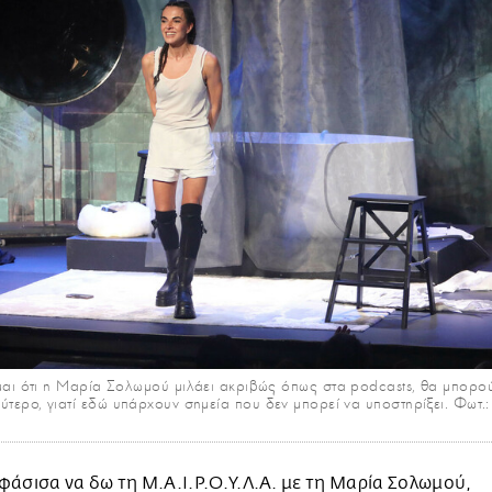
 ότι η Μαρία Σολωμού μιλάει ακριβώς όπως στα podcasts, θα μπορούσ
αλύτερο, γιατί εδώ υπάρχουν σημεία που δεν μπορεί να υποστηρίξει. Φωτ.
άσισα να δω τη Μ.Α.Ι.Ρ.Ο.Υ.Λ.Α. με τη Μαρία Σολωμού,