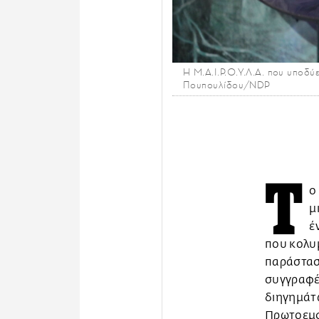
Η Μ.Α.Ι.Ρ.Ο.Υ.Λ.Α. που υποδύ
Πουπουλίδου/NDP
Τ
ο
μ
έ
που κολυ
παράστασ
συγγραφέα
διηγημάτω
Πρωτοεμφ