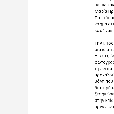
με μια επ
Μαρία Πρ
Πρωτόπαπ
νόημα στι
κουζινάκι
Την Κιτσ
μια ιδιαί
Διάκο», δ
φωτογραφί
της οι πα
προκαλούσ
μόνη που 
διατηρήσε
ξεσηκώσει
στην Επίδ
οργανώνου