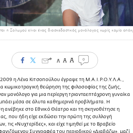
εται η Σολωμού είναι ένας διασκεδαστικός μονόλογος χωρίς καμία από
0
 2009 η Λένα Κιτσοπούλου έγραψε τη Μ.Α.Ι.Ρ.Ο.Υ.Λ.Α.,
ια κωμικοτραγική θεώρηση της φιλοσοφίας της ζωής,
ναν μονόλογο για μια περίεργη τριανταεπτάχρονη γυναίκα
μπάει μέσα σε άλυτα καθημερινά προβλήματα. Η
η ανέβηκε στο Εθνικό Θέατρο και τη σκηνοθέτησε η
ς, που ήδη είχε εκδώσει την πρώτη της συλλογή
ν, τις «Νυχτερίδες», και είχε τιμηθεί με το Βραβείο
ανιζόμενου Συγγραφέα του περιοδικού «Διαβάζω», μαζί