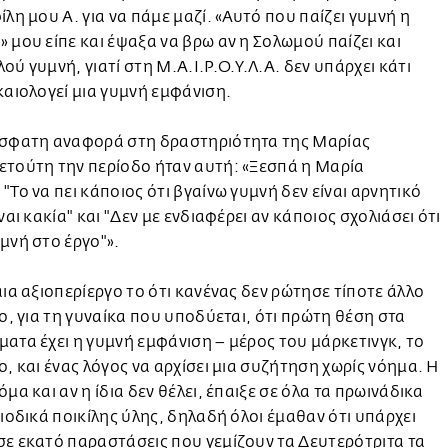
ίλη μου Α. για να πάμε μαζί. «Αυτό που παίζει γυμνή η
 μου είπε και έψαξα να βρω αν η Σολωμού παίζει και
ού γυμνή, γιατί στη Μ.Α.Ι.Ρ.Ο.Υ.Λ.Α. δεν υπάρχει κάτι
καιολογεί μια γυμνή εμφάνιση.
όσφατη αναφορά στη δραστηριότητα της Μαρίας
ετούτη την περίοδο ήταν αυτή: «Ξεσπά η Μαρία
"Το να πει κάποιος ότι βγαίνω γυμνή δεν είναι αρνητικό
ναι κακία" και "Δεν με ενδιαφέρει αν κάποιος σχολιάσει ότι
μνή στο έργο"».
αια αξιοπερίεργο το ότι κανένας δεν ρώτησε τίποτε άλλο
γο, για τη γυναίκα που υποδύεται, ότι πρώτη θέση στα
ατα έχει η γυμνή εμφάνιση – μέρος του μάρκετινγκ, το
ο, και ένας λόγος να αρχίσει μια συζήτηση χωρίς νόημα. Η
όμα και αν η ίδια δεν θέλει, έπαιξε σε όλα τα πρωινάδικα
ριοδικά ποικίλης ύλης, δηλαδή όλοι έμαθαν ότι υπάρχει
ε εκατό παραστάσεις που γεμίζουν τα Δευτερότριτα τα