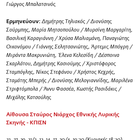
Γιώργος Μπαλατσινός
Ερμηνεύουν:
Δημήτρης Τηλιακός / Διονύσης
Σούρμπης, Μαρία Μητσοπούλου / Μυρσίνη Μαργαρίτη,
Βασιλική Καραγιάννη / Χρύσα Μαλιαμάνη, Παναγιώτης
Οικονόμου / Γιάννης Σελητσανιώτης, Άρτεμις Μπόγρη /
Μιράντα Μακρυνιώτη, Έλενα Κελεσίδη / Δέσποινα
Σκαρλάτου, Δημήτρης Κασιούμης / Χριστόφορος
Σταμπόγλης, Νίκος Στεφάνου / Χρήστος Κεχρής,
Σταμάτης Μπερής / Διονύσης Μελογιαννίδης, Μαριλένα
Στριφτόμπολα / Άννυ Φασσέα, Κωστής Ρασιδάκις /
Μιχάλης Κατσούλης
Αίθουσα Σταύρος Νιάρχος Εθνικής Λυρικής
Σκηνής - ΚΠΙΣΝ
23, 27, 29, 31/3, 12, 14, 17, 20/4, 19:30 (Κυριακές 18:30)