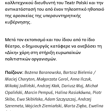
καλλιτεχνικού διευθυντή του Teatr Polski και την
αντικατάστασή του από έναν τηλεοπτικό ηθοποιό
της αρεσκείας της υπερσυντηρητικής
κυβέρνησης.
Μετά τον εκτοπισμό και του ίδιου από το ίδιο
θέατρο, ο δημιουργός κατάφερε να ανεβάσει τη
«Δίκη» χάρη στη στήριξη ευρωπαϊκών
πολιτιστικών οργανισμών.
Παίζουν:
Bożena Baranowska, Bartosz Bielenia /
Maciej Charyton, Małgorzata Gorol, Anna Ilczuk,
Mikołaj Jodliński, Andrzej Kłak, Dariusz Maj, Michał
Opaliński, Marcin Pempuś, Halina Rasiakówna, Piotr
Skiba, Ewa Skibińska, Adam Szczyszczaj, Andrzej
Szeremeta, Wojciech Ziemiański, Marta Zięba, Ewelina