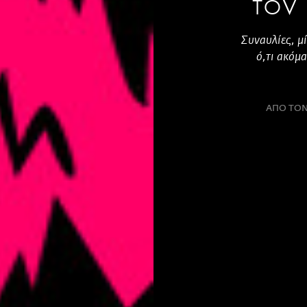
τον
Συναυλίες, μ
ό,τι ακόμ
ΑΠΟ ΤΟΝ