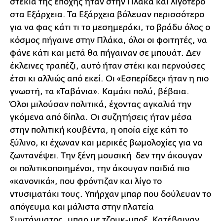
στέκια της εποχής ήταν στην Πλάκα και λιγότερο
στα Εξάρχεια. Τα Εξάρχεια βόλευαν περισσότερο
για να φας κάτι τι το μεσημεράκι, το βράδυ όλος ο
κόσμος πήγαινε στην Πλάκα, όλοι οι φοιτητές, να
φάνε κάτι και μετά θα πήγαιναν σε μπουάτ. Δεν
έκλεινες τραπέζι, αυτό ήταν στέκι και περνούσες
έτσι κι αλλιώς από εκεί. Οι «Εσπερίδες» ήταν η πιο
γνωστή, τα «Ταβάνια». Καμάκι πολύ, βέβαια.
Όλοι μιλούσαν πολιτικά, έχοντας αγκαλιά την
γκόμενα από δίπλα. Οι συζητήσεις ήταν μέσα
στην πολιτική κουβέντα, η οποία είχε κάτι το
ξύλινο, κι έχωναν και μερικές βωμολοχίες για να
ζωντανέψει. Την ξένη μουσική δεν την άκουγαν
οι πολιτικοποιημένοι, την άκουγαν παιδιά πιο
«κανονικά», που φρόντιζαν και λίγο το
ντυσιματάκι τους. Υπήρχαν μπαρ που δούλευαν το
απόγευμα και μάλιστα στην πλατεία
Συντάγματος, μπαρ με τζουκ-μποξ. Κατέβαιναν