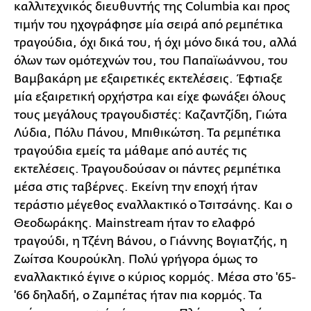
καλλιτεχνικός διευθυντής της Columbia και προς
τιμήν του ηχογράφησε μία σειρά από ρεμπέτικα
τραγούδια, όχι δικά του, ή όχι μόνο δικά του, αλλά
όλων των ομότεχνών του, του Παπαϊωάννου, του
Βαμβακάρη με εξαιρετικές εκτελέσεις. Έφτιαξε
μία εξαιρετική ορχήστρα και είχε φωνάξει όλους
τους μεγάλους τραγουδιστές: Καζαντζίδη, Γιώτα
Λύδια, Πόλυ Πάνου, Μπιθικώτση. Τα ρεμπέτικα
τραγούδια εμείς τα μάθαμε από αυτές τις
εκτελέσεις. Τραγουδούσαν οι πάντες ρεμπέτικα
μέσα στις ταβέρνες. Εκείνη την εποχή ήταν
τεράστιο μέγεθος εναλλακτικό ο Τσιτσάνης. Και ο
Θεοδωράκης. Mainstream ήταν το ελαφρό
τραγούδι, η Τζένη Βάνου, ο Γιάννης Βογιατζής, η
Ζωίτσα Κουρούκλη. Πολύ γρήγορα όμως το
εναλλακτικό έγινε ο κύριος κορμός. Μέσα στο '65-
'66 δηλαδή, ο Ζαμπέτας ήταν πια κορμός. Τα