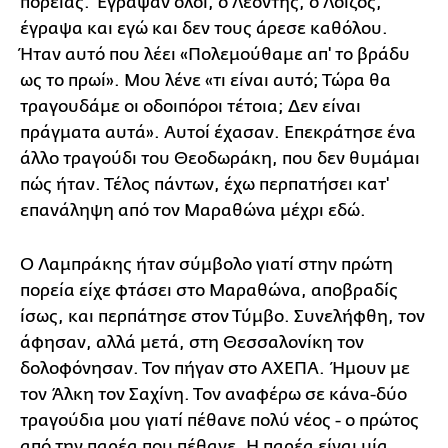
πορείας. Έγραψαν όλοι, ο Λεοντής, ο Λοΐζος,
έγραψα και εγώ και δεν τους άρεσε καθόλου.
Ήταν αυτό που λέει «Πολεμούθαμε απ' το βράδυ
ως το πρωί». Μου λένε «τι είναι αυτό; Τώρα θα
τραγουδάμε οι οδοιπόροι τέτοια; Δεν είναι
πράγματα αυτά». Αυτοί έχασαν. Επεκράτησε ένα
άλλο τραγούδι του Θεοδωράκη, που δεν θυμάμαι
πώς ήταν. Τέλος πάντων, έχω περπατήσει κατ'
επανάληψη από τον Μαραθώνα μέχρι εδώ.
Ο Λαμπράκης ήταν σύμβολο γιατί στην πρώτη
πορεία είχε φτάσει στο Μαραθώνα, αποβραδίς
ίσως, και περπάτησε στον Τύμβο. Συνελήφθη, τον
άφησαν, αλλά μετά, στη Θεσσαλονίκη τον
δολοφόνησαν. Τον πήγαν στο ΑΧΕΠΑ. Ήμουν με
τον Άλκη τον Σαχίνη. Τον αναφέρω σε κάνα-δύο
τραγούδια μου γιατί πέθανε πολύ νέος - ο πρώτος
από την παρέα που πέθανε. Η παρέα είναι μία