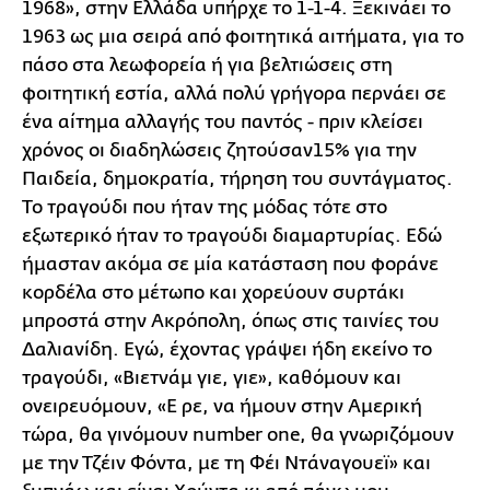
1968», στην Ελλάδα υπήρχε το 1-1-4. Ξεκινάει το
1963 ως μια σειρά από φοιτητικά αιτήματα, για το
πάσο στα λεωφορεία ή για βελτιώσεις στη
φοιτητική εστία, αλλά πολύ γρήγορα περνάει σε
ένα αίτημα αλλαγής του παντός - πριν κλείσει
χρόνος οι διαδηλώσεις ζητούσαν15% για την
Παιδεία, δημοκρατία, τήρηση του συντάγματος.
Το τραγούδι που ήταν της μόδας τότε στο
εξωτερικό ήταν το τραγούδι διαμαρτυρίας. Εδώ
ήμασταν ακόμα σε μία κατάσταση που φοράνε
κορδέλα στο μέτωπο και χορεύουν συρτάκι
μπροστά στην Ακρόπολη, όπως στις ταινίες του
Δαλιανίδη. Εγώ, έχοντας γράψει ήδη εκείνο το
τραγούδι, «Βιετνάμ γιε, γιε», καθόμουν και
ονειρευόμουν, «Ε ρε, να ήμουν στην Αμερική
τώρα, θα γινόμουν number one, θα γνωριζόμουν
με την Τζέιν Φόντα, με τη Φέι Ντάναγουεϊ» και