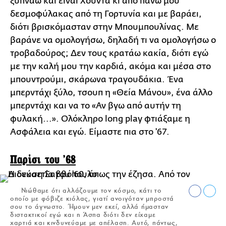
ξυπνάω και είναι Χούντα κι από πάνω μου
δεσμοφύλακας από τη Γορτυνία και με βαράει,
διότι βρισκόμασταν στην Μπουμπουλίνας. Με
βαράνε να ομολογήσω, δηλαδή τι να ομολογήσω ο
τροβαδούρος; Δεν τους κρατάω κακία, διότι εγώ
με την καλή μου την καρδιά, ακόμα και μέσα στο
μπουντρούμι, σκάρωνα τραγουδάκια. Ένα
μπερντάχι ξύλο, τσουπ η «Θεία Μάνου», ένα άλλο
μπερντάχι και να το «Αν βγω από αυτήν τη
φυλακή...». Ολόκληρο long play φτιάξαμε η
Ασφάλεια και εγώ. Είμαστε πια στο '67.
Παρίσι του '68
Νιώθαμε ότι αλλάζουμε τον κόσμο, κάτι το
οποίο με φόβιζε κιόλας, γιατί ανοιγόταν μπροστά
σου το άγνωστο. Ήμουν μεν εκεί, αλλά ήμασταν
διστακτικοί εγώ και η Άσπα διότι δεν είχαμε
χαρτιά και κινδυνεύαμε με απέλαση. Αυτό, πάντως,