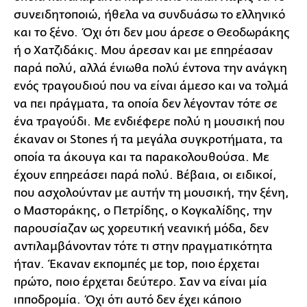
συνειδητοποιώ, ήθελα να συνδυάσω το ελληνικό
και το ξένο. Όχι ότι δεν μου άρεσε ο Θεοδωράκης
ή ο Χατζιδάκις. Μου άρεσαν και με επηρέασαν
παρά πολύ, αλλά ένιωθα πολύ έντονα την ανάγκη
ενός τραγουδιού που να είναι άμεσο και να τολμά
να πει πράγματα, τα οποία δεν λέγονταν τότε σε
ένα τραγούδι. Με ενδιέφερε πολύ η μουσική που
έκαναν οι Stones ή τα μεγάλα συγκροτήματα, τα
οποία τα άκουγα και τα παρακολουθούσα. Με
έχουν επηρεάσει παρά πολύ. Βέβαια, οι ειδικοί,
που ασχολούνταν με αυτήν τη μουσική, την ξένη,
ο Μαστοράκης, ο Πετρίδης, ο Κογκαλίδης, την
παρουσίαζαν ως χορευτική νεανική μόδα, δεν
αντιλαμβάνονταν τότε τι στην πραγματικότητα
ήταν. Έκαναν εκπομπές με top, ποιο έρχεται
πρώτο, ποιο έρχεται δεύτερο. Σαν να είναι μία
ιπποδρομία. Όχι ότι αυτό δεν έχει κάποιο