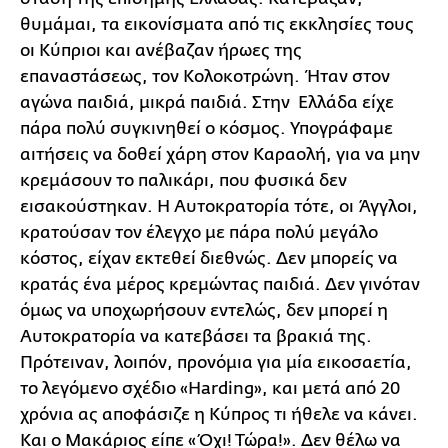
θυμάμαι, τα εικονίσματα από τις εκκλησίες τους
οι Κύπριοι και ανέβαζαν ήρωες της
επαναστάσεως, τον Κολοκοτρώνη. Ήταν στον
αγώνα παιδιά, μικρά παιδιά. Στην Ελλάδα είχε
πάρα πολύ συγκινηθεί ο κόσμος. Υπογράφαμε
αιτήσεις να δοθεί χάρη στον Καραολή, για να μην
κρεμάσουν το παλικάρι, που φυσικά δεν
εισακούστηκαν. Η Αυτοκρατορία τότε, οι Άγγλοι,
κρατούσαν τον έλεγχο με πάρα πολύ μεγάλο
κόστος, είχαν εκτεθεί διεθνώς. Δεν μπορείς να
κρατάς ένα μέρος κρεμώντας παιδιά. Δεν γινόταν
όμως να υποχωρήσουν εντελώς, δεν μπορεί η
Αυτοκρατορία να κατεβάσει τα βρακιά της.
Πρότειναν, λοιπόν, προνόμια για μία εικοσαετία,
το λεγόμενο σχέδιο «Harding», και μετά από 20
χρόνια ας αποφάσιζε η Κύπρος τι ήθελε να κάνει.
Και ο Μακάριος είπε «Όχι! Τώρα!». Δεν θέλω να