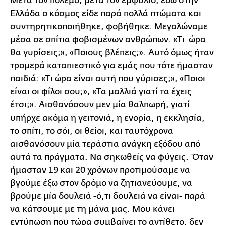
Μετά τον πόλεμο, μετά τον εμφύλιο, εδώ στην
Ελλάδα ο κόσμος είδε παρά πολλά πτώματα και
συντηρητικοποιήθηκε, φοβήθηκε. Μεγαλώναμε
μέσα σε σπίτια φοβισμένων ανθρώπων. «Τι ώρα
θα γυρίσεις;», «Ποιους βλέπεις;». Αυτό όμως ήταν
τρομερά καταπιεστικό για εμάς που τότε ήμασταν
παιδιά: «Τι ώρα είναι αυτή που γύρισες;», «Ποιοι
είναι οι φίλοι σου;», «Τα μαλλιά γιατί τα έχεις
έτσι;». Αισθανόσουν μεν μία θαλπωρή, γιατί
υπήρχε ακόμα η γειτονιά, η ενορία, η εκκλησία,
το σπίτι, το σόι, οι θείοι, και ταυτόχρονα
αισθανόσουν μία τεράστια ανάγκη εξόδου από
αυτά τα πράγματα. Να σηκωθείς να φύγεις. Όταν
ήμασταν 19 και 20 χρόνων προτιμούσαμε να
βγούμε έξω στον δρόμο να ζητιανεύουμε, να
βρούμε μία δουλειά -ό,τι δουλειά να είναι- παρά
να κάτσουμε με τη μάνα μας. Μου κάνει
εντύπωση που τώρα συμβαίνει το αντίθετο, δεν