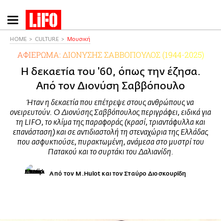
Παράκαμψη
προς
το
HOME
CULTURE
Μουσική
κυρίως
ΑΦΙΕΡΩΜΑ: ΔΙΟΝΥΣΗΣ ΣΑΒΒΟΠΟΥΛΟΣ (1944-2025)
περιεχόμενο
Η δεκαετία του '60, όπως την έζησα.
Από τον Διονύση Σαββόπουλο
Ήταν η δεκαετία που επέτρεψε στους ανθρώπους να
ονειρευτούν. Ο Διονύσης Σαββόπουλος περιγράφει, ειδικά για
τη LIFO, το κλίμα της παραφοράς (κρασί, τριαντάφυλλα και
επανάσταση) και σε αντιδιαστολή τη στεναχώρια της Ελλάδας
που ασφυκτιούσε, πυρακτωμένη, ανάμεσα στο μυστρί του
Πατακού και το συρτάκι του Δαλιανίδη.
Aπό τον M.Hulot και τον Σταύρο Διοσκουρίδη