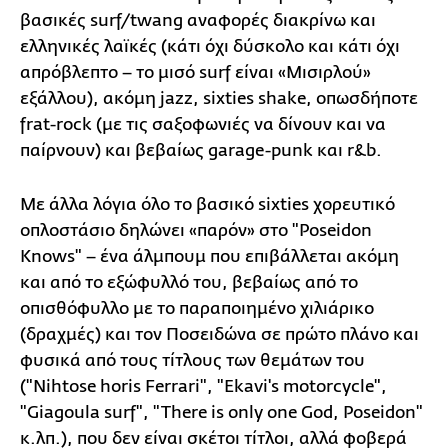
βασικές surf/twang αναφορές διακρίνω και
ελληνικές λαϊκές (κάτι όχι δύσκολο και κάτι όχι
απρόβλεπτο – το μισό surf είναι «Μισιρλού»
εξάλλου), ακόμη jazz, sixties shake, οπωσδήποτε
frat-rock (με τις σαξοφωνιές να δίνουν και να
παίρνουν) και βεβαίως garage-punk και r&b.
Με άλλα λόγια όλο το βασικό sixties χορευτικό
οπλοστάσιο δηλώνει «παρόν» στο "Poseidon
Knows" – ένα άλμπουμ που επιβάλλεται ακόμη
και από το εξώφυλλό του, βεβαίως από το
οπισθόφυλλο με το παραποιημένο χιλιάρικο
(δραχμές) και τον Ποσειδώνα σε πρώτο πλάνο και
φυσικά από τους τίτλους των θεμάτων του
("Nihtose horis Ferrari", "Ekavi's motorcycle",
"Giagoula surf", "There is only one God, Poseidon"
κ.λπ.), που δεν είναι σκέτοι τίτλοι, αλλά φοβερά