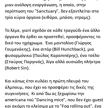
μιαν ανάλογη ενοργάνωση, η οποία, στην
περίπτωση του "Sanctuary", δεν εξαντλείται στα
τρία κύρια όργανα (κιθάρα, μπάσο, ντραμς).
Το λέμε, γιατί σχεδόν σε κάθε τραγούδι ένα άλλο
όργανο θα έρθει να προστεθεί, προσφέροντας το
δικό του ηχόχρωμα. Ένα μαντολίνο (Γιώργος
Γουμενάκης), ένα σιτάρ (Bill Hunchback), μια
φυσαρμόνικα (Παύλος Καραπιπέρης), ένα τσέλο
(Σταύρος Παργινός), λίγα αλλά ουσιώδη πλήκτρα
(Robert Sin).
Και κάπως έτσι κυλάει η πρώτη πλευρά του
άλμπουμ, που έχει να προσφέρει τις δικές της
συγκινήσεις. Κι από 'δω ας ξεχωρίσω την
americana τού "Dancing mice", που δεν έχει guest
και ακόμη το κλείσιμο με το "Fog rolling out", ένα