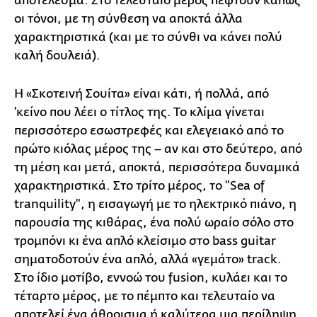
αποτέλεσμα. Στο τελευταίο μέρος πέφτουν κάπως
οι τόνοι, με τη σύνθεση να αποκτά άλλα
χαρακτηριστικά (και με το σύνθι να κάνει πολύ
καλή δουλειά).
Η «Σκοτεινή Σουίτα» είναι κάτι, ή πολλά, από
'κείνο που λέει ο τίτλος της. Το κλίμα γίνεται
περισσότερο εσωστρεφές και ελεγειακό από το
πρώτο κιόλας μέρος της – αν και στο δεύτερο, από
τη μέση και μετά, αποκτά, περισσότερα δυναμικά
χαρακτηριστικά. Στο τρίτο μέρος, το "Sea of
tranquility", η εισαγωγή με το ηλεκτρικό πιάνο, η
παρουσία της κιθάρας, ένα πολύ ωραίο σόλο στο
τρομπόνι κι ένα απλό κλείσιμο στο bass guitar
σηματοδοτούν ένα απλό, αλλά «γεμάτο» track.
Στο ίδιο μοτίβο, εννοώ του fusion, κυλάει και το
τέταρτο μέρος, με το πέμπτο και τελευταίο να
αποτελεί ένα άθροισμα ή καλύτερα μια περίληψη