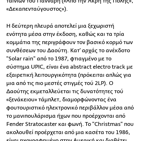
ταινιών του Γιάνναρη («Από την Άκρη της Πόλης»,
«Δεκαπενταύγουστος»).
Η δεύτερη πλευρά αποτελεί μια ξεχωριστή
ενότητα μέσα στην έκδοση, καθώς και τα τρία
κομμάτια της περιγράφουν τον βασικό κορμό των
συνθέσεων του Δαούτη. Κατ' αρχάς το ανέκδοτο
"Solar rain" από το 1987, φτιαγμένο με το
σύστημα UPIC, είναι ένα abstract electro track με
εξαιρετική λειτουργικότητα (πρόκειται απλώς για
μια από τις πιο μεστές στιγμές τού 2LP). Ο
Δαούτης εκμεταλλεύεται τις δυνατότητες τού
«ξενάκειου» τάμπλετ, διαμορφώνοντας ένα
φουτουριστικό ηλεκτρονικό περιβάλλον μέσα από
το μανιπουλάρισμα ήχων που προέρχονται από
Fender Stratocaster και φωνή. Το "Christmas" που
ακολουθεί προέρχεται από μια κασέτα του 1986,
είναι ηχογραφημένο στην Αμερική και διαθέτει