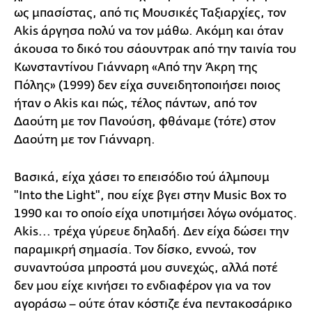
ως μπασίστας, από τις Μουσικές Ταξιαρχίες, τον
Akis άργησα πολύ να τον μάθω. Ακόμη και όταν
άκουσα το δικό του σάουντρακ από την ταινία του
Κωνσταντίνου Γιάνναρη «Από την Άκρη της
Πόλης» (1999) δεν είχα συνειδητοποιήσει ποιος
ήταν ο Akis και πώς, τέλος πάντων, από τον
Δαούτη με τον Πανούση, φθάναμε (τότε) στον
Δαούτη με τον Γιάνναρη.
Βασικά, είχα χάσει το επεισόδιο τού άλμπουμ
"Into the Light", που είχε βγει στην Music Box το
1990 και το οποίο είχα υποτιμήσει λόγω ονόματος.
Akis... τρέχα γύρευε δηλαδή. Δεν είχα δώσει την
παραμικρή σημασία. Τον δίσκο, εννοώ, τον
συναντούσα μπροστά μου συνεχώς, αλλά ποτέ
δεν μου είχε κινήσει το ενδιαφέρον για να τον
αγοράσω – ούτε όταν κόστιζε ένα πεντακοσάρικο