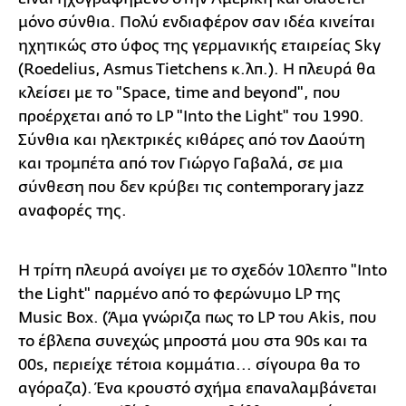
μόνο σύνθια. Πολύ ενδιαφέρον σαν ιδέα κινείται
ηχητικώς στο ύφος της γερμανικής εταιρείας Sky
(Roedelius, Asmus Tietchens κ.λπ.). Η πλευρά θα
κλείσει με το "Space, time and beyond", που
προέρχεται από το LP "Into the Light" του 1990.
Σύνθια και ηλεκτρικές κιθάρες από τον Δαούτη
και τρομπέτα από τον Γιώργο Γαβαλά, σε μια
σύνθεση που δεν κρύβει τις contemporary jazz
αναφορές της.
Η τρίτη πλευρά ανοίγει με το σχεδόν 10λεπτο "Into
the Light" παρμένο από το φερώνυμο LP της
Music Box. (Άμα γνώριζα πως το LP του Akis, που
το έβλεπα συνεχώς μπροστά μου στα 90s και τα
00s, περιείχε τέτοια κομμάτια... σίγουρα θα το
αγόραζα). Ένα κρουστό σχήμα επαναλαμβάνεται