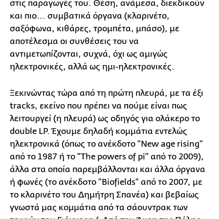
στις παραγωγές του. Θέση, ανάμεσα, διεκδικούν
και πιο... συμβατικά όργανα (κλαρινέτο,
σαξόφωνα, κιθάρες, τρομπέτα, μπάσο), με
αποτέλεσμα οι συνθέσεις του να
αντιμετωπίζονται, συχνά, όχι ως αμιγώς
ηλεκτρονικές, αλλά ως ημι-ηλεκτρονικές.
Ξεκινώντας τώρα από τη πρώτη πλευρά, με τα έξι
tracks, εκείνο που πρέπει να πούμε είναι πως
λειτουργεί (η πλευρά) ως οδηγός για ολάκερο το
double LP. Έχουμε δηλαδή κομμάτια εντελώς
ηλεκτρονικά (όπως το ανέκδοτο "New age rising"
από το 1987 ή το "The powers of pi" από το 2009),
άλλα στα οποία παρεμβάλλονται και άλλα όργανα
ή φωνές (το ανέκδοτο "Biofields" από το 2007, με
το κλαρινέτο του Δημήτρη Σπανέα) και βεβαίως
γνωστά μας κομμάτια από τα σάουντρακ των