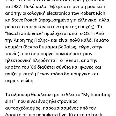
το 1987. Πολύ καλό. Έφερε στη μνήμη μου κάτι
από την οικολογική electronicα των Robert Rich
κα Steve Roach (προχωρημένο για ελληνικό, αλλά
μέσα στο αμερικάνικο πνεύμα της εποχής). Το
"Beach ambience" προέρχεται από το OST «Από
την Άκρη της Πόλης» και είναι πολύ καλό. Γεμάτο
κομμάτι (δεν το θυμάμαι βεβαίως, τώρα, στην
ταινία), που δημιουργεί οπωσδήποτε μιαν
ηλεκτρονική πληρότητα. Το "Venus, από την
κασέτα του '86 διαθέτει σύνθια και φωνές και
παίζει μ' αυτά μ' έναν τρόπο δημιουργικό και
περιπετειώδη.
Το άλμπουμ θα κλείσει με το 5λεπτο "My haunting
sins", που είναι ένας ηλεκτρονικός
αυτοσχεδιασμός, παρουσιασμένος από τον
Δαούτη σε πιο πρόσφατα live. Κι αυτό το track