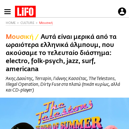
Παράκαμψη
προς
το
HOME
CULTURE
Μουσική
κυρίως
Μουσική
/
Αυτά είναι μερικά από τα
περιεχόμενο
ωραιότερα ελληνικά άλμπουμ, που
ακούσαμε το τελευταίο διάστημα:
electro, folk-psych, jazz, surf,
americana
Άκης Δαούτης, Terrapin, Γιάννης Κασσέτας, The Telestons,
Illegal Operation, Dirty Fuse στα πλατώ (πικάπ κυρίως, αλλά
και CD-player)