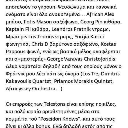
αποτελούν το γκρουπ; Ψευδώνυμα και κανονικά
ονόματα είναι όλα ανακατεμένα... African Alex
μπάσο, Fotis Mason σαξόφωνο, Georg Pin κιθάρα,
Kaptain Fil κιθάρα, Leandros Fratnik ντραμς,
Mpampis Los Tromos ντραμς, Yorgia Karidi
φωνητικά, Chris D βαρύτονο σαξόφωνο, Kostas
Pappous φωνή, ενώ ως βασικό μέλος αναφέρεται
και ο «μαστεράς» George Varavas Christoforidis.
Δέκα νοματαίοι δηλαδή από τους οποίους μόνον ο
Φράτνικ μου λέει κάτι ως όνομα (Los Tre, Dimitris
Kakavoulis Quartet, Priamos Morakis Quintet,
Afrodyssey Orchestra...).
Οι επιρροές των Telestons είναι επίσης ποικίλες,
και πολύ ωραία οριοθετημένες μέσα στα
κομμάτια τού "Poseidon Knows", και αυτό τους
δίνει κι άλλα bonus. Εγώ δηλαδή εκτός από τις