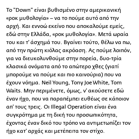
Το "Down" είναι βυθισμένο στην αμερικανική
«ροκ μυθολογία» – να το πούμε αυτό από την
αρχή. Και εννοώ εκείνο που αποκαλούμε εμείς,
εδώ στην Ελλάδα, «ροκ μυθολογία». Μετά ωραία
του και τ' άσχημά του. Βγαίνει τούτο, θέλω να πω,
από την πρώτη κιόλας ακρόαση. Ας πούμε λοιπόν,
για να διευκολυνθούμε στην πορεία, δυο-τρία
κλασικά ονόματα από το απώτερο χθες (γιατί
μπορούμε να πούμε και πιο καινούρια) που να
έχουν νόημα. Neil Young, Tony Joe White, Tom
Waits. Μην περιμένετε, όμως, ν' ακούσετε εδώ
έναν ήχο, που να παραπέμπει ευθέως σε κάποιον
απ' τους τρεις. Οι Illegal Operation είναι ένα
συγκρότημα με τη δική του προσωπικότητα,
έχοντας έναν δικό του τρόπο να αντιμετωπίζει τον
ήχο κατ' αρχάς και μετέπειτα τον στίχο.