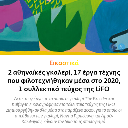
Εικαστικά
2 αθηναϊκές γκαλερί, 17 έργα τέχνης
που φιλοτεχνήθηκαν μέσα στο 2020,
1 συλλεκτικό τεύχος της LiFO
Δείτε τα 17 έργα με τα οποία οι γκαλερί The Breeder και
Kalfayan εικονογράφησαν το τελευταίο τεύχος της LiFO.
Δημιουργήθηκαν όλα μέσα στο παράξενο 2020, για το οποίο οι
υπεύθυνοι των γκαλερί, Νάντια Γεραζούνη και Αρσέν
Καλφαγιάν, κάνουν τον δικό τους απολογισμό.