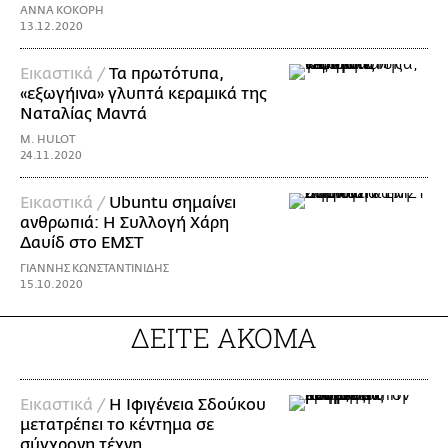
ΑΝΝΑ ΚΟΚΟΡΗ
13.12.2020
Εικαστικά /
Τα πρωτότυπα,
«εξωγήινα» γλυπτά κεραμικά της
Ναταλίας Μαντά
M. HULOT
24.11.2020
Εικαστικά /
Ubuntu σημαίνει
ανθρωπιά: Η Συλλογή Χάρη
Δαυίδ στο ΕΜΣΤ
ΓΙΑΝΝΗΣ ΚΩΝΣΤΑΝΤΙΝΙΔΗΣ
15.10.2020
ΔΕΙΤΕ ΑΚΟΜΑ
Εικαστικά /
Η Ιφιγένεια Σδούκου
μετατρέπει το κέντημα σε
σύγχρονη τέχνη