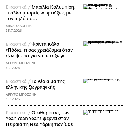
Εικαστικά /
Μαριλία Κολυμπίρη,
τι άλλο μπορείς να φτιάξεις με
τον πηλό σου;
ΜΙΝΑ ΚΑΛΟΓΕΡΑ
15.7.2026
Εικαστικά /
Φρίντα Κάλο:
«Πόδια, τι σας χρειάζομαι όταν
έχω φτερά για να πετάξω;»
ΑΡΓΥΡΩ ΜΠΟΖΩΝΗ
6.7.2026
Εικαστικά /
Το νέο αίμα της
ελληνικής ζωγραφικής
ΑΡΓΥΡΩ ΜΠΟΖΩΝΗ
5.7.2026
Εικαστικά /
Ο κιθαρίστας των
Yeah Yeah Yeahs φέρνει στον
Πειραιά τη Νέα Υόρκη των ’00s