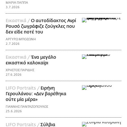
ΜΑΡΙΑ ΠΑΠΠΑ
3.7.2026
Εικαστικά /
Ο αυτοδίδακτος Ανρί
Ρουσό ζωγράφιζε ζούγκλες που
δεν είδε ποτέ του
ΑΡΓΥΡΩ ΜΠΟΖΩΝΗ
2.7.2026
Εικαστικά /
Ένα μεγάλο
εικαστικό καλοκαίρι
ΧΡΗΣΤΟΣ ΠΑΡΙΔΗΣ
27.6.2026
LIFO Portraits /
Ειρήνη
Γερουλάνου: «Δεν βαρέθηκα
ούτε μία μέρα»
ΓΙΑΝΝΗΣ ΠΑΝΤΑΖΟΠΟΥΛΟΣ
25.6.2026
LIFO Portraits /
Σύλβια