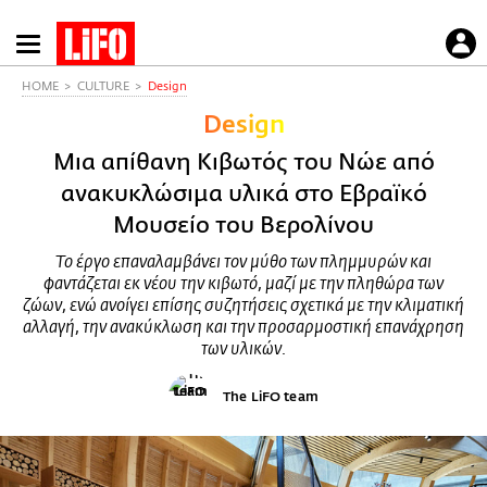
Παράκαμψη
προς
το
HOME
CULTURE
Design
κυρίως
Design
περιεχόμενο
Μια απίθανη Κιβωτός του Νώε από
ανακυκλώσιμα υλικά στο Εβραϊκό
Μουσείο του Βερολίνου
Το έργο επαναλαμβάνει τον μύθο των πλημμυρών και
φαντάζεται εκ νέου την κιβωτό, μαζί με την πληθώρα των
ζώων, ενώ ανοίγει επίσης συζητήσεις σχετικά με την κλιματική
αλλαγή, την ανακύκλωση και την προσαρμοστική επανάχρηση
των υλικών.
The LiFO team