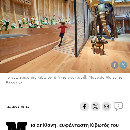
Το εσωτερικό της Κιβωτού © Yves Sucksdorff, Μουσείο Jüdisches
Βερολίνο
0
2.7.2021 | 08:31
ια απίθανη, ευφάνταστη Κιβωτός του